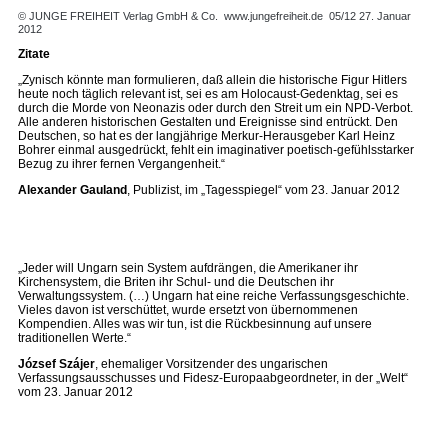
© JUNGE FREIHEIT Verlag GmbH & Co.
www.jungefreiheit.de
05/12 27. Januar
2012
Zitate
„Zynisch könnte man formulieren, daß allein die historische Figur Hitlers
heute noch täglich relevant ist, sei es am Holocaust-Gedenktag, sei es
durch die Morde von Neonazis oder durch den Streit um ein NPD-Verbot.
Alle anderen historischen Gestalten und Ereignisse sind entrückt. Den
Deutschen, so hat es der langjährige Merkur-Herausgeber Karl Heinz
Bohrer einmal ausgedrückt, fehlt ein imaginativer poetisch-gefühlsstarker
Bezug zu ihrer fernen Vergangenheit.“
Alexander Gauland
, Publizist, im „Tagesspiegel“ vom 23. Januar 2012
„Jeder will Ungarn sein System aufdrängen, die Amerikaner ihr
Kirchensystem, die Briten ihr Schul- und die Deutschen ihr
Verwaltungssystem. (…) Ungarn hat eine reiche Verfassungsgeschichte.
Vieles davon ist verschüttet, wurde ersetzt von übernommenen
Kompendien. Alles was wir tun, ist die Rückbesinnung auf unsere
traditionellen Werte.“
József Szájer
, ehemaliger Vorsitzender des ungarischen
Verfassungsausschusses und Fidesz-Europaabgeordneter, in der „Welt“
vom 23. Januar 2012