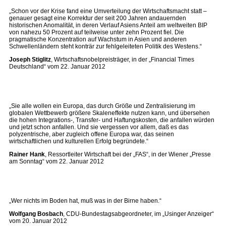
„Schon vor der Krise fand eine Umverteilung der Wirtschaftsmacht statt –
genauer gesagt eine Korrektur der seit 200 Jahren andauernden
historischen Anomalität, in deren Verlauf Asiens Anteil am weltweiten BIP
von nahezu 50 Prozent auf teilweise unter zehn Prozent fiel. Die
pragmatische Konzentration auf Wachstum in Asien und anderen
Schwellenländern steht konträr zur fehlgeleiteten Politik des Westens.“
Joseph Stiglitz
, Wirtschaftsnobelpreisträger, in der „Financial Times
Deutschland“ vom 22. Januar 2012
„Sie alle wollen ein Europa, das durch Größe und Zentralisierung im
globalen Wettbewerb größere Skaleneffekte nutzen kann, und übersehen
die hohen Integrations-, Transfer- und Haftungskosten, die anfallen würden
und jetzt schon anfallen. Und sie vergessen vor allem, daß es das
polyzentrische, aber zugleich offene Europa war, das seinen
wirtschaftlichen und kulturellen Erfolg begründete.“
Rainer Hank
, Ressortleiter Wirtschaft bei der „FAS“, in der Wiener „Presse
am Sonntag“ vom 22. Januar 2012
„Wer nichts im Boden hat, muß was in der Birne haben.“
Wolfgang Bosbach
, CDU-Bundestagsabgeordneter, im „Usinger Anzeiger“
vom 20. Januar 2012