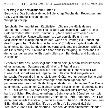
© JUNGE FREIHEIT Verlag GmbH & Co.
www.jungefreiheit.de
13/12 23. März 2012
Der Weg in die sozialistische Diktatur
Euro-Krise: Das Bundeskabinett billigte vorige Woche den Rettungsschirm
ESM / Weitere Aufstockung geplant
Wolfgang Philipp
Spricht der Kommunist zum Kapitalisten: „Gib mir die Hälfte deines
Vermögens.“ Antwort: „Da hast du es, aber was machst du, wenn du das
Geld verwirtschaftet hast?“ Kommunist: „Dann teilen wir wieder.“ Nach
diesem primitiven Umverteilungsprinzip werden die EU und ihre
Mitgliedstaaten künftig regiert werden, wenn der „Vertrag zur Einrichtung
des Europäischen Stabilitätsmechanismus“ (ESM) wie geplant zustande
kommen sollte. Das Bundeskabinett verabschiedete die Gesetzentwürfe für
die Einrichtung des ESM und die finanzielle Beteiligung Deutschlands in
der vergangenen Woche. Bis Juni wollen auch Bundestag und Bundesrat
zustimmen.
Schon der Titel des Fonds sagt aus, daß hier ein „Mechanismus“ im Sinne
eines autonomen Systems eingeführt wird. Träger dieses
Umverteilungsmechanismus ist ein „Internationales Finanzinstitut ESM“.
Diese Institution ist eine mit ungeheurer Fülle von Geld ausgestattete
juristische Person, die in unvorstellbaren Größenordnungen politische und
wirtschaftliche Macht auf sich vereinigt, ohne noch irgendeiner
parlamentarischen Kontrolle der Mitgliedstaaten zu unterliegen. Zwei Dinge
kommen hier zusammen: Zum einen ist der ESM mit einem Eigenkapital bis
zu 700 Milliarden Euro eines der größten Bankinstitute Europas, ohne
bankrechtlichen Regeln zu unterliegen. Sein Kapital ist 65mal so hoch wie
das Eigenkapital der Europäischen Zentralbank (EZB) Ende 2010. Der ESM
nimmt seinerseits Kredite auf, um bis zu einer Höhe von 500 Milliarden Euro
ESM-Mitgliedern „Stabilitätshilfe zu gewähren“. Es genügt, daß der
„reguläre Zugang zur Finanzierung über den Markt beeinträchtigt ist“ oder