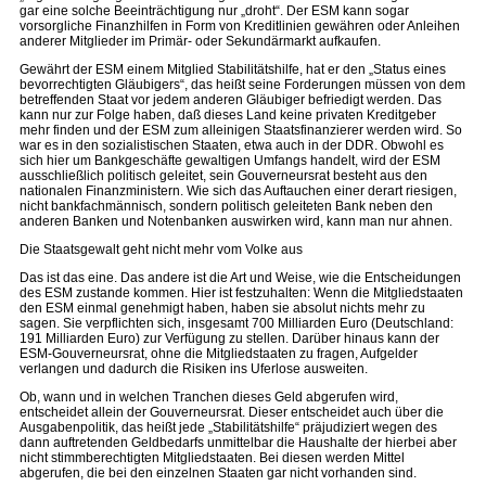
gar eine solche Beeinträchtigung nur „droht“. Der ESM kann sogar
vorsorgliche Finanzhilfen in Form von Kreditlinien gewähren oder Anleihen
anderer Mitglieder im Primär- oder Sekundärmarkt aufkaufen.
Gewährt der ESM einem Mitglied Stabilitätshilfe, hat er den „Status eines
bevorrechtigten Gläubigers“, das heißt seine Forderungen müssen von dem
betreffenden Staat vor jedem anderen Gläubiger befriedigt werden. Das
kann nur zur Folge haben, daß dieses Land keine privaten Kreditgeber
mehr finden und der ESM zum alleinigen Staatsfinanzierer werden wird. So
war es in den sozialistischen Staaten, etwa auch in der DDR. Obwohl es
sich hier um Bankgeschäfte gewaltigen Umfangs handelt, wird der ESM
ausschließlich politisch geleitet, sein Gouverneursrat besteht aus den
nationalen Finanzministern. Wie sich das Auftauchen einer derart riesigen,
nicht bankfachmännisch, sondern politisch geleiteten Bank neben den
anderen Banken und Notenbanken auswirken wird, kann man nur ahnen.
Die Staatsgewalt geht nicht mehr vom Volke aus
Das ist das eine. Das andere ist die Art und Weise, wie die Entscheidungen
des ESM zustande kommen. Hier ist festzuhalten: Wenn die Mitgliedstaaten
den ESM einmal genehmigt haben, haben sie absolut nichts mehr zu
sagen. Sie verpflichten sich, insgesamt 700 Milliarden Euro (Deutschland:
191 Milliarden Euro) zur Verfügung zu stellen. Darüber hinaus kann der
ESM-Gouverneursrat, ohne die Mitgliedstaaten zu fragen, Aufgelder
verlangen und dadurch die Risiken ins Uferlose ausweiten.
Ob, wann und in welchen Tranchen dieses Geld abgerufen wird,
entscheidet allein der Gouverneursrat. Dieser entscheidet auch über die
Ausgabenpolitik, das heißt jede „Stabilitätshilfe“ präjudiziert wegen des
dann auftretenden Geldbedarfs unmittelbar die Haushalte der hierbei aber
nicht stimmberechtigten Mitgliedstaaten. Bei diesen werden Mittel
abgerufen, die bei den einzelnen Staaten gar nicht vorhanden sind.