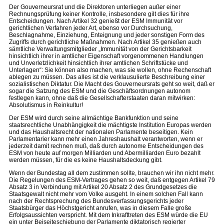
Der Gouverneursrat und die Direktoren unterliegen außer einer
Rechnungsprüfung keiner Kontrolle, insbesondere gilt dies für ihre
Entscheidungen. Nach Artikel 32 genießt der ESM Immunität vor
gerichtlichen Verfahren jeder Art, ebenso vor Durchsuchung,
Beschlagnahme, Einziehung, Enteignung und jeder sonstigen Form des
Zugriffs durch gerichtliche Maßnahmen. Nach Artikel 35 genießen auch
sämtliche Verwaltungsmitglieder „Immunität von der Gerichtsbarkeit
hinsichtlich ihrer in amtlicher Eigenschaft vorgenommenen Handlungen
und Unverletzlichkeit hinsichtlich ihrer amtlichen Schriftstücke und
Unterlagen“: Sie können also machen, was sie wollen, ohne Rechenschaft
ablegen zu müssen. Das alles ist die verklausulierte Beschreibung einer
sozialistischen Diktatur. Die Macht des Gouverneursrats geht so weit, daß er
sogar die Satzung des ESM und die Geschäftsordnungen autonom
festlegen kann, ohne daß die Gesellschafterstaaten daran mitwirken:
Absolutismus in Reinkultur!
Der ESM wird durch seine allmächtige Bankfunktion und seine
staatsrechtliche Unabhängigkeit die mächtigste Institution Europas werden
und das Haushaltsrecht der nationalen Parlamente beseitigen. Kein
Parlamentarier kann mehr einen Jahreshaushalt verantworten, wenn er
jederzeit damit rechnen muß, daß durch autonome Entscheidungen des
ESM von heute auf morgen Milliarden und Abermilliarden Euro bezahlt
werden müssen, für die es keine Haushaltsdeckung gibt.
Wenn der Bundestag all dem zustimmen sollte, brauchen wir ihn nicht mehr.
Die Regelungen des ESM-Vertrages gehen so weit, daß entgegen Artikel 79
Absatz 3 in Verbindung mit Artikel 20 Absatz 2 des Grundgesetzes die
Staatsgewalt nicht mehr vom Volke ausgeht. In einem solchen Fall kann
nach der Rechtsprechung des Bundesverfassungsgerichts jeder
Staatsbürger das Höchstgericht anrufen, was in diesem Falle große
Erfolgsaussichten verspricht. Mit dem Inkrafttreten des ESM würde die EU
ein unter Beiseiteschiebung der Parlamente diktatorisch regierter