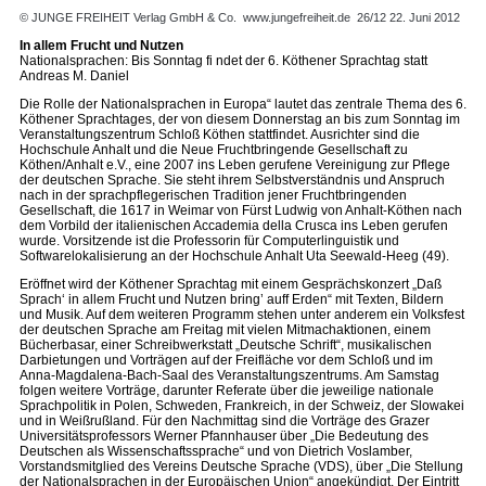
© JUNGE FREIHEIT Verlag GmbH & Co.
www.jungefreiheit.de
26/12 22. Juni 2012
In allem Frucht und Nutzen
Nationalsprachen: Bis Sonntag fi ndet der 6. Köthener Sprachtag statt
Andreas M. Daniel
Die Rolle der Nationalsprachen in Europa“ lautet das zentrale Thema des 6.
Köthener Sprachtages, der von diesem Donnerstag an bis zum Sonntag im
Veranstaltungszentrum Schloß Köthen stattfindet. Ausrichter sind die
Hochschule Anhalt und die Neue Fruchtbringende Gesellschaft zu
Köthen/Anhalt e.V., eine 2007 ins Leben gerufene Vereinigung zur Pflege
der deutschen Sprache. Sie steht ihrem Selbstverständnis und Anspruch
nach in der sprachpflegerischen Tradition jener Fruchtbringenden
Gesellschaft, die 1617 in Weimar von Fürst Ludwig von Anhalt-Köthen nach
dem Vorbild der italienischen Accademia della Crusca ins Leben gerufen
wurde. Vorsitzende ist die Professorin für Computerlinguistik und
Softwarelokalisierung an der Hochschule Anhalt Uta Seewald-Heeg (49).
Eröffnet wird der Köthener Sprachtag mit einem Gesprächskonzert „Daß
Sprach‘ in allem Frucht und Nutzen bring’ auff Erden“ mit Texten, Bildern
und Musik. Auf dem weiteren Programm stehen unter anderem ein Volksfest
der deutschen Sprache am Freitag mit vielen Mitmachaktionen, einem
Bücherbasar, einer Schreibwerkstatt „Deutsche Schrift“, musikalischen
Darbietungen und Vorträgen auf der Freifläche vor dem Schloß und im
Anna-Magdalena-Bach-Saal des Veranstaltungszentrums. Am Samstag
folgen weitere Vorträge, darunter Referate über die jeweilige nationale
Sprachpolitik in Polen, Schweden, Frankreich, in der Schweiz, der Slowakei
und in Weißrußland. Für den Nachmittag sind die Vorträge des Grazer
Universitätsprofessors Werner Pfannhauser über „Die Bedeutung des
Deutschen als Wissenschaftssprache“ und von Dietrich Voslamber,
Vorstandsmitglied des Vereins Deutsche Sprache (VDS), über „Die Stellung
der Nationalsprachen in der Europäischen Union“ angekündigt. Der Eintritt