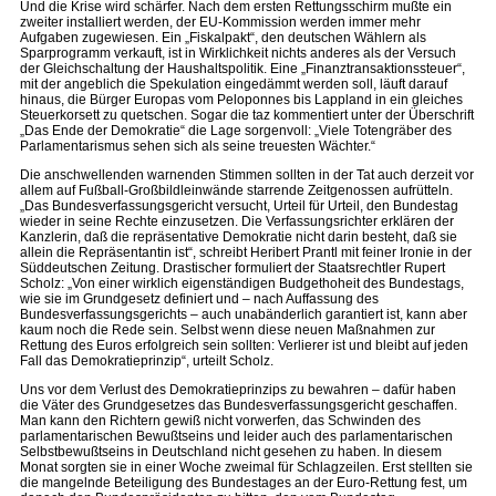
Und die Krise wird schärfer. Nach dem ersten Rettungsschirm mußte ein
zweiter installiert werden, der EU-Kommission werden immer mehr
Aufgaben zugewiesen. Ein „Fiskalpakt“, den deutschen Wählern als
Sparprogramm verkauft, ist in Wirklichkeit nichts anderes als der Versuch
der Gleichschaltung der Haushaltspolitik. Eine „Finanztransaktionssteuer“,
mit der angeblich die Spekulation eingedämmt werden soll, läuft darauf
hinaus, die Bürger Europas vom Peloponnes bis Lappland in ein gleiches
Steuerkorsett zu quetschen. Sogar die taz kommentiert unter der Überschrift
„Das Ende der Demokratie“ die Lage sorgenvoll: „Viele Totengräber des
Parlamentarismus sehen sich als seine treuesten Wächter.“
Die anschwellenden warnenden Stimmen sollten in der Tat auch derzeit vor
allem auf Fußball-Großbildleinwände starrende Zeitgenossen aufrütteln.
„Das Bundesverfassungsgericht versucht, Urteil für Urteil, den Bundestag
wieder in seine Rechte einzusetzen. Die Verfassungsrichter erklären der
Kanzlerin, daß die repräsentative Demokratie nicht darin besteht, daß sie
allein die Repräsentantin ist“, schreibt Heribert Prantl mit feiner Ironie in der
Süddeutschen Zeitung. Drastischer formuliert der Staatsrechtler Rupert
Scholz: „Von einer wirklich eigenständigen Budgethoheit des Bundestags,
wie sie im Grundgesetz definiert und – nach Auffassung des
Bundesverfassungsgerichts – auch unabänderlich garantiert ist, kann aber
kaum noch die Rede sein. Selbst wenn diese neuen Maßnahmen zur
Rettung des Euros erfolgreich sein sollten: Verlierer ist und bleibt auf jeden
Fall das Demokratieprinzip“, urteilt Scholz.
Uns vor dem Verlust des Demokratieprinzips zu bewahren – dafür haben
die Väter des Grundgesetzes das Bundesverfassungsgericht geschaffen.
Man kann den Richtern gewiß nicht vorwerfen, das Schwinden des
parlamentarischen Bewußtseins und leider auch des parlamentarischen
Selbstbewußtseins in Deutschland nicht gesehen zu haben. In diesem
Monat sorgten sie in einer Woche zweimal für Schlagzeilen. Erst stellten sie
die mangelnde Beteiligung des Bundestages an der Euro-Rettung fest, um