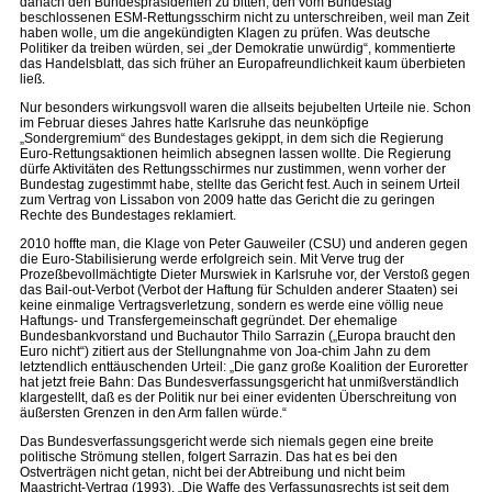
danach den Bundespräsidenten zu bitten, den vom Bundestag
beschlossenen ESM-Rettungsschirm nicht zu unterschreiben, weil man Zeit
haben wolle, um die angekündigten Klagen zu prüfen. Was deutsche
Politiker da treiben würden, sei „der Demokratie unwürdig“, kommentierte
das Handelsblatt, das sich früher an Europafreundlichkeit kaum überbieten
ließ.
Nur besonders wirkungsvoll waren die allseits bejubelten Urteile nie. Schon
im Februar dieses Jahres hatte Karlsruhe das neunköpfige
„Sondergremium“ des Bundestages gekippt, in dem sich die Regierung
Euro-Rettungsaktionen heimlich absegnen lassen wollte. Die Regierung
dürfe Aktivitäten des Rettungsschirmes nur zustimmen, wenn vorher der
Bundestag zugestimmt habe, stellte das Gericht fest. Auch in seinem Urteil
zum Vertrag von Lissabon von 2009 hatte das Gericht die zu geringen
Rechte des Bundestages reklamiert.
2010 hoffte man, die Klage von Peter Gauweiler (CSU) und anderen gegen
die Euro-Stabilisierung werde erfolgreich sein. Mit Verve trug der
Prozeßbevollmächtigte Dieter Murswiek in Karlsruhe vor, der Verstoß gegen
das Bail-out-Verbot (Verbot der Haftung für Schulden anderer Staaten) sei
keine einmalige Vertragsverletzung, sondern es werde eine völlig neue
Haftungs- und Transfergemeinschaft gegründet. Der ehemalige
Bundesbankvorstand und Buchautor Thilo Sarrazin („Europa braucht den
Euro nicht“) zitiert aus der Stellungnahme von Joa-chim Jahn zu dem
letztendlich enttäuschenden Urteil: „Die ganz große Koalition der Euroretter
hat jetzt freie Bahn: Das Bundesverfassungsgericht hat unmißverständlich
klargestellt, daß es der Politik nur bei einer evidenten Überschreitung von
äußersten Grenzen in den Arm fallen würde.“
Das Bundesverfassungsgericht werde sich niemals gegen eine breite
politische Strömung stellen, folgert Sarrazin. Das hat es bei den
Ostverträgen nicht getan, nicht bei der Abtreibung und nicht beim
Maastricht-Vertrag (1993). „Die Waffe des Verfassungsrechts ist seit dem