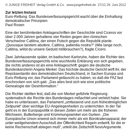
© JUNGE FREIHEIT Verlag GmbH & Co.
www.jungefreiheit.de
27/12 29. Juni 2012
Zur letzten Instanz
Euro-Rettung: Das Bundesverfassungsgericht wacht über die Einhaltung
demokratischer Prinzipien
Paul Rosen
Eine der berühmtesten Anklageschriften der Geschichte sind Ciceros vor
über 2.000 Jahren gehaltene vier Reden gegen den römischen
Verschwörer Catilina, der einen Putsch gegen die Republik plante.
„Quousque tandem abutere, Catilina, patientia nostra?“ (Wie lange noch,
Catilina, willst du unsere Geduld mißbrauchen?), fragte Cicero.
Zwei Jahrtausende später, im badischen Karlsruhe, haben die Richter des
Bundesverfassungsgerichts eine wuchtvolle Erklärung von sich gegeben,
die nichts anderes ist als eine Anklageschrift: gegen die deutsche
Bundeskanzlerin Angela Merkel. Das höchste deutsche Gericht wirft ihr, der
Repräsentantin des demokratischen Deutschland, in Sachen Europa und
Euro-Rettung vor, das Parlament getäuscht zu haben, so daß die FAZ fast
erschrocken von sich gab: „Das alles liest sich wie eine politische
Genealogie der Desinformation.“
Die Richter stellten fest, daß die von Merkel geführte Regierung
systematisch die Rechte des Bundestages mißachtet und verletzt habe. Sie
habe es unterlassen, das Parlament „umfassend und zum frühestmöglichen
Zeitpunkt“ über wichtige EU-Angelegenheiten zu unterrichten. In der Tat
geht es in der Europapolitik in diesen Zeiten um mehr als die früheren
Milchseen, Butterberge und Krümmungswinkel von Gurken. „Die
Europäische Union erweist sich immer mehr als ein Bürokratenapparat, der
unter weitgehendem Ausschluß der Öffentlichkeit Regeln entwirft, für die er
keine Rechenschaft ablegen muß“, urteilt die Zeitschrift NovoArgumente.