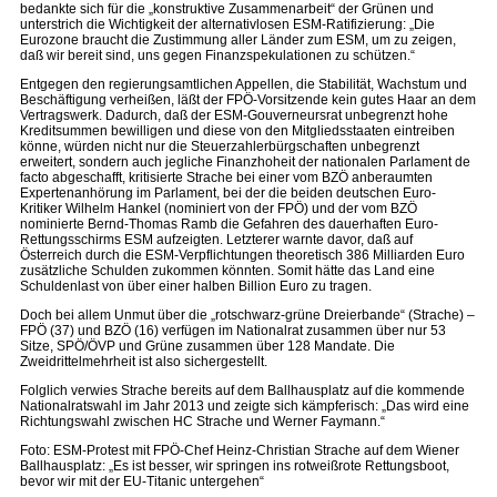
bedankte sich für die „konstruktive Zusammenarbeit“ der Grünen und
unterstrich die Wichtigkeit der alternativlosen ESM-Ratifizierung: „Die
Eurozone braucht die Zustimmung aller Länder zum ESM, um zu zeigen,
daß wir bereit sind, uns gegen Finanzspekulationen zu schützen.“
Entgegen den regierungsamtlichen Appellen, die Stabilität, Wachstum und
Beschäftigung verheißen, läßt der FPÖ-Vorsitzende kein gutes Haar an dem
Vertragswerk. Dadurch, daß der ESM-Gouverneursrat unbegrenzt hohe
Kreditsummen bewilligen und diese von den Mitgliedsstaaten eintreiben
könne, würden nicht nur die Steuerzahlerbürgschaften unbegrenzt
erweitert, sondern auch jegliche Finanzhoheit der nationalen Parlament de
facto abgeschafft, kritisierte Strache bei einer vom BZÖ anberaumten
Expertenanhörung im Parlament, bei der die beiden deutschen Euro-
Kritiker Wilhelm Hankel (nominiert von der FPÖ) und der vom BZÖ
nominierte Bernd-Thomas Ramb die Gefahren des dauerhaften Euro-
Rettungsschirms ESM aufzeigten. Letzterer warnte davor, daß auf
Österreich durch die ESM-Verpflichtungen theoretisch 386 Milliarden Euro
zusätzliche Schulden zukommen könnten. Somit hätte das Land eine
Schuldenlast von über einer halben Billion Euro zu tragen.
Doch bei allem Unmut über die „rotschwarz-grüne Dreierbande“ (Strache) –
FPÖ (37) und BZÖ (16) verfügen im Nationalrat zusammen über nur 53
Sitze, SPÖ/ÖVP und Grüne zusammen über 128 Mandate. Die
Zweidrittelmehrheit ist also sichergestellt.
Folglich verwies Strache bereits auf dem Ballhausplatz auf die kommende
Nationalratswahl im Jahr 2013 und zeigte sich kämpferisch: „Das wird eine
Richtungswahl zwischen HC Strache und Werner Faymann.“
Foto: ESM-Protest mit FPÖ-Chef Heinz-Christian Strache auf dem Wiener
Ballhausplatz: „Es ist besser, wir springen ins rotweißrote Rettungsboot,
bevor wir mit der EU-Titanic untergehen“