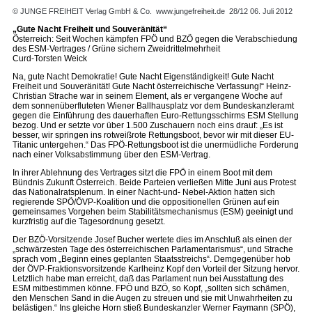
© JUNGE FREIHEIT Verlag GmbH & Co.
www.jungefreiheit.de
28/12 06. Juli 2012
„Gute Nacht Freiheit und Souveränität“
Österreich: Seit Wochen kämpfen FPÖ und BZÖ gegen die Verabschiedung
des ESM-Vertrages / Grüne sichern Zweidrittelmehrheit
Curd-Torsten Weick
Na, gute Nacht Demokratie! Gute Nacht Eigenständigkeit! Gute Nacht
Freiheit und Souveränität! Gute Nacht österreichische Verfassung!“ Heinz-
Christian Strache war in seinem Element, als er vergangene Woche auf
dem sonnenüberfluteten Wiener Ballhausplatz vor dem Bundeskanzleramt
gegen die Einführung des dauerhaften Euro-Rettungsschirms ESM Stellung
bezog. Und er setzte vor über 1.500 Zuschauern noch eins drauf: „Es ist
besser, wir springen ins rotweißrote Rettungsboot, bevor wir mit dieser EU-
Titanic untergehen.“ Das FPÖ-Rettungsboot ist die unermüdliche Forderung
nach einer Volksabstimmung über den ESM-Vertrag.
In ihrer Ablehnung des Vertrages sitzt die FPÖ in einem Boot mit dem
Bündnis Zukunft Österreich. Beide Parteien verließen Mitte Juni aus Protest
das Nationalratsplenum. In einer Nacht-und- Nebel-Aktion hatten sich
regierende SPÖ/ÖVP-Koalition und die oppositionellen Grünen auf ein
gemeinsames Vorgehen beim Stabilitätsmechanismus (ESM) geeinigt und
kurzfristig auf die Tagesordnung gesetzt.
Der BZÖ-Vorsitzende Josef Bucher wertete dies im Anschluß als einen der
„schwärzesten Tage des österreichischen Parlamentarismus“, und Strache
sprach vom „Beginn eines geplanten Staatsstreichs“. Demgegenüber hob
der ÖVP-Fraktionsvorsitzende Karlheinz Kopf den Vorteil der Sitzung hervor.
Letztlich habe man erreicht, daß das Parlament nun bei Ausstattung des
ESM mitbestimmen könne. FPÖ und BZÖ, so Kopf, „sollten sich schämen,
den Menschen Sand in die Augen zu streuen und sie mit Unwahrheiten zu
belästigen.“ Ins gleiche Horn stieß Bundeskanzler Werner Faymann (SPÖ),