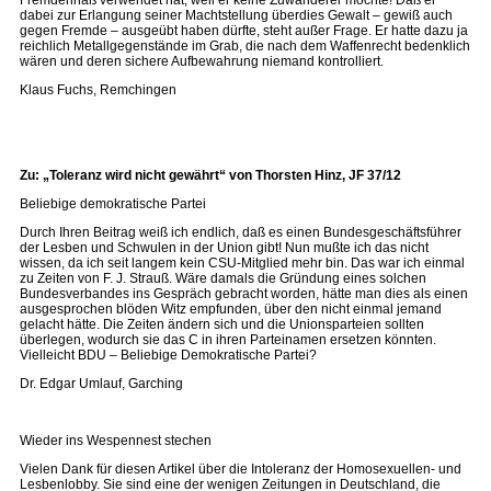
Fremdenhaß verwendet hat, weil er keine Zuwanderer mochte! Daß er
dabei zur Erlangung seiner Machtstellung überdies Gewalt – gewiß auch
gegen Fremde – ausgeübt haben dürfte, steht außer Frage. Er hatte dazu ja
reichlich Metallgegenstände im Grab, die nach dem Waffenrecht bedenklich
wären und deren sichere Aufbewahrung niemand kontrolliert.
Klaus Fuchs, Remchingen
Zu: „Toleranz wird nicht gewährt“ von Thorsten Hinz, JF 37/12
Beliebige demokratische Partei
Durch Ihren Beitrag weiß ich endlich, daß es einen Bundesgeschäftsführer
der Lesben und Schwulen in der Union gibt! Nun mußte ich das nicht
wissen, da ich seit langem kein CSU-Mitglied mehr bin. Das war ich einmal
zu Zeiten von F. J. Strauß. Wäre damals die Gründung eines solchen
Bundesverbandes ins Gespräch gebracht worden, hätte man dies als einen
ausgesprochen blöden Witz empfunden, über den nicht einmal jemand
gelacht hätte. Die Zeiten ändern sich und die Unionsparteien sollten
überlegen, wodurch sie das C in ihren Parteinamen ersetzen könnten.
Vielleicht BDU – Beliebige Demokratische Partei?
Dr. Edgar Umlauf, Garching
Wieder ins Wespennest stechen
Vielen Dank für diesen Artikel über die Intoleranz der Homosexuellen- und
Lesbenlobby. Sie sind eine der wenigen Zeitungen in Deutschland, die