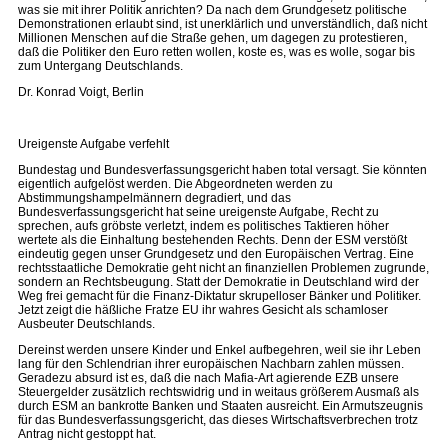
was sie mit ihrer Politik anrichten? Da nach dem Grundgesetz politische
Demonstrationen erlaubt sind, ist unerklärlich und unverständlich, daß nicht
Millionen Menschen auf die Straße gehen, um dagegen zu protestieren,
daß die Politiker den Euro retten wollen, koste es, was es wolle, sogar bis
zum Untergang Deutschlands.
Dr. Konrad Voigt, Berlin
Ureigenste Aufgabe verfehlt
Bundestag und Bundesverfassungsgericht haben total versagt. Sie könnten
eigentlich aufgelöst werden. Die Abgeordneten werden zu
Abstimmungshampelmännern degradiert, und das
Bundesverfassungsgericht hat seine ureigenste Aufgabe, Recht zu
sprechen, aufs gröbste verletzt, indem es politisches Taktieren höher
wertete als die Einhaltung bestehenden Rechts. Denn der ESM verstößt
eindeutig gegen unser Grundgesetz und den Europäischen Vertrag. Eine
rechtsstaatliche Demokratie geht nicht an finanziellen Problemen zugrunde,
sondern an Rechtsbeugung. Statt der Demokratie in Deutschland wird der
Weg frei gemacht für die Finanz-Diktatur skrupelloser Bänker und Politiker.
Jetzt zeigt die häßliche Fratze EU ihr wahres Gesicht als schamloser
Ausbeuter Deutschlands.
Dereinst werden unsere Kinder und Enkel aufbegehren, weil sie ihr Leben
lang für den Schlendrian ihrer europäischen Nachbarn zahlen müssen.
Geradezu absurd ist es, daß die nach Mafia-Art agierende EZB unsere
Steuergelder zusätzlich rechtswidrig und in weitaus größerem Ausmaß als
durch ESM an bankrotte Banken und Staaten ausreicht. Ein Armutszeugnis
für das Bundesverfassungsgericht, das dieses Wirtschaftsverbrechen trotz
Antrag nicht gestoppt hat.