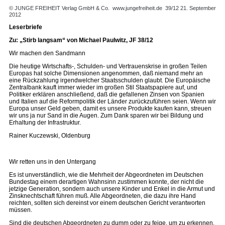
© JUNGE FREIHEIT Verlag GmbH & Co.
www.jungefreiheit.de
39/12 21. September
2012
Leserbriefe
Zu: „Stirb langsam“ von Michael Paulwitz, JF 38/12
Wir machen den Sandmann
Die heutige Wirtschafts-, Schulden- und Vertrauenskrise in großen Teilen
Europas hat solche Dimensionen angenommen, daß niemand mehr an
eine Rückzahlung irgendwelcher Staatsschulden glaubt. Die Europäische
Zentralbank kauft immer wieder im großen Stil Staatspapiere auf, und
Politiker erklären anschließend, daß die gefallenen Zinsen von Spanien
und Italien auf die Reformpolitik der Länder zurückzuführen seien. Wenn wir
Europa unser Geld geben, damit es unsere Produkte kaufen kann, streuen
wir uns ja nur Sand in die Augen. Zum Dank sparen wir bei Bildung und
Erhaltung der Infrastruktur.
Rainer Kuczewski, Oldenburg
Wir retten uns in den Untergang
Es ist unverständlich, wie die Mehrheit der Abgeordneten im Deutschen
Bundestag einem derartigen Wahnsinn zustimmen konnte, der nicht die
jetzige Generation, sondern auch unsere Kinder und Enkel in die Armut und
Zinsknechtschaft führen muß. Alle Abgeordneten, die dazu ihre Hand
reichten, sollten sich dereinst vor einem deutschen Gericht verantworten
müssen.
Sind die deutschen Abgeordneten zu dumm oder zu feige, um zu erkennen,