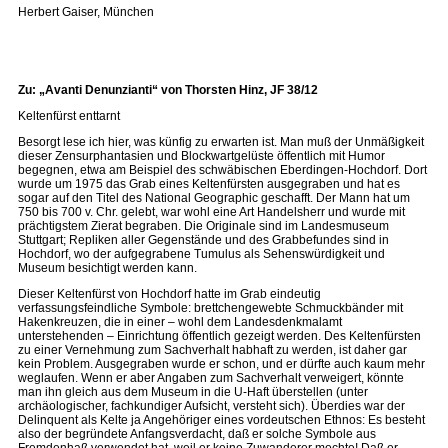
Herbert Gaiser, München
Zu: „Avanti Denunzianti“ von Thorsten Hinz, JF 38/12
Keltenfürst enttarnt
Besorgt lese ich hier, was künfig zu erwarten ist. Man muß der Unmäßigkeit
dieser Zensurphantasien und Blockwartgelüste öffentlich mit Humor
begegnen, etwa am Beispiel des schwäbischen Eberdingen-Hochdorf. Dort
wurde um 1975 das Grab eines Keltenfürsten ausgegraben und hat es
sogar auf den Titel des National Geographic geschafft. Der Mann hat um
750 bis 700 v. Chr. gelebt, war wohl eine Art Handelsherr und wurde mit
prächtigstem Zierat begraben. Die Originale sind im Landesmuseum
Stuttgart; Repliken aller Gegenstände und des Grabbefundes sind in
Hochdorf, wo der aufgegrabene Tumulus als Sehenswürdigkeit und
Museum besichtigt werden kann.
Dieser Keltenfürst von Hochdorf hatte im Grab eindeutig
verfassungsfeindliche Symbole: brettchengewebte Schmuckbänder mit
Hakenkreuzen, die in einer – wohl dem Landesdenkmalamt
unterstehenden – Einrichtung öffentlich gezeigt werden. Des Keltenfürsten
zu einer Vernehmung zum Sachverhalt habhaft zu werden, ist daher gar
kein Problem. Ausgegraben wurde er schon, und er dürfte auch kaum mehr
weglaufen. Wenn er aber Angaben zum Sachverhalt verweigert, könnte
man ihn gleich aus dem Museum in die U-Haft überstellen (unter
archäologischer, fachkundiger Aufsicht, versteht sich). Überdies war der
Delinquent als Kelte ja Angehöriger eines vordeutschen Ethnos: Es besteht
also der begründete Anfangsverdacht, daß er solche Symbole aus