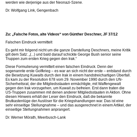
werden wie derjenige aus der Neonazi-Szene.
Dr. Wolfgang Link, Gengenbach
Zu: „Falsche Fotos, alte Videos“ von Günther Deschner, JF 37/12
Falschen Eindruck vermittelt
Es geht mir folgend nicht um die ganze Darstellung Deschners, meine Kritik
gilt dem Satz: „(...) und bald darauf schickte George Bush senior seine
Truppen zum ersten Krieg gegen den Irak.“
Diese Formulierung vermittelt einen falschen Eindruck. Denn der
sogenannte erste Golfkrieg – es war an sich nicht der erste – entstand durch
die Besetzung Kuwaits durch den Irak in einem handstreichartigen Überfall.
Es kam zu der Resolution 678 vom 29. November 1990 durch den UN-
Sicherheitsrat, der die Mitgliedsstaaten ermächtigte, mit Waffengewalt
gegen den Irak vorzugehen, um Kuwait zu befreien. Erst dann traten die
US-Truppen zusammen mit denen anderer Mitgliedsstaaten in Aktion. Ohne
diesen Hinweis erhält der Leser den Eindruck, daß die bekannte
Brutkastenlüge der Auslöser für die Kriegshandlungen war. Das ist eine
sehr einseitige Stellungnahme – und das ausgerechnet in einem Artikel, der
einseitige Stellungnahmen anprangert.
Dr. Werner Mörath, Meerbusch-Lank