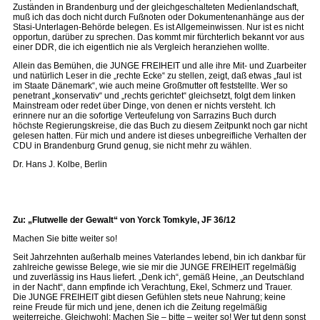
Zuständen in Brandenburg und der gleichgeschalteten Medienlandschaft,
muß ich das doch nicht durch Fußnoten oder Dokumentenanhänge aus der
Stasi-Unterlagen-Behörde belegen. Es ist Allgemeinwissen. Nur ist es nicht
opportun, darüber zu sprechen. Das kommt mir fürchterlich bekannt vor aus
einer DDR, die ich eigentlich nie als Vergleich heranziehen wollte.
Allein das Bemühen, die JUNGE FREIHEIT und alle ihre Mit- und Zuarbeiter
und natürlich Leser in die „rechte Ecke“ zu stellen, zeigt, daß etwas „faul ist
im Staate Dänemark“, wie auch meine Großmutter oft feststellte. Wer so
penetrant „konservativ“ und „rechts gerichtet“ gleichsetzt, folgt dem linken
Mainstream oder redet über Dinge, von denen er nichts versteht. Ich
erinnere nur an die sofortige Verteufelung von Sarrazins Buch durch
höchste Regierungskreise, die das Buch zu diesem Zeitpunkt noch gar nicht
gelesen hatten. Für mich und andere ist dieses unbegreifliche Verhalten der
CDU in Brandenburg Grund genug, sie nicht mehr zu wählen.
Dr. Hans J. Kolbe, Berlin
Zu: „Flutwelle der Gewalt“ von Yorck Tomkyle, JF 36/12
Machen Sie bitte weiter so!
Seit Jahrzehnten außerhalb meines Vaterlandes lebend, bin ich dankbar für
zahlreiche gewisse Belege, wie sie mir die JUNGE FREIHEIT regelmäßig
und zuverlässig ins Haus liefert. „Denk ich“, gemäß Heine, „an Deutschland
in der Nacht“, dann empfinde ich Verachtung, Ekel, Schmerz und Trauer.
Die JUNGE FREIHEIT gibt diesen Gefühlen stets neue Nahrung; keine
reine Freude für mich und jene, denen ich die Zeitung regelmäßig
weiterreiche. Gleichwohl: Machen Sie – bitte – weiter so! Wer tut denn sonst