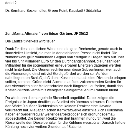
derlei?
Dr. Bernhard Bockemüller, Green Point, Kapstadt / Südafrika
Zu: „Mama Altmaier“ von Edgar Gärtner, JF 35/12
Die Laufzeit Merkels wird teuer
Dank für diese deutlichen Worte und die gute Recherche, gerade auch in
finanzieller Hinsicht, die man in der etablierten Presse nicht findet. Die
zumeist wohl grün wählenden Gegner von Stuttgart 21 regen sich auf über
vier bis fünf Milliarden Euro für den Durchgangsbahnhof, die unzähligen
Milliarden für die sogenannten erneuerbaren Energien dagegen werden
nicht hinterfragt. Die Grünen rechtfertigen diese Subventionen, weil auch
die Atomenergie einst mit viel Geld gefördert worden sei. Auf den
naheliegenden Schluß, daß diese Kosten nun auch eine Dividende bringen
sollten, kommen Grüne nicht. Auch die auf uns zukommenden Kosten für
das Abwracken alter Meiler schreien nach längeren Laufzeiten, damit das
Kosten-Nutzen-Verhältnis wenigstens einigermaßen im Rahmen bleibt.
Da wird dann die mangelnde Sicherheit angeführt. Dabei zeigen die
Ereignisse in Japan deutlich, daß selbst ein überaus schweres Erdbeben
der Stärke 9 auf der Richterskala bei keinem Reaktor eine Havarie
verursacht hat. Alle japanischen Kernkraftwerke einschließlich Fukushima
haben entweder regulär weiter gearbeitet oder sich ordnungsgemäß
abgeschaltet. Die beiden Reaktoren dort brannten nur durch, weil die
Riesenwelle den Dieselbehälter für die Kühlung wegspülte. Danach lief die
Kühlung noch vier weitere Stunden auf Batterie.