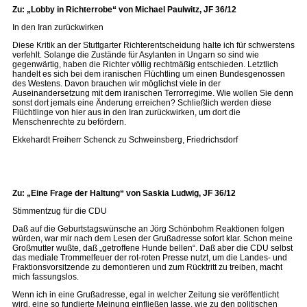
Zu: „Lobby in Richterrobe“ von Michael Paulwitz, JF 36/12
In den Iran zurückwirken
Diese Kritik an der Stuttgarter Richterentscheidung halte ich für schwerstens
verfehlt. Solange die Zustände für Asylanten in Ungarn so sind wie
gegenwärtig, haben die Richter völlig rechtmäßig entschieden. Letztlich
handelt es sich bei dem iranischen Flüchtling um einen Bundesgenossen
des Westens. Davon brauchen wir möglichst viele in der
Auseinandersetzung mit dem iranischen Terrorregime. Wie wollen Sie denn
sonst dort jemals eine Änderung erreichen? Schließlich werden diese
Flüchtlinge von hier aus in den Iran zurückwirken, um dort die
Menschenrechte zu befördern.
Ekkehardt Freiherr Schenck zu Schweinsberg, Friedrichsdorf
Zu: „Eine Frage der Haltung“ von Saskia Ludwig, JF 36/12
Stimmentzug für die CDU
Daß auf die Geburtstagswünsche an Jörg Schönbohm Reaktionen folgen
würden, war mir nach dem Lesen der Grußadresse sofort klar. Schon meine
Großmutter wußte, daß „getroffene Hunde bellen“. Daß aber die CDU selbst
das mediale Trommelfeuer der rot-roten Presse nutzt, um die Landes- und
Fraktionsvorsitzende zu demontieren und zum Rücktritt zu treiben, macht
mich fassungslos.
Wenn ich in eine Grußadresse, egal in welcher Zeitung sie veröffentlicht
wird, eine so fundierte Meinung einfließen lasse, wie zu den politischen