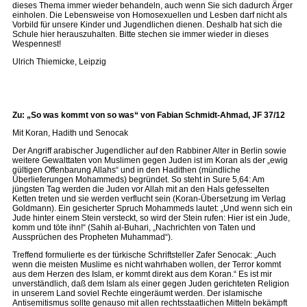
dieses Thema immer wieder behandeln, auch wenn Sie sich dadurch Ärger
einholen. Die Lebensweise von Homosexuellen und Lesben darf nicht als
Vorbild für unsere Kinder und Jugendlichen dienen. Deshalb hat sich die
Schule hier herauszuhalten. Bitte stechen sie immer wieder in dieses
Wespennest!
Ulrich Thiemicke, Leipzig
Zu: „So was kommt von so was“ von Fabian Schmidt-Ahmad, JF 37/12
Mit Koran, Hadith und Senocak
Der Angriff arabischer Jugendlicher auf den Rabbiner Alter in Berlin sowie
weitere Gewalttaten von Muslimen gegen Juden ist im Koran als der „ewig
gültigen Offenbarung Allahs“ und in den Hadithen (mündliche
Überlieferungen Mohammeds) begründet. So steht in Sure 5,64: Am
jüngsten Tag werden die Juden vor Allah mit an den Hals gefesselten
Ketten treten und sie werden verflucht sein (Koran-Übersetzung im Verlag
Goldmann). Ein gesicherter Spruch Mohammeds lautet: „Und wenn sich ein
Jude hinter einem Stein versteckt, so wird der Stein rufen: Hier ist ein Jude,
komm und töte ihn!“ (Sahih al-Buhari, „Nachrichten von Taten und
Aussprüchen des Propheten Muhammad“).
Treffend formulierte es der türkische Schriftsteller Zafer Senocak: „Auch
wenn die meisten Muslime es nicht wahrhaben wollen, der Terror kommt
aus dem Herzen des Islam, er kommt direkt aus dem Koran.“ Es ist mir
unverständlich, daß dem Islam als einer gegen Juden gerichteten Religion
in unserem Land soviel Rechte eingeräumt werden. Der islamische
Antisemitismus sollte genauso mit allen rechtsstaatlichen Mitteln bekämpft