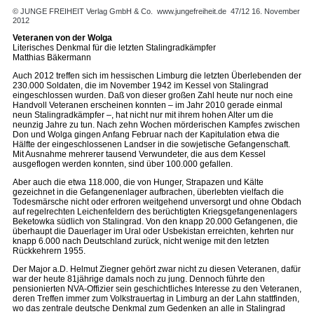
© JUNGE FREIHEIT Verlag GmbH & Co.
www.jungefreiheit.de
47/12 16. November
2012
Veteranen von der Wolga
Literisches Denkmal für die letzten Stalingradkämpfer
Matthias Bäkermann
Auch 2012 treffen sich im hessischen Limburg die letzten Überlebenden der
230.000 Soldaten, die im November 1942 im Kessel von Stalingrad
eingeschlossen wurden. Daß von dieser großen Zahl heute nur noch eine
Handvoll Veteranen erscheinen konnten – im Jahr 2010 gerade einmal
neun Stalingradkämpfer –, hat nicht nur mit ihrem hohen Alter um die
neunzig Jahre zu tun. Nach zehn Wochen mörderischen Kampfes zwischen
Don und Wolga gingen Anfang Februar nach der Kapitulation etwa die
Hälfte der eingeschlossenen Landser in die sowjetische Gefangenschaft.
Mit Ausnahme mehrerer tausend Verwundeter, die aus dem Kessel
ausgeflogen werden konnten, sind über 100.000 gefallen.
Aber auch die etwa 118.000, die von Hunger, Strapazen und Kälte
gezeichnet in die Gefangenenlager aufbrachen, überlebten vielfach die
Todesmärsche nicht oder erfroren weitgehend unversorgt und ohne Obdach
auf regelrechten Leichenfeldern des berüchtigten Kriegsgefangenenlagers
Beketowka südlich von Stalingrad. Von den knapp 20.000 Gefangenen, die
überhaupt die Dauerlager im Ural oder Usbekistan erreichten, kehrten nur
knapp 6.000 nach Deutschland zurück, nicht wenige mit den letzten
Rückkehrern 1955.
Der Major a.D. Helmut Ziegner gehört zwar nicht zu diesen Veteranen, dafür
war der heute 81jährige damals noch zu jung. Dennoch führte den
pensionierten NVA-Offizier sein geschichtliches Interesse zu den Veteranen,
deren Treffen immer zum Volkstrauertag in Limburg an der Lahn stattfinden,
wo das zentrale deutsche Denkmal zum Gedenken an alle in Stalingrad