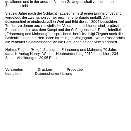
gefallenen und in der anschließenden Gefangenschaft verstorbenen
Soldaten steht.
Siebzig Jahre nach der Schlacht hat Ziegner jetzt einen Erinnerungsband
vorgelegt, der zwei schon vorher erschienene Bände umfaßt. Darin
dokumentiert er eindrucksvoll in Wort und Bild die seit 2004 besuchten
Treffen, zu denen auch sowjetische Veteranen erschienen sind, ergänzt um
Erlebnisberichte aus dem Kampf und der Gefangenschaft. Dem Untertitel
„Erinnerung und Mahnung“ entsprechend, berücksichtigt Ziegner auch die
Gedenkkultur der letzten Jahre im heutigen Wolgograd – wo in Rossoschka
ein zentraler Soldatenfriedhof an die Gefallenen beider Seiten erinnert.
Helmut Ziegner (Hrsg.): Stalingrad. Erinnerung und Mahnung 70 Jahre
danach. Verlag Henryk Walther, Neubrandenburg 2012, broschiert, 234
Seiten, Abbildungen, 29,95 Euro
Versenden
Drucken
Probeabo
bestellen
Datenschutzerklärung