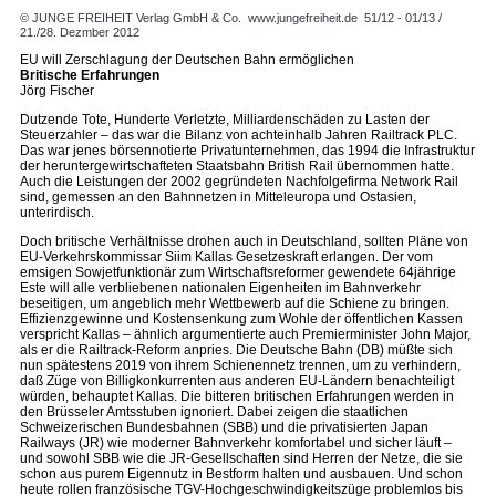
© JUNGE FREIHEIT Verlag GmbH & Co.
www.jungefreiheit.de
51/12 - 01/13 /
21./28. Dezmber 2012
EU will Zerschlagung der Deutschen Bahn ermöglichen
Britische Erfahrungen
Jörg Fischer
Dutzende Tote, Hunderte Verletzte, Milliardenschäden zu Lasten der
Steuerzahler – das war die Bilanz von achteinhalb Jahren Railtrack PLC.
Das war jenes börsennotierte Privatunternehmen, das 1994 die Infrastruktur
der heruntergewirtschafteten Staatsbahn British Rail übernommen hatte.
Auch die Leistungen der 2002 gegründeten Nachfolgefirma Network Rail
sind, gemessen an den Bahnnetzen in Mitteleuropa und Ostasien,
unterirdisch.
Doch britische Verhältnisse drohen auch in Deutschland, sollten Pläne von
EU-Verkehrskommissar Siim Kallas Gesetzeskraft erlangen. Der vom
emsigen Sowjetfunktionär zum Wirtschaftsreformer gewendete 64jährige
Este will alle verbliebenen nationalen Eigenheiten im Bahnverkehr
beseitigen, um angeblich mehr Wettbewerb auf die Schiene zu bringen.
Effizienzgewinne und Kostensenkung zum Wohle der öffentlichen Kassen
verspricht Kallas – ähnlich argumentierte auch Premierminister John Major,
als er die Railtrack-Reform anpries. Die Deutsche Bahn (DB) müßte sich
nun spätestens 2019 von ihrem Schienennetz trennen, um zu verhindern,
daß Züge von Billigkonkurrenten aus anderen EU-Ländern benachteiligt
würden, behauptet Kallas. Die bitteren britischen Erfahrungen werden in
den Brüsseler Amtsstuben ignoriert. Dabei zeigen die staatlichen
Schweizerischen Bundesbahnen (SBB) und die privatisierten Japan
Railways (JR) wie moderner Bahnverkehr komfortabel und sicher läuft –
und sowohl SBB wie die JR-Gesellschaften sind Herren der Netze, die sie
schon aus purem Eigennutz in Bestform halten und ausbauen. Und schon
heute rollen französische TGV-Hochgeschwindigkeitszüge problemlos bis