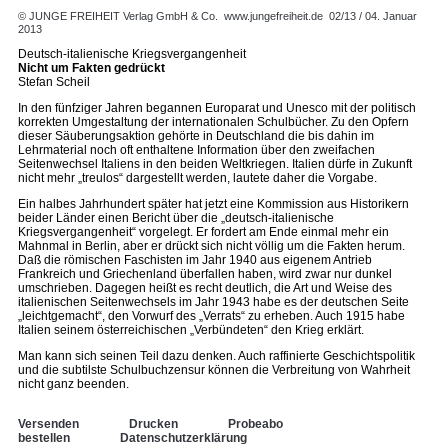
© JUNGE FREIHEIT Verlag GmbH & Co.
www.jungefreiheit.de
02/13 / 04. Januar
2013
Deutsch-italienische Kriegsvergangenheit
Nicht um Fakten gedrückt
Stefan Scheil
In den fünfziger Jahren begannen Europarat und Unesco mit der politisch
korrekten Umgestaltung der internationalen Schulbücher. Zu den Opfern
dieser Säuberungsaktion gehörte in Deutschland die bis dahin im
Lehrmaterial noch oft enthaltene Information über den zweifachen
Seitenwechsel Italiens in den beiden Weltkriegen. Italien dürfe in Zukunft
nicht mehr „treulos“ dargestellt werden, lautete daher die Vorgabe.
Ein halbes Jahrhundert später hat jetzt eine Kommission aus Historikern
beider Länder einen Bericht über die „deutsch-italienische
Kriegsvergangenheit“ vorgelegt. Er fordert am Ende einmal mehr ein
Mahnmal in Berlin, aber er drückt sich nicht völlig um die Fakten herum.
Daß die römischen Faschisten im Jahr 1940 aus eigenem Antrieb
Frankreich und Griechenland überfallen haben, wird zwar nur dunkel
umschrieben. Dagegen heißt es recht deutlich, die Art und Weise des
italienischen Seitenwechsels im Jahr 1943 habe es der deutschen Seite
„leichtgemacht“, den Vorwurf des „Verrats“ zu erheben. Auch 1915 habe
Italien seinem österreichischen „Verbündeten“ den Krieg erklärt.
Man kann sich seinen Teil dazu denken. Auch raffinierte Geschichtspolitik
und die subtilste Schulbuchzensur können die Verbreitung von Wahrheit
nicht ganz beenden.
Versenden
Drucken
Probeabo
bestellen
Datenschutzerklärung