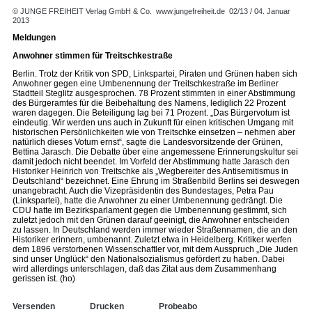
© JUNGE FREIHEIT Verlag GmbH & Co.
www.jungefreiheit.de
02/13 / 04. Januar
2013
Meldungen
Anwohner stimmen für Treitschkestraße
Berlin. Trotz der Kritik von SPD, Linkspartei, Piraten und Grünen haben sich
Anwohner gegen eine Umbenennung der Treitschkestraße im Berliner
Stadtteil Steglitz ausgesprochen. 78 Prozent stimmten in einer Abstimmung
des Bürgeramtes für die Beibehaltung des Namens, lediglich 22 Prozent
waren dagegen. Die Beteiligung lag bei 71 Prozent. „Das Bürgervotum ist
eindeutig. Wir werden uns auch in Zukunft für einen kritischen Umgang mit
historischen Persönlichkeiten wie von Treitschke einsetzen – nehmen aber
natürlich dieses Votum ernst“, sagte die Landesvorsitzende der Grünen,
Bettina Jarasch. Die Debatte über eine angemessene Erinnerungskultur sei
damit jedoch nicht beendet. Im Vorfeld der Abstimmung hatte Jarasch den
Historiker Heinrich von Treitschke als „Wegbereiter des Antisemitismus in
Deutschland“ bezeichnet. Eine Ehrung im Straßenbild Berlins sei deswegen
unangebracht. Auch die Vizepräsidentin des Bundestages, Petra Pau
(Linkspartei), hatte die Anwohner zu einer Umbenennung gedrängt. Die
CDU hatte im Bezirksparlament gegen die Umbenennung gestimmt, sich
zuletzt jedoch mit den Grünen darauf geeinigt, die Anwohner entscheiden
zu lassen. In Deutschland werden immer wieder Straßennamen, die an den
Historiker erinnern, umbenannt. Zuletzt etwa in Heidelberg. Kritiker werfen
dem 1896 verstorbenen Wissenschaftler vor, mit dem Ausspruch „Die Juden
sind unser Unglück“ den Nationalsozialismus gefördert zu haben. Dabei
wird allerdings unterschlagen, daß das Zitat aus dem Zusammenhang
gerissen ist. (ho)
Versenden
Drucken
Probeabo