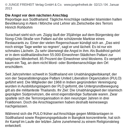
© JUNGE FREIHEIT Verlag GmbH & Co.
www.jungefreiheit.de
02/13 / 04. Januar
2013
Die Angst vor dem nächsten Anschlag
Reportage aus Südthailand: Tägliche Anschläge radikaler Islamisten halten
Bevölkerung in Atem / Mönche und Lehrer als Zielscheibe des Terrors
Hinrich Rohbohm
Surachart sieht sich um. Zügig läuft der 35jährige auf dem Bürgersteig der
Nong-Chik-Straße von Pattani auf die schützende Markise eines
Restaurants zu. Einer der vielen Regenschauer kündigt sich an. „Das wird
noch einige Tage weiter so regnen“, sagt er und lächelt. Es ist nur ein
schmales Lächeln. Zu sehr überwiegt die Angst in ihm. Als Buddhist gehört
er in dem südthailändischen 55.000-Einwohner-Städtchen Pattani zur
religiösen Minderheit. 85 Prozent der Einwohner sind Moslems. Es vergeht
kaum ein Tag, an dem nicht Mord- oder Bombenanschläge den Ort
erschüttern.
Seit Jahrzehnten schwelt in Südthailand ein Unabhängigkeitskampf, der
von der Separatistengruppe Pattani United Liberation Organization (PULO)
geführt wird. Die Mitglieder der 1968 in Indien gegründeten Vereinigung
wurden in Ausbildungslagern der PLO geformt, die Untergrundbewegung
gilt als die militanteste Thailands. Ihr Ziel: Die Unabhängigkeit der islamisch
geprägten Südprovinzen, die einst eigenständige Sultanate waren. Zwar
spaltete sich die Terrororganisation in den neunziger Jahren in drei
Fraktionen. Doch die Anschlagsserien haben deshalb keineswegs
nachgelassen.
Während sich die PULO früher auf Anschläge gegen Militäranlagen in
Südthailand sowie Regierungsgebäude in Bangkok konzentrierte, hat sich
ihr Kampf im Laufe der letzten Jahre zunehmend zu einem Religionskrieg
entwickelt.