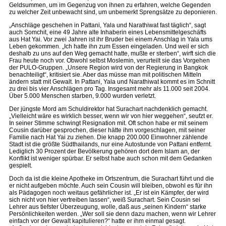
Geldsummen, um im Gegenzug von ihnen zu erfahren, welche Gegenden
zu welcher Zeit unbewacht sind, um unbemerkt Sprengsätze zu deponieren.
„Anschläge geschehen in Pattani, Yala und Narathiwat fast täglich“, sagt
auch Somchit, eine 49 Jahre alte Inhaberin eines Lebensmittelgeschäfts
aus Hat Yai. Vor zwei Jahren ist ihr Bruder bei einem Anschlag in Yala ums
Leben gekommen. „Ich hatte ihn zum Essen eingeladen. Und weil er sich
deshalb zu uns auf den Weg gemacht hatte, mußte er sterben“, wirft sich die
Frau heute noch vor. Obwohl selbst Moslemin, verurteilt sie das Vorgehen
der PULO-Gruppen. „Unsere Region wird von der Regierung in Bangkok
benachteiligt“, kritisiert sie. Aber das müsse man mit politischen Mitteln
ändern statt mit Gewalt. In Pattani, Yala und Narathiwat kommt es im Schnitt
zu drei bis vier Anschlägen pro Tag. Insgesamt mehr als 11.000 seit 2004.
Über 5.000 Menschen starben, 9.000 wurden verletzt.
Der jüngste Mord am Schuldirektor hat Surachart nachdenklich gemacht.
„Vielleicht wäre es wirklich besser, wenn wir von hier weggehen“, seufzt er.
In seiner Stimme schwingt Resignation mit. Oft schon habe er mit seinem
Cousin darüber gesprochen, dieser hätte ihm vorgeschlagen, mit seiner
Familie nach Hat Yai zu ziehen. Die knapp 200.000 Einwohner zählende
Stadt ist die größte Südthailands, nur eine Autostunde von Pattani entfernt.
Lediglich 30 Prozent der Bevölkerung gehören dort dem Islam an, der
Konflikt ist weniger spürbar. Er selbst habe auch schon mit dem Gedanken
gespielt.
Doch da ist die kleine Apotheke im Ortszentrum, die Surachart führt und die
er nicht aufgeben möchte. Auch sein Cousin will bleiben, obwohl es für ihn
als Pädagogen noch weitaus gefährlicher ist. „Er ist ein Kämpfer, der wird
sich nicht von hier vertreiben lassen“, weiß Surachart. Sein Cousin sei
Lehrer aus tiefster Überzeugung, wolle, daß aus „seinen Kindern“ starke
Persönlichkeiten werden. „Wer soll sie denn dazu machen, wenn wir Lehrer
einfach vor der Gewalt kapitulieren?“ hatte er ihm einmal gesagt.