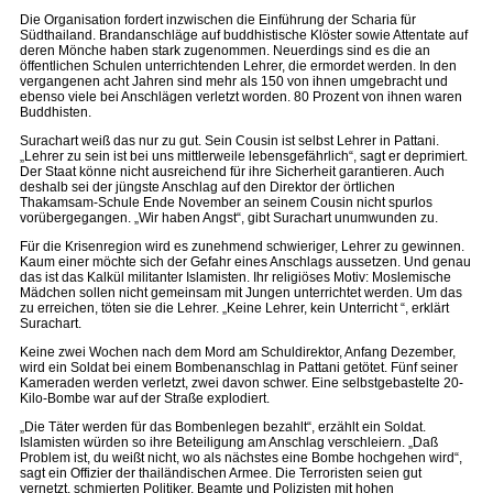
Die Organisation fordert inzwischen die Einführung der Scharia für
Südthailand. Brandanschläge auf buddhistische Klöster sowie Attentate auf
deren Mönche haben stark zugenommen. Neuerdings sind es die an
öffentlichen Schulen unterrichtenden Lehrer, die ermordet werden. In den
vergangenen acht Jahren sind mehr als 150 von ihnen umgebracht und
ebenso viele bei Anschlägen verletzt worden. 80 Prozent von ihnen waren
Buddhisten.
Surachart weiß das nur zu gut. Sein Cousin ist selbst Lehrer in Pattani.
„Lehrer zu sein ist bei uns mittlerweile lebensgefährlich“, sagt er deprimiert.
Der Staat könne nicht ausreichend für ihre Sicherheit garantieren. Auch
deshalb sei der jüngste Anschlag auf den Direktor der örtlichen
Thakamsam-Schule Ende November an seinem Cousin nicht spurlos
vorübergegangen. „Wir haben Angst“, gibt Surachart unumwunden zu.
Für die Krisenregion wird es zunehmend schwieriger, Lehrer zu gewinnen.
Kaum einer möchte sich der Gefahr eines Anschlags aussetzen. Und genau
das ist das Kalkül militanter Islamisten. Ihr religiöses Motiv: Moslemische
Mädchen sollen nicht gemeinsam mit Jungen unterrichtet werden. Um das
zu erreichen, töten sie die Lehrer. „Keine Lehrer, kein Unterricht “, erklärt
Surachart.
Keine zwei Wochen nach dem Mord am Schuldirektor, Anfang Dezember,
wird ein Soldat bei einem Bombenanschlag in Pattani getötet. Fünf seiner
Kameraden werden verletzt, zwei davon schwer. Eine selbstgebastelte 20-
Kilo-Bombe war auf der Straße explodiert.
„Die Täter werden für das Bombenlegen bezahlt“, erzählt ein Soldat.
Islamisten würden so ihre Beteiligung am Anschlag verschleiern. „Daß
Problem ist, du weißt nicht, wo als nächstes eine Bombe hochgehen wird“,
sagt ein Offizier der thailändischen Armee. Die Terroristen seien gut
vernetzt, schmierten Politiker, Beamte und Polizisten mit hohen