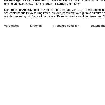
Notstandsgebiete der schlechten Ernte erstreckten sich von Schottland und Nor
und kulen machte, das man die toden mit karnen darin furte“.
Der große, für Abels Modell so zentrale Pesteinbruch von 1347 sowie die nachfo
schlechternährte Bevölkerung trafen, die der „pestilentz“ wenig Abwehrkräfte
als Verbreiterung und Verstärkung älterer Krisenmomente sichtbar geworden. So e
Versenden
Drucken
Probeabo bestellen
Datenschu