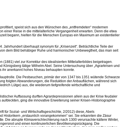
 profitiert, speist sich aus den Wünschen des „entfremdeten“ modernen
 einer Reise in die mittelalterliche Vergangenheit erwarten. Denn die etwa
t begann, hielten für die Menschen Europas ein Maximum an existentieller
Jahrhundert überhaupt synonym für „Krisenzeit“. Beträchtliche Teile der
nt von dem Bild behäbiger Ruhe und harmonischer Unbewegtheit, das man seit
881) viel zur Korrektur des idealisierten Mittelalterbildes beigetragen.
nd Königsberg tätige Wilhelm Abel. Seine Untersuchung über „Agrarkrisen und
hes ihr anerkannt hohes Niveau behaupten konnte.
ie Hauptrolle. Die Pestseuchen, primär der von 1347 bis 1351 wütende Schwarze
dlung folgten Abwanderungen, die Reduktion der Anbauflächen, während sich
drich Lütge) aus, die wiederum tiefgreifende wirtschaftliche und
istischer Auffassung durften Agrardepressionen allein aus der Krise feudaler
aufdeckten, ging die innovative Erweiterung seiner Krisen-Historiographie
ft für Sozial- und Wirtschaftsgeschichte, 2/2012) diese, Abels
 Historikern „erstaunlich vorangekommen“ sei. Sie erkannten die Zäsur
e. Die abrupte Klimaverschlechterung nach 1300 verursachte kältere Winter,
ungersnot und einen kontinuierlichen Bevölkerungsrückgang. Die