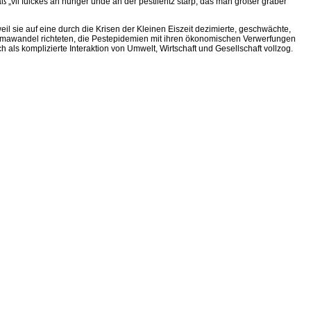
 „vil fulckes an hunger unde an der pestilentz starp, das man großer graber
il sie auf eine durch die Krisen der Kleinen Eiszeit dezimierte, geschwächte,
Klimawandel richteten, die Pestepidemien mit ihren ökonomischen Verwerfungen
 als komplizierte Interaktion von Umwelt, Wirtschaft und Gesellschaft vollzog.