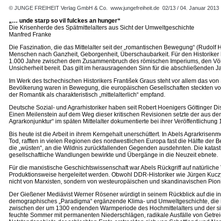
© JUNGE FREIHEIT Verlag GmbH & Co.
www.jungefreiheit.de
02/13 / 04. Januar 2013
„… unde starp so vil fulckes an hunger“
Die Krisenherde des Spätmittelalters aus Sicht der Umweltgeschichte
Manfred Franke
Die Faszination, die das Mittelalter seit der „romantischen Bewegung“ (Rudolf
Menschen nach Ganzheit, Geborgenheit, Überschaubarkeit. Für den Historiker bl
1.000 Jahre zwischen dem Zusammenbruch des römischen Imperiums, den Völke
Unsicherheit bereit. Das gilt im herausragenden Sinn für die abschließenden 
Im Werk des tschechischen Historikers František Graus steht vor allem das vo
Bevölkerung waren in Bewegung, die europäischen Gesellschaften steckten vol
der Romantik als charakteristisch „mittelalterlich“ empfand.
Deutsche Sozial- und Agrarhistoriker haben seit Robert Hoenigers Göttinger Di
Einen Meilenstein auf dem Weg dieser kritischen Revisionen setzte der aus d
Agrarkonjunktur“ im späten Mittelalter dokumentierte bei ihrer Veröffentlichu
Bis heute ist die Arbeit in ihrem Kerngehalt unerschüttert. In Abels Agrarkri
Tod, rafften in vielen Regionen des nordwestlichen Europa fast die Hälfte de
die „wüsten“, an die Wildnis zurückfallenden Gegenden ausdehnten. Die katast
gesellschaftliche Wandlungen bewirkte und Übergänge in die Neuzeit ebnete.
Für die marxistische Geschichtswissenschaft war Abels Rückgriff auf natürliche
Produktionsweise hergeleitet werden. Obwohl DDR-Historiker wie Jürgen Kuczyn
nicht von Marxisten, sondern von westeuropäischen und skandinavischen Pion
Der Gießener Mediävist Werner Rösener würdigt in seinem Rückblick auf die inter
demographisches „Paradigma“ ergänzende Klima- und Umweltgeschichte, die in
zwischen der um 1300 endenden Warmperiode des Hochmittelalters und der sie 
feuchte Sommer mit permanenten Niederschlägen, radikale Ausfälle von Getre