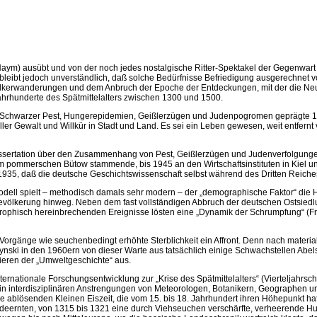
 Haym) ausübt und von der noch jedes nostalgische Ritter-Spektakel der Gegenwart
eibt jedoch unverständlich, daß solche Bedürfnisse Befriedigung ausgerechnet von
rwanderungen und dem Anbruch der Epoche der Entdeckungen, mit der die Neuzei
Jahrhunderte des Spätmittelalters zwischen 1300 und 1500.
n Schwarzer Pest, Hungerepidemien, Geißlerzügen und Judenpogromen geprägte 14. 
ler Gewalt und Willkür in Stadt und Land. Es sei ein Leben gewesen, weit entfer
ssertation über den Zusammenhang von Pest, Geißlerzügen und Judenverfolgungen (1
em pommerschen Bütow stammende, bis 1945 an den Wirtschaftsinstituten in Kiel u
ng 1935, daß die deutsche Geschichtswissenschaft selbst während des Dritten Reic
senmodell spielt – methodisch damals sehr modern – der „demographische Faktor“ d
r Bevölkerung hinweg. Neben dem fast vollständigen Abbruch der deutschen Ostsie
rophisch hereinbrechenden Ereignisse lösten eine „Dynamik der Schrumpfung“ (Frie
 Vorgänge wie seuchenbedingt erhöhte Sterblichkeit ein Affront. Denn nach material
ski in den 1960ern von dieser Warte aus tatsächlich einige Schwachstellen Abels 
ieren der „Umweltgeschichte“ aus.
nationale Forschungsentwicklung zur „Krise des Spätmittelalters“ (Vierteljahrschri
 interdisziplinären Anstrengungen von Meteorologen, Botanikern, Geographen und
ablösenden Kleinen Eiszeit, die vom 15. bis 18. Jahrhundert ihren Höhepunkt hatt
ideernten, von 1315 bis 1321 eine durch Viehseuchen verschärfte, verheerende H