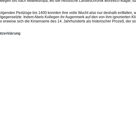
wegen bis nach Mitteleuropa, wo die hessische Landeschronik wortreich klagte, daß
lgenden Pestzüge bis 1400 konnten ihre volle Wucht also nur deshalb entfalten, we
 entgegensetzte. Indem Abels Kollegen ihr Augenmerk auf den von ihm ignorierten 
rweise sich die Krisenserie des 14. Jahrhunderts als historischer Prozeß, der sich
tzerklärung