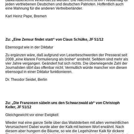
Balkenüberschrift verkündet zu werden. Die Nachricht ist ein Freudentag für
jeden vertriebenen Deutschen und deutschen Patrioten. Hoffentlich auch
eine Mahnung für die anderen Vertreiberländer.
Karl Heinz Pape, Bremen
Zu: „Eine Zensur findet statt“ von Claus Schülke, JF 51/12
Ebensogut wie in der Diktatur
Zu ergänzen wäre, daß aufgrund von Leserbeschwerden der Presserat seit
2008 „eine klarere Formulierung als bisher“ anstrebt. Seitdem sind mehr als
vier Jahre vergangen. Geändert hat sich nichts. Die überwiegende Zahl der
Journalisten stört das offenbar nicht. Vermutlich würde mancher von diesen
ebensogut in einer Diktatur funktionieren.
Dr. Theodor Seidel, Berlin
Zu: „Die Franzosen säbeln uns den Schwarzwald ab“ von Christoph
Keller, JF 51/12
Gleichgewicht vor einer Ewigkeit
Wieder mal eine ganze Seite über das Waldsterben mit allen vermeintlichen
Verursachern! Dabei wurde aber der Kalk mit keinem Wort erwähnt. Nach
diesem aber hungern die Bäume, so wie die Legehühner Kalk für dickere