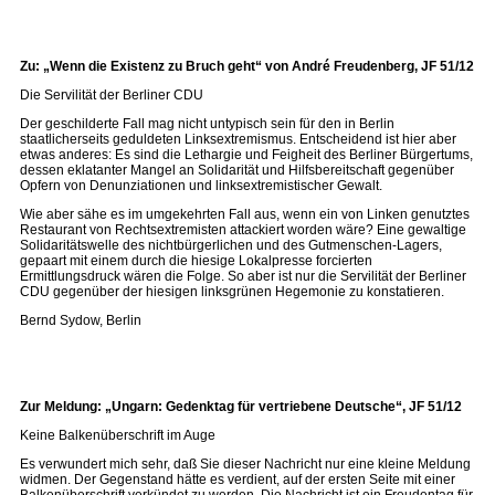
Zu: „Wenn die Existenz zu Bruch geht“ von André Freudenberg, JF 51/12
Die Servilität der Berliner CDU
Der geschilderte Fall mag nicht untypisch sein für den in Berlin
staatlicherseits geduldeten Linksextremismus. Entscheidend ist hier aber
etwas anderes: Es sind die Lethargie und Feigheit des Berliner Bürgertums,
dessen eklatanter Mangel an Solidarität und Hilfsbereitschaft gegenüber
Opfern von Denunziationen und linksextremistischer Gewalt.
Wie aber sähe es im umgekehrten Fall aus, wenn ein von Linken genutztes
Restaurant von Rechtsextremisten attackiert worden wäre? Eine gewaltige
Solidaritätswelle des nichtbürgerlichen und des Gutmenschen-Lagers,
gepaart mit einem durch die hiesige Lokalpresse forcierten
Ermittlungsdruck wären die Folge. So aber ist nur die Servilität der Berliner
CDU gegenüber der hiesigen linksgrünen Hegemonie zu konstatieren.
Bernd Sydow, Berlin
Zur Meldung: „Ungarn: Gedenktag für vertriebene Deutsche“, JF 51/12
Keine Balkenüberschrift im Auge
Es verwundert mich sehr, daß Sie dieser Nachricht nur eine kleine Meldung
widmen. Der Gegenstand hätte es verdient, auf der ersten Seite mit einer