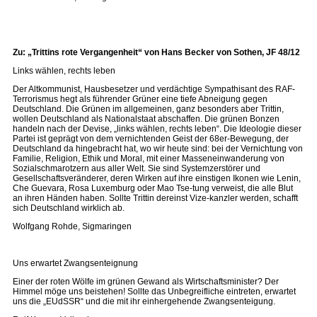
Zu: „Trittins rote Vergangenheit“ von Hans Becker von Sothen, JF 48/12
Links wählen, rechts leben
Der Altkommunist, Hausbesetzer und verdächtige Sympathisant des RAF-
Terrorismus hegt als führender Grüner eine tiefe Abneigung gegen
Deutschland. Die Grünen im allgemeinen, ganz besonders aber Trittin,
wollen Deutschland als Nationalstaat abschaffen. Die grünen Bonzen
handeln nach der Devise, „links wählen, rechts leben“. Die Ideologie dieser
Partei ist geprägt von dem vernichtenden Geist der 68er-Bewegung, der
Deutschland da hingebracht hat, wo wir heute sind: bei der Vernichtung von
Familie, Religion, Ethik und Moral, mit einer Masseneinwanderung von
Sozialschmarotzern aus aller Welt. Sie sind Systemzerstörer und
Gesellschaftsveränderer, deren Wirken auf ihre einstigen Ikonen wie Lenin,
Che Guevara, Rosa Luxemburg oder Mao Tse-tung verweist, die alle Blut
an ihren Händen haben. Sollte Trittin dereinst Vize-kanzler werden, schafft
sich Deutschland wirklich ab.
Wolfgang Rohde, Sigmaringen
Uns erwartet Zwangsenteignung
Einer der roten Wölfe im grünen Gewand als Wirtschaftsminister? Der
Himmel möge uns beistehen! Sollte das Unbegreifliche eintreten, erwartet
uns die „EUdSSR“ und die mit ihr einhergehende Zwangsenteigung.