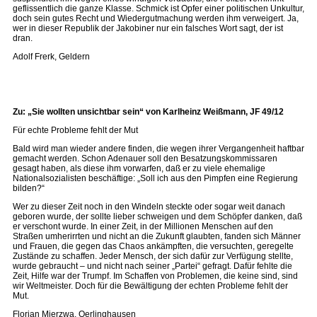
geflissentlich die ganze Klasse. Schmick ist Opfer einer politischen Unkultur,
doch sein gutes Recht und Wiedergutmachung werden ihm verweigert. Ja,
wer in dieser Republik der Jakobiner nur ein falsches Wort sagt, der ist
dran.
Adolf Frerk, Geldern
Zu: „Sie wollten unsichtbar sein“ von Karlheinz Weißmann, JF 49/12
Für echte Probleme fehlt der Mut
Bald wird man wieder andere finden, die wegen ihrer Vergangenheit haftbar
gemacht werden. Schon Adenauer soll den Besatzungskommissaren
gesagt haben, als diese ihm vorwarfen, daß er zu viele ehemalige
Nationalsozialisten beschäftige: „Soll ich aus den Pimpfen eine Regierung
bilden?“
Wer zu dieser Zeit noch in den Windeln steckte oder sogar weit danach
geboren wurde, der sollte lieber schweigen und dem Schöpfer danken, daß
er verschont wurde. In einer Zeit, in der Millionen Menschen auf den
Straßen umherirrten und nicht an die Zukunft glaubten, fanden sich Männer
und Frauen, die gegen das Chaos ankämpften, die versuchten, geregelte
Zustände zu schaffen. Jeder Mensch, der sich dafür zur Verfügung stellte,
wurde gebraucht – und nicht nach seiner „Partei“ gefragt. Dafür fehlte die
Zeit, Hilfe war der Trumpf. Im Schaffen von Problemen, die keine sind, sind
wir Weltmeister. Doch für die Bewältigung der echten Probleme fehlt der
Mut.
Florian Mierzwa, Oerlinghausen