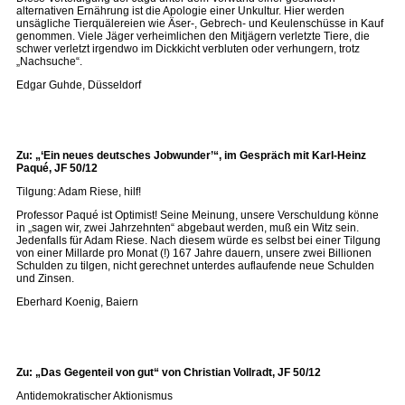
alternativen Ernährung ist die Apologie einer Unkultur. Hier werden
unsägliche Tierquälereien wie Äser-, Gebrech- und Keulenschüsse in Kauf
genommen. Viele Jäger verheimlichen den Mitjägern verletzte Tiere, die
schwer verletzt irgendwo im Dickkicht verbluten oder verhungern, trotz
„Nachsuche“.
Edgar Guhde, Düsseldorf
Zu: „‘Ein neues deutsches Jobwunder’“, im Gespräch mit Karl-Heinz
Paqué, JF 50/12
Tilgung: Adam Riese, hilf!
Professor Paqué ist Optimist! Seine Meinung, unsere Verschuldung könne
in „sagen wir, zwei Jahrzehnten“ abgebaut werden, muß ein Witz sein.
Jedenfalls für Adam Riese. Nach diesem würde es selbst bei einer Tilgung
von einer Millarde pro Monat (!) 167 Jahre dauern, unsere zwei Billionen
Schulden zu tilgen, nicht gerechnet unterdes auflaufende neue Schulden
und Zinsen.
Eberhard Koenig, Baiern
Zu: „Das Gegenteil von gut“ von Christian Vollradt, JF 50/12
Antidemokratischer Aktionismus