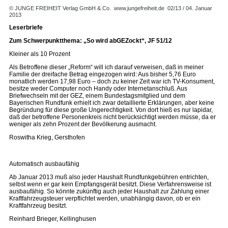
© JUNGE FREIHEIT Verlag GmbH & Co.
www.jungefreiheit.de
02/13 / 04. Januar
2013
Leserbriefe
Zum Schwerpunktthema: „So wird ab­GEZockt“, JF 51/12
Kleiner als 10 Prozent
Als Betroffene dieser „Reform“ will ich darauf verweisen, daß in meiner
Familie der dreifache Betrag eingezogen wird: Aus bisher 5,76 Euro
monatlich werden 17,98 Euro – doch zu keiner Zeit war ich TV-Konsument,
besitze weder Computer noch Handy oder Internetanschluß. Aus
Briefwechseln mit der GEZ, einem Bundestagsmitglied und dem
Bayerischen Rundfunk erhielt ich zwar detaillierte Erklärungen, aber keine
Begründung für diese große Ungerechtigkeit. Von dort hieß es nur lapidar,
daß der betroffene Personenkreis nicht berücksichtigt werden müsse, da er
weniger als zehn Prozent der Bevölkerung ausmacht.
Roswitha Krieg, Gersthofen
Automatisch ausbaufähig
Ab Januar 2013 muß also jeder Haushalt Rundfunkgebühren entrichten,
selbst wenn er gar kein Empfangsgerät besitzt. Diese Verfahrensweise ist
ausbaufähig. So könnte zukünftig auch jeder Haushalt zur Zahlung einer
Kraftfahrzeugsteuer verpflichtet werden, unabhängig davon, ob er ein
Kraftfahrzeug besitzt.
Reinhard Brieger, Kellinghusen