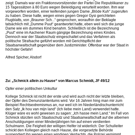
zeigt: Damals war ein Fraktionsvorsitzender der Partei Die Republikaner zu
15 Tagessätzen à 80 Euro wegen Beleidigung verurteilt worden. Ihm war
vorgeworfen worden, einer keifenden jungen Dame „Blöde Kuh“ zugerufen
zu haben. Diese hatte, wegen eines gegen Gregor Gysi gerichteten
Flugblatts, von „Brauner Sch...“ gesprochen, woraufhin der Beklagte
tatsächlich mit „Dumme Puut“ geantwortet hatte, eben weil sich die junge
Dame wie ein dummes Kind benahm. Schließlich ist die Bezeichnung
„Puut“ eine im Aachener Raum gängige Bezeichnung eines Kindes.
Dennoch war der Staatsschutz eingeschaltet und das Verfahren als
politische Strafsache geführt worden mit Gerichtspflicht der
Staatsanwaltschaft gegenüber dem Justizminister. Offenbar war der Staat in
höchster Gefahr!
Alfred Spicher, Alsdorf
Zu: „Schmick allein zu Hause“ von Marcus Schmidt, JF 49/12
Opfer einer politischen Unkultur
Kollege Schmick ist nicht der erste und wird auch nicht der letzte bleiben,
der Opfer des Denunziantentums wird. Vor 16 Jahren hing man mir zum
Beispiel Rechtsextremismus an, nur weil ich im Niederländischunterricht
den Satz „Ik hou van mijn land“ (Ich liebe mein Land) verwendet hatte.
Klüger wäre es wohl gewesen zu sagen: „Ich hasse mein Land.“ Im Fall von
Schmick stürzten sich Staatsschutz und Staatsanwaltschaft auf die albernen
Anschuldigungen einer Minderjährigen hin auf einen verdienten
Schulmann. Die Feigheit der willigen Helfer ist widerlich: Der Schulleiter
schickt den Kollegen gleich nach Hause, die vorgesetzte Behörde
suspendiert ihn wegen eines windigen Verdachts, die Polizei vernimmt