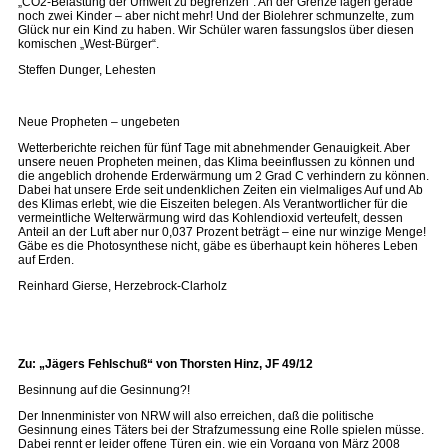
„CO2-Belastung der Umwelt zu begrenzen“. An der Grenze lägen gerade
noch zwei Kinder – aber nicht mehr! Und der Biolehrer schmunzelte, zum
Glück nur ein Kind zu haben. Wir Schüler waren fassungslos über diesen
komischen „West-Bürger“.
Steffen Dunger, Lehesten
Neue Propheten – ungebeten
Wetterberichte reichen für fünf Tage mit abnehmender Genauigkeit. Aber
unsere neuen Propheten meinen, das Klima beeinflussen zu können und
die angeblich drohende Erderwärmung um 2 Grad C verhindern zu können.
Dabei hat unsere Erde seit undenklichen Zeiten ein vielmaliges Auf und Ab
des Klimas erlebt, wie die Eiszeiten belegen. Als Verantwortlicher für die
vermeintliche Welterwärmung wird das Kohlendioxid verteufelt, dessen
Anteil an der Luft aber nur 0,037 Prozent beträgt – eine nur winzige Menge!
Gäbe es die Photosynthese nicht, gäbe es überhaupt kein höheres Leben
auf Erden.
Reinhard Gierse, Herzebrock-Clarholz
Zu: „Jägers Fehlschuß“ von Thorsten Hinz, JF 49/12
Besinnung auf die Gesinnung?!
Der Innenminister von NRW will also erreichen, daß die politische
Gesinnung eines Täters bei der Strafzumessung eine Rolle spielen müsse.
Dabei rennt er leider offene Türen ein, wie ein Vorgang von März 2008