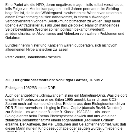
Eine Partei wie die NPD, deren negatives Image – teils selbst verschuldet,
teils Folge von Medienkampagnen – seit Jahren permanent im Sinkflug
begriffen ist, die in der Wählergunst inzwischen mit Werten von unterhalb
einem Prozent marginalisiert daherkommt, in einem aufwendigen
Verbotsverfahren vor dem BVerfG mundtot machen zu wollen, sagt mehr
über die Antragsteller aus als über das Zielobjekt. Nämlich mangelndes
Selbstbewußtsein (Gegner sollten politisch bekämpft werden!),
antidemokratischer Aktionismus und Ablenken von wahren Problemen und
Gefahren.
Bundesinnenminister und Kanzlerin wären gut beraten, sich nicht vom
allgemeinen Hype anstecken zu lassen.
Peter Weiler, Bobenheim-Roxheim
Zu: „Der grüne Staatsstreich“ von Edgar Gärtner, JF 50/12
Es begann 1982/83 in der DDR
Auch der angebliche „Klimawandel“ ist nur ein Marketing-Ding. Was die dort
erwähnte Prophezeiung eines Briten 1995 angeht, kann ich zum CO2-
Sparen noch auf mein persönliches Erlebnis aus dem Biologieunterricht zu
DDR-Zeiten verweisen. Ich ging in Pirna-Copitz (damals Bezirk Dresden)
zur Schule – es war in der 8. oder 9. Klasse, 1982/83! –, als unser
Biologielehrer beim Thema Photosynthese abwich und uns von einer
zufälligen Bekanntschaft mit einem sogenannten „radikalen Grünen“
erzählte. Der Aufreger, der viel Erstaunen und Gelächter hervorrief, war, daß
dieser Mann nur ein Kind gezeugt habe oder zeugen würde, um eben die