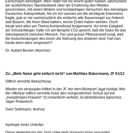
Eierschalen benötigen. Mein Vater hat vor einem guten halben Jahrhundert
ein ausführliches Standardwerk über die Ernährung des Waldes
geschrieben, mit vielen Bildern und kostspieligen Versuchen des damaligen
Deutschen Kalisyndikats. Als ich ihn damals um die wichtigste Erkenntnis
fragte, gab er mir nachdrücklich die einfache alte Bauernregel zur Antwort,
daß Bauern, die ihren Wald kalken, reiche Enkel haben werden. Doch
heute wird alles am Thema Kohlendioxid festgemacht. Vor einer Ewigkeit,
als Schulanfänger, hatte ich am Beispiel CO2 gelernt, daß die Natur für das
Gleichgewicht zwischen Mensch, Tier und grüner Pflanzenwelt sorgt, weil
die Ausscheidungen des einen die Nahrung des anderen sind. Hat man
heute denn alles vergessen?
Dr. Hubert Becker, München
Zu: „Mehr Natur geht einfach nicht“ von Matthias Bäkermann, JF 51/12
Sittlich verrohte Betrachtung
Wieder ein verquaster Artikel in der JF, der dem Blutsport Jagd huldigt. Wie
der offenbar sittlich verrohte Autor den morgendlichen Schuß auf ein
„zweijähriges Fräulein“ (!) romantisch verklärt, ist abstoßendes typisches
Jäger-Rotwelsch.
Sven Selbmann, Itzehoe
Apologie einer Unkultur
Diese Verteidigung der Jagd unter dem Vorwand einer gesunden