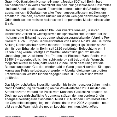
Graphit-Optik mit dem Nonsens-Namen „Jessica 800“ soll Berlin bald
flächendeckend in kaltes Nachtlicht tauchen. Nur geschlossene Ensembles
sind laut Senat erhaltenswert. Ensemble bedeute aber, daß Straßenzüge
ausnahmslos mit Gaslaternen aller Typen ausgestattet sein müßten, um
erhalten zu bleiben, fürchten Kritiker. Außer an wenigen denkmalwürdigen
Orten droht so den meisten historischen Lampen nebst Masten ein schaler
Ersatz.
Daß im Gegensatz zum kühlen Blau der zweckrationalen „Jessica“
farbechtes Gaslicht so wichtig ist wie die sprichwörtliche Berliner Luft, ist
nicht nur eine Erkenntnis des demonstrationsveranstaltenden Vereins Pro-
Gaslicht. Auch Europas Denkmalschützer von Europa Nostra, die Deutsche
Stiftung Denkmalschutz sowie mancher Promi, jüngst Ilja Richter, setzen
sich für den Erhalt der in Berlin seit 1826 verbürgten Beleuchtung ein. Im
Kalten Krieg wurde Stadtgas im Westteil absichtlich genutzt, um die
Unabhängigkeit zu sichern. Das Trauma der Blockade West-Berlins von
1948/49 – abgeriegelt, lichtlos, schikaniert – saß tief, und der Wunsch,
möglichst autark zu sein, hatte reelle Gründe. Nach dem Krieg war die
Beleuchtung durch Gas dort wieder bald in Gang gesetzt worden, Stadtgas
konnte aus Kohle selbst erzeugt werden – Überlandleitungen zu großen
Kraftwerken im Westen führten dagegen über DDR-Gebiet und waren
gefährdet.
Das Motiv rechtfertigte Investitionswellen bis in die neunziger Jahre hinein.
Nach Übertragung der Wartung an die Privatwirtschaft 2001 rückten die
Stromkonzerne vor und die Politik vom Konsens, Gaslicht zu erhalten, ab.
Doch gerade wirtschaftliche Argumente stützen den nur vordergründig
energieaufwendigeren Gasbetrieb. Rund 150 Millionen Euro kostet allein
die Gesamtbeseitigung, legt man Senatsdaten von 2005 zugrunde – neue
gibt es nicht. Wann sich die neuen Leuchten rechnen, bleibt offen.