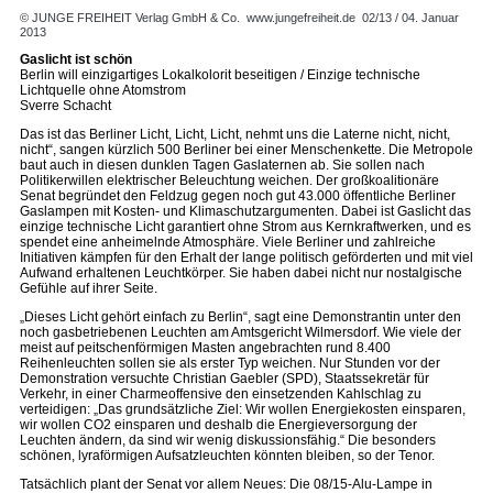
© JUNGE FREIHEIT Verlag GmbH & Co.
www.jungefreiheit.de
02/13 / 04. Januar
2013
Gaslicht ist schön
Berlin will einzigartiges Lokalkolorit beseitigen / Einzige technische
Lichtquelle ohne Atomstrom
Sverre Schacht
Das ist das Berliner Licht, Licht, Licht, nehmt uns die Laterne nicht, nicht,
nicht“, sangen kürzlich 500 Berliner bei einer Menschenkette. Die Metropole
baut auch in diesen dunklen Tagen Gaslaternen ab. Sie sollen nach
Politikerwillen elektrischer Beleuchtung weichen. Der großkoalitionäre
Senat begründet den Feldzug gegen noch gut 43.000 öffentliche Berliner
Gaslampen mit Kosten- und Klimaschutzargumenten. Dabei ist Gaslicht das
einzige technische Licht garantiert ohne Strom aus Kernkraftwerken, und es
spendet eine anheimelnde Atmosphäre. Viele Berliner und zahlreiche
Initiativen kämpfen für den Erhalt der lange politisch geförderten und mit viel
Aufwand erhaltenen Leuchtkörper. Sie haben dabei nicht nur nostalgische
Gefühle auf ihrer Seite.
„Dieses Licht gehört einfach zu Berlin“, sagt eine Demonstrantin unter den
noch gasbetriebenen Leuchten am Amtsgericht Wilmersdorf. Wie viele der
meist auf peitschenförmigen Masten angebrachten rund 8.400
Reihenleuchten sollen sie als erster Typ weichen. Nur Stunden vor der
Demonstration versuchte Christian Gaebler (SPD), Staatssekretär für
Verkehr, in einer Charmeoffensive den einsetzenden Kahlschlag zu
verteidigen: „Das grundsätzliche Ziel: Wir wollen Energiekosten einsparen,
wir wollen CO2 einsparen und deshalb die Energieversorgung der
Leuchten ändern, da sind wir wenig diskussionsfähig.“ Die besonders
schönen, lyraförmigen Aufsatzleuchten könnten bleiben, so der Tenor.
Tatsächlich plant der Senat vor allem Neues: Die 08/15-Alu-Lampe in