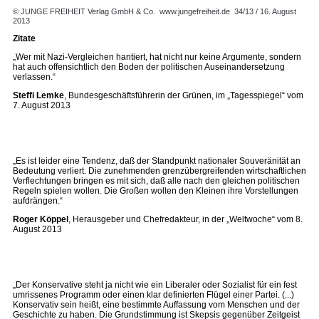
© JUNGE FREIHEIT Verlag GmbH & Co.
www.jungefreiheit.de
34/13 / 16. August
2013
Zitate
„Wer mit Nazi-Vergleichen hantiert, hat nicht nur keine Argumente, sondern
hat auch offensichtlich den Boden der politischen Auseinandersetzung
verlassen.“
Steffi Lemke
, Bundesgeschäftsführerin der Grünen, im „Tagesspiegel“ vom
7. August 2013
„Es ist leider eine Tendenz, daß der Standpunkt nationaler Souveränität an
Bedeutung verliert. Die zunehmenden grenzübergreifenden wirtschaftlichen
Verflechtungen bringen es mit sich, daß alle nach den gleichen politischen
Regeln spielen wollen. Die Großen ­wollen den Kleinen ihre Vorstellungen
aufdrängen.“
Roger Köppel
, Herausgeber und Chefredakteur, in der „Weltwoche“ vom 8.
August 2013
„Der Konservative steht ja nicht wie ein Liberaler oder Sozialist für ein fest
umrissenes Programm oder einen klar definierten Flügel einer Partei. (...)
Konservativ sein heißt, eine bestimmte Auffassung vom Menschen und der
Geschichte zu haben. Die Grundstimmung ist Skepsis gegenüber Zeitgeist