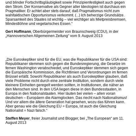
und blinder Fortschrittsgläubigkeit sowie Prinzipienfestigkeit auch gegen
den Strom. Der Konservative als Gegner aller Ideologien ist durchaus ein
Pragmatiker. Er achtet aber stets darauf, daß Pragmatismus nicht zum
wahltaktischen Opportunismus verkommt. (...) Ich beherzige Grundsätze.
Sparsamkeit des Staates ist wichtig – viel wichtiger als Mietpreisbremsen,
Mindestlöhne und vegetarisches Essen.“
Gert Hoffmann
, Oberbürgermeister von Braunschweig (CDU), in der
„Hannoverschen Allgemeinen Zeitung“ vom 9. August 2013
„Die Euroskeptiker sind für die EU, was die Republikaner für die USA sind:
Republikaner stemmen sich gegen die Bundesregierung, die Gesetze im
fernen Washington verabschiedet, und Euroskeptiker stemmen sich gegen
die Europäische Kommission, die Richtlinien und Verordnungen im fernen
Brüssel erläßt. Sowohl Republikaner als auch Euroskeptiker glauben, daß
viele Probleme nicht durch eine zentrale Institution, sondern durch viele
kleinere Einheiten geregelt werden sollten, in Institutionen, die näher an
den Menschen sind. In den USA liegen diese in den Bundesstaaten, in
Europa in den Nationalstaaten. Hier läuten bei vielen – allen voran
deutschen – Europäern die Alarmglocken. Das riecht nach Nationalismus!
Und vor allem die ältere Generation hat gesehen, wozu das führen kann.
Aber genau wie die Gleichung EU = Europa, ist auch die Gleichung
Nationalist = Nazi falsch.“
Steffen Meyer
, freier Journalist und Blogger, bei „The European“ am 11.
August 2013