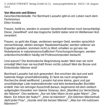
© JUNGE FREIHEIT Verlag GmbH & Co.
www.jungefreiheit.de
34/13 / 16. August
2013
Von Wurzeln und Blüten
Geschlechterdebatte: Für Bernhard Lassahn gibt es ein Leben nach dem
Feminismus
Ellen Kositza
Frauen, heißt es, werden in unserer Gesellschaft immer noch benachteiligt.
Diese „Gewißheit“ und das tragische Gefühl dabei sind im Weltwissen fest
verankert.
Frauen, so geht die Klage, verdienen weniger Geld, werden sprachlich
vernachlässigt, stellen weniger Staatsoberhäupter, werden seltener als
Experten geladen, kommen nicht zu Wort, erhalten so gut wie nie
Nobelpreise in naturwissenschaftlichen Forschungsrichtungen, werden
unterdurchschnittlich häufig mit Professorenposten bedacht.
Und warum? Die feministische Begründung lautet: Weil man sie nicht
ermutigt! Weil man sie kurzhält! Ihnen nichts zutraut! Weil die Bosse und
Entscheider Männer sind!
Bernhard Lassahn hat sich gewundert. Ihm erschien die laut und weit
hallende Klage unverhältnismäßig. Er fand sie nach eingehender
Recherche direkt weltfremd. Lassahn hat eine kleine, ganz und gar
unvollständige Liste realexistierender und teils bestverkaufter Buchtitel
erstellt. Hier ein winziger Ausschnitt daraus, beginnend mit dem vielfach
aufgelegten Klassiker von Valerie Solanas, dem „Manifest zur Vernichtung
der Männer“. Des weiteren: „Nur ein toter Mann ist ein guter Mann“, „Der
Mann. Ein Irrtum der Natur?“, „Irren ist männlich“, „Ein bißchen Männerhaß
steht jeder Frau“, „Hunde sind die besser Männer“, „Was tun mit nutzlosen
Männern?“