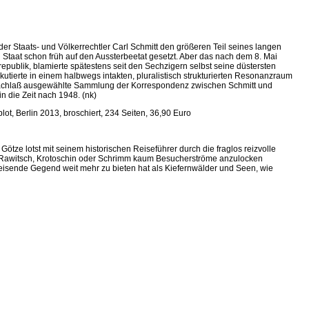
er Staats- und Völkerrechtler Carl Schmitt den größeren Teil seines langen
Staat schon früh auf den Aussterbeetat gesetzt. Aber das nach dem 8. Mai
publik, blamierte spätestens seit den Sechzigern selbst seine düstersten
skutierte in einem halbwegs intakten, pluralistisch strukturierten Resonanzraum
r Nachlaß ausgewählte Sammlung der Korrespondenz zwischen Schmitt und
n die Zeit nach 1948. (nk)
lot, Berlin 2013, broschiert, 234 Seiten, 36,90 Euro
tze lotst mit seinem historischen Reiseführer durch die fraglos reizvolle
ls Rawitsch, Krotoschin oder Schrimm kaum Besucherströme anzulocken
eisende Gegend weit mehr zu bieten hat als Kiefernwälder und Seen, wie