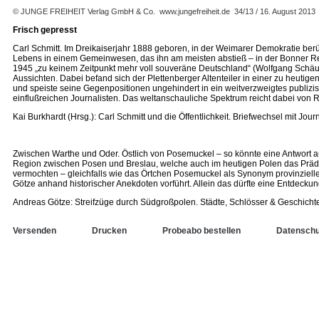
© JUNGE FREIHEIT Verlag GmbH & Co.
www.jungefreiheit.de
34/13 / 16. August 2013
Frisch gepresst
Carl Schmitt. Im Dreikaiserjahr 1888 geboren, in der Weimarer Demokratie berü
Lebens in einem Gemeinwesen, das ihn am meisten abstieß – in der Bonner Repu
1945 „zu keinem Zeitpunkt mehr voll souveräne Deutschland“ (Wolfgang Schäubl
Aussichten. Dabei befand sich der Plettenberger Altenteiler in einer zu heutige
und speiste seine Gegenpositionen ungehindert in ein weitverzweigtes publi
einflußreichen Journalisten. Das weltanschauliche Spektrum reicht dabei von Ru
Kai Burkhardt (Hrsg.): Carl Schmitt und die Öffentlichkeit. Briefwechsel mit Jo
Zwischen Warthe und Oder. Östlich von Posemuckel – so könnte eine Antwort auf
Region zwischen Posen und Breslau, welche auch im heutigen Polen das Prädik
vermochten – gleichfalls wie das Örtchen Posemuckel als Synonym provinziell
Götze anhand historischer Anekdoten vorführt. Allein das dürfte eine Entdeckung
Andreas Götze: Streifzüge durch Südgroßpolen. Städte, Schlösser & Geschicht
Versenden
Drucken
Probeabo bestellen
Datenschu