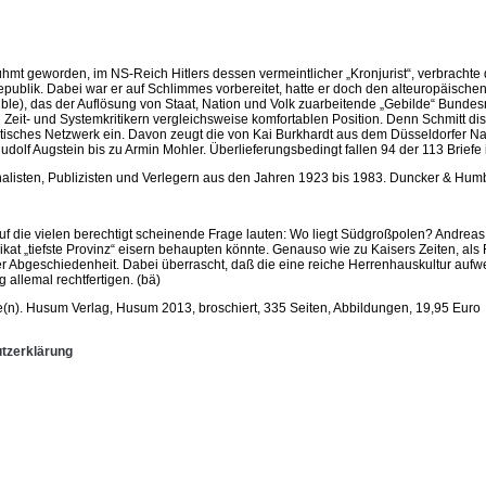
hmt geworden, im NS-Reich Hitlers dessen vermeintlicher „Kronjurist“, verbrachte d
blik. Dabei war er auf Schlimmes vorbereitet, hatte er doch den alteuropäischen 
e), das der Auflösung von Staat, Nation und Volk zuarbeitende „Gebilde“ Bundesre
n Zeit- und Systemkritikern vergleichsweise komfortablen Position. Denn Schmitt di
zistisches Netzwerk ein. Davon zeugt die von Kai Burkhardt aus dem Düsseldorfe
dolf Augstein bis zu Armin Mohler. Überlieferungsbedingt fallen 94 der 113 Briefe i
urnalisten, Publizisten und Verlegern aus den Jahren 1923 bis 1983. Duncker & Humb
 die vielen berechtigt scheinende Frage lauten: Wo liegt Südgroßpolen? Andreas Gö
at „tiefste Provinz“ eisern behaupten könnte. Genauso wie zu Kaisers Zeiten, a
er Abgeschiedenheit. Dabei überrascht, daß die eine reiche Herrenhauskultur aufw
 allemal rechtfertigen. (bä)
e(n). Husum Verlag, Husum 2013, broschiert, 335 Seiten, Abbildungen, 19,95 Euro
tzerklärung