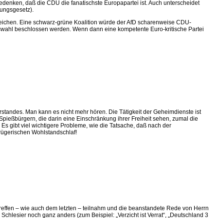
 bedenken, daß die CDU die fanatischste Europapartei ist. Auch unterscheidet
rungsgesetz).
reichen. Eine schwarz-grüne Koalition würde der AfD scharenweise CDU-
swahl beschlossen werden. Wenn dann eine kompetente Euro-kritische Partei
tandes. Man kann es nicht mehr hören. Die Tätigkeit der Geheimdienste ist
pießbürgern, die darin eine Einschränkung ihrer Freiheit sehen, zumal die
 Es gibt viel wichtigere Probleme, wie die Tatsache, daß nach der
rügerischen Wohlstandschlaf!
streffen – wie auch dem letzten – teilnahm und die beanstandete Rede von Herrn
hlesier noch ganz anders (zum Beispiel: „Verzicht ist Verrat“, „Deutschland 3