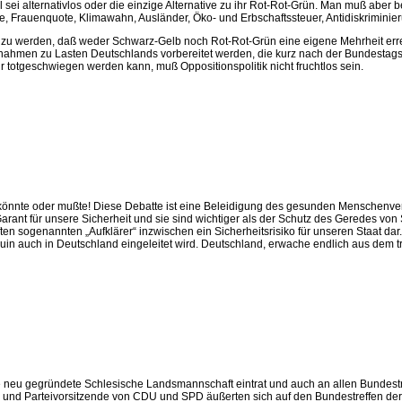
l sei alternativlos oder die einzige Alternative zu ihr Rot-Rot-Grün. Man muß aber
 Frauenquote, Klimawahn, Ausländer, Öko- und Erbschaftssteuer, Antidiskriminie
k zu werden, daß weder Schwarz-Gelb noch Rot-Rot-Grün eine eigene Mehrheit er
ßnahmen zu Lasten Deutschlands vorbereitet werden, die kurz nach der Bundestag
hr totgeschwiegen werden kann, muß Oppositionspolitik nicht fruchtlos sein.
önnte oder mußte! Diese Debatte ist eine Beleidigung des gesunden Menschenvers
t für unsere Sicherheit und sie sind wichtiger als der Schutz des Geredes von S
en sogenannten „Aufklärer“ inzwischen ein Sicherheitsrisiko für unseren Staat dar.
in auch in Deutschland eingeleitet wird. Deutschland, erwache endlich aus dem t
n die neu gegründete Schlesische Landsmannschaft eintrat und auch an allen Bunde
nd Parteivorsitzende von CDU und SPD äußerten sich auf den Bundestreffen der Sc