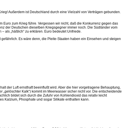
Krieg! Außerdem ist Deutschland durch eine Vielzahl von Verträgen gebunden.
em Euro zum Krieg führe. Vergessen wir nicht, daß die Konkurrenz gegen das
izienz der Deutschen dieselben Kriegsgegner immer noch. Die Südländer vom
 – als „häßlich“ zu erklären. Euro bedeutet Unfriede.
 gefährlich. Es wäre denn, die Pleite-Staaten haben ein Einsehen und steigen
t der Luft ernsthaft beeinflußt wird. Aber die hier vorgetragene Behauptung,
der „gelöschter Kalk“) kommt im Meerwasser sicher nicht vor. Die entscheidende
ich bildet sich durch die Zufuhr von Kohlendioxid das relativ leicht
s Kalzium, Phosphate und sogar Silikate enthalten kann.