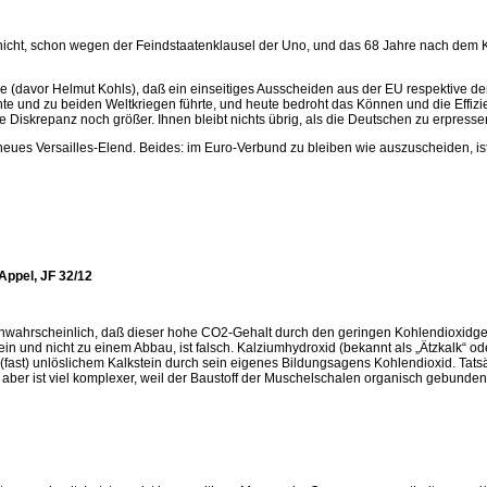
 nicht, schon wegen der Feindstaatenklausel der Uno, und das 68 Jahre nach dem 
le (davor Helmut Kohls), daß ein einseitiges Ausscheiden aus der EU respektive d
ente und zu beiden Weltkriegen führte, und heute bedroht das Können und die Eff
 Diskrepanz noch größer. Ihnen bleibt nichts übrig, als die Deutschen zu erpressen
ues Versailles-Elend. Beides: im Euro-Verbund zu bleiben wie auszuscheiden, ist
Appel, JF 32/12
unwahrscheinlich, daß dieser hohe CO2-Gehalt durch den geringen Kohlendioxidgehal
in und nicht zu einem Abbau, ist falsch. Kalziumhydroxid (bekannt als „Ätzkalk“ o
st) unlöslichem Kalkstein durch sein eigenes Bildungsagens Kohlendioxid. Tatsächl
er ist viel komplexer, weil der Baustoff der Muschelschalen organisch gebundene