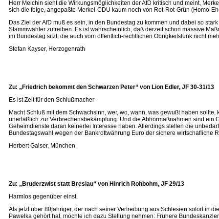
Herr Melchin sieht die Wirkungsmöglichkeiten der AfD kritisch und meint, Merke
sich die feige, angepaßte Merkel-CDU kaum noch von Rot-Rot-Grün (Homo-Ehe,
Das Ziel der AfD muß es sein, in den Bundestag zu kommen und dabei so star
Stammwähler zutreiben. Es ist wahrscheinlich, daß derzeit schon massive Ma
im Bundestag sitzt, die auch vom öffentlich-rechtlichen Obrigkeitsfunk nicht me
Stefan Kayser, Herzogenrath
Zu: „Friedrich bekommt den Schwarzen Peter“ von Lion Edler, JF 30-31/13
Es ist Zeit für den Schlußmacher
Macht Schluß mit dem Schwachsinn, wer, wo, wann, was gewußt haben sollte, k
unerläßlich zur Verbrechensbekämpfung. Und die Abhörmaßnahmen sind ein Garan
Geheimdienste daran keinerlei Interesse haben. Allerdings stellen die unbedarft
Bundestagswahl wegen der Bankrottwährung Euro der sichere wirtschafliche Ru
Herbert Gaiser, München
Zu: „Bruderzwist statt Breslau“ von Hinrich Rohbohm, JF 29/13
Harmlos gegenüber einst
Als jetzt über 80jähriger, der nach seiner Vertreibung aus Schlesien sofort i
Pawelka gehört hat, möchte ich dazu Stellung nehmen: Frühere Bundeskanzler u