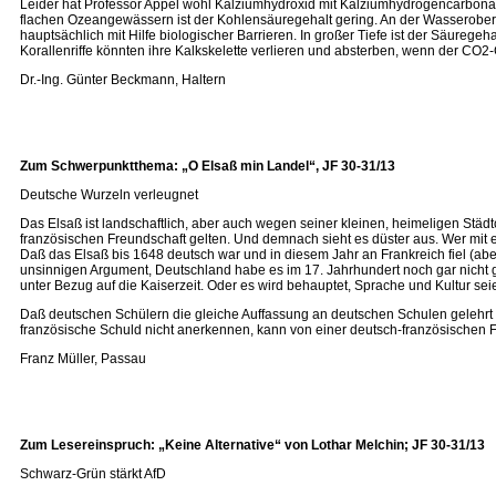
Leider hat Professor Appel wohl Kalziumhydroxid mit Kalziumhydrogencarbonat 
flachen Ozeangewässern ist der Kohlensäuregehalt gering. An der Wasseroberf
hauptsächlich mit Hilfe biologischer Barrieren. In großer Tiefe ist der Säurege
Korallenriffe könnten ihre Kalkskelette verlieren und absterben, wenn der CO2-Geh
Dr.-Ing. Günter Beckmann, Haltern
Zum Schwerpunktthema: „O Elsaß min Landel“, JF 30-31/13
Deutsche Wurzeln verleugnet
Das Elsaß ist landschaftlich, aber auch wegen seiner kleinen, heimeligen Stä
französischen Freundschaft gelten. Und demnach sieht es düster aus. Wer mit ei
Daß das Elsaß bis 1648 deutsch war und in diesem Jahr an Frankreich fiel (aber 
unsinnigen Argument, Deutschland habe es im 17. Jahrhundert noch gar nicht
unter Bezug auf die Kaiserzeit. Oder es wird behauptet, Sprache und Kultur se
Daß deutschen Schülern die gleiche Auffassung an deutschen Schulen gelehrt 
französische Schuld nicht anerkennen, kann von einer deutsch-französischen 
Franz Müller, Passau
Zum Lesereinspruch: „Keine Alternative“ von Lothar Melchin; JF 30-31/13
Schwarz-Grün stärkt AfD