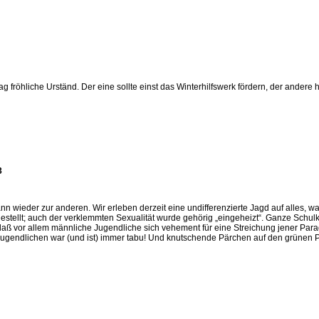
 fröhliche Urständ. Der eine sollte einst das Winterhilfswerk fördern, der andere he
3
nn wieder zur anderen. Wir erleben derzeit eine undifferenzierte Jagd auf alles, 
 gestellt; auch der verklemmten Sexualität wurde gehörig „eingeheizt“. Ganze Schulk
, daß vor allem männliche Jugendliche sich vehement für eine Streichung jener Pa
ugendlichen war (und ist) immer tabu! Und knutschende Pärchen auf den grünen Pa