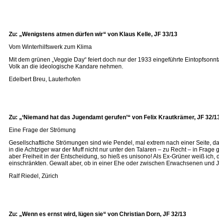
Zu: „Wenigstens atmen dürfen wir“ von Klaus Kelle, JF 33/13
Vom Winterhilfswerk zum Klima
Mit dem grünen „Veggie Day“ feiert doch nur der 1933 eingeführte Eintopfsonntag
Volk an die ideologische Kandare nehmen.
Edelbert Breu, Lauterhofen
Zu: „‘Niemand hat das Jugendamt gerufen’“ von Felix Krautkrämer, JF 32/1
Eine Frage der Strömung
Gesellschaftliche Strömungen sind wie Pendel, mal extrem nach einer Seite, da
in die Achtziger war der Muff nicht nur unter den Talaren – zu Recht – in Frage
aber Freiheit in der Entscheidung, so hieß es unisono! Als Ex-Grüner weiß ich
einschränkten. Gewalt aber, ob in einer Ehe oder zwischen Erwachsenen und J
Ralf Riedel, Zürich
Zu: „Wenn es ernst wird, lügen sie“ von Christian Dorn, JF 32/13