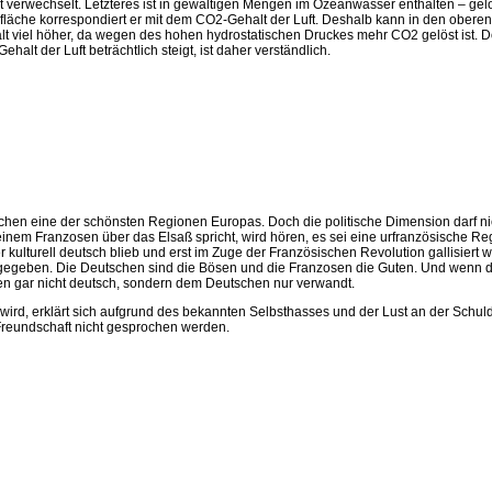
verwechselt. Letzteres ist in gewaltigen Mengen im Ozeanwasser enthalten – gelö
läche korrespondiert er mit dem CO2-Gehalt der Luft. Deshalb kann in den oberen
halt viel höher, da wegen des hohen hydrostatischen Druckes mehr CO2 gelöst ist. D
alt der Luft beträchtlich steigt, ist daher verständlich.
dtchen eine der schönsten Regionen Europas. Doch die politische Dimension darf n
nem Franzosen über das Elsaß spricht, wird hören, es sei eine urfranzösische Regi
kulturell deutsch blieb und erst im Zuge der Französischen Revolution gallisiert w
 gegeben. Die Deutschen sind die Bösen und die Franzosen die Guten. Und wenn do
ien gar nicht deutsch, sondern dem Deutschen nur verwandt.
wird, erklärt sich aufgrund des bekannten Selbsthasses und der Lust an der Schu
Freundschaft nicht gesprochen werden.