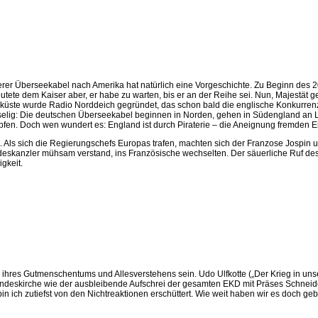
erer Überseekabel nach Amerika hat natürlich eine Vorgeschichte. Zu Beginn des 20
utete dem Kaiser aber, er habe zu warten, bis er an der Reihe sei. Nun, Majestät g
seeküste wurde Radio Norddeich gegründet, das schon bald die englische Konkurre
sselig: Die deutschen Überseekabel beginnen in Norden, gehen in Südengland an
apfen. Doch wen wundert es: England ist durch Piraterie – die Aneignung fremden
t. Als sich die Regierungschefs Europas trafen, machten sich der Franzose Jospin 
eskanzler mühsam verstand, ins Französische wechselten. Der säuerliche Ruf des
gkeit.
en ihres Gutmenschentums und Allesverstehens sein. Udo Ulfkotte („Der Krieg in 
deskirche wie der ausbleibende Aufschrei der gesamten EKD mit Präses Schneider 
in ich zutiefst von den Nichtreaktionen erschüttert. Wie weit haben wir es doch geb