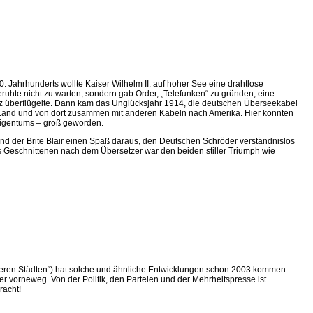
. Jahrhunderts wollte Kaiser Wilhelm II. auf hoher See eine drahtlose
eruhte nicht zu warten, sondern gab Order, „Telefunken“ zu gründen, eine
nz überflügelte. Dann kam das Unglücksjahr 1914, die deutschen Überseekabel
 Land und von dort zusammen mit anderen Kabeln nach Amerika. Hier konnten
 Eigentums – groß geworden.
und der Brite Blair einen Spaß daraus, den Deutschen Schröder verständnislos
 Geschnittenen nach dem Übersetzer war den beiden stiller Triumph wie
unseren Städten“) hat solche und ähnliche Entwicklungen schon 2003 kommen
vorneweg. Von der Politik, den Parteien und der Mehrheitspresse ist
racht!