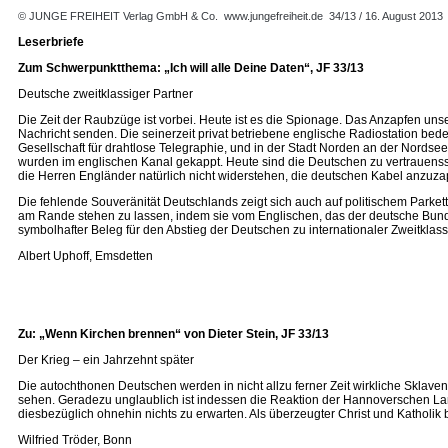
© JUNGE FREIHEIT Verlag GmbH & Co.
www.jungefreiheit.de
34/13 / 16. August 2013
Leserbriefe
Zum Schwerpunktthema: „Ich will alle Deine Daten“, JF 33/13
Deutsche zweitklassiger Partner
Die Zeit der Raubzüge ist vorbei. Heute ist es die Spionage. Das Anzapfen uns
Nachricht senden. Die seinerzeit privat betriebene englische Radiostation bede
Gesellschaft für drahtlose Telegraphie, und in der Stadt Norden an der Nord
wurden im englischen Kanal gekappt. Heute sind die Deutschen zu vertrauen
die Herren Engländer natürlich nicht widerstehen, die deutschen Kabel anzuz
Die fehlende Souveränität Deutschlands zeigt sich auch auf politischem Parket
am Rande stehen zu lassen, indem sie vom Englischen, das der deutsche Bund
symbolhafter Beleg für den Abstieg der Deutschen zu internationaler Zweitklassi
Albert Uphoff, Emsdetten
Zu: „Wenn Kirchen brennen“ von Dieter Stein, JF 33/13
Der Krieg – ein Jahrzehnt später
Die autochthonen Deutschen werden in nicht allzu ferner Zeit wirkliche Sklav
sehen. Geradezu unglaublich ist indessen die Reaktion der Hannoverschen Lan
diesbezüglich ohnehin nichts zu erwarten. Als überzeugter Christ und Katholik b
Wilfried Tröder, Bonn