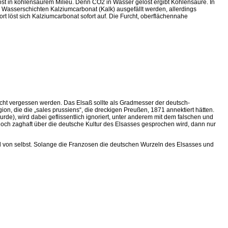
st in kohlensaurem Milieu. Denn CO2 in Wasser gelöst ergibt Kohlensäure. In
 Wasserschichten Kalziumcarbonat (Kalk) ausgefällt werden, allerdings
ort löst sich Kalziumcarbonat sofort auf. Die Furcht, oberflächennahe
icht vergessen werden. Das Elsaß sollte als Gradmesser der deutsch-
on, die die „sales prussiens“, die dreckigen Preußen, 1871 annektiert hätten.
urde), wird dabei geflissentlich ignoriert, unter anderem mit dem falschen und
ch zaghaft über die deutsche Kultur des Elsasses gesprochen wird, dann nur
ld von selbst. Solange die Franzosen die deutschen Wurzeln des Elsasses und