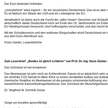
Der Euro bedeutet Unfrieden
„Umzukehren“ wäre logisch – für ein souveränes Deutschland. Das ist es aber
Es ist faktisch ein Sklave der USA und ein Leibeigener der EU.
Verständlich ist daher auch die Furcht der „alten Hasen“ Genscher und Schäub
wirtschaftlich starke Deutschland noch am Ende des 19. Jahrhunderts zur Ent
EU-Niedrigzinssatz berauscht, sind hoffnungslos verschuldet, und das macht die
Mit der Schuldenunion und den endlosen Bürgschaften droht Deutschland ein ne
aus dem Euro-Abenteuer aus.
Franz Harder, Leopoldshöhe
Zum Leserbrief: „Beides ist gleich schlimm“ von Prof. Dr.-Ing. Hans-Günter 
Das Schicksal ist viel komplexer
Das Meerwasser ist sehr reich an Kohlendioxid. Darum ist es tatsächlich sehr 
ein erhöhter CO2-Gehalt im Meer führe zu einem verstärkten Aufbau von Kalkste
chemische Reaktion im Meerwasser ist die paradox scheinende Auflösung von (fa
wasserlösliche Kalziumhydrogenkarbonat. Das Schicksal der Muschelgehäuse ab
Dr. Siegfried W. Schmidt, Asslar
Sorge um Korallen gerechtfertigt