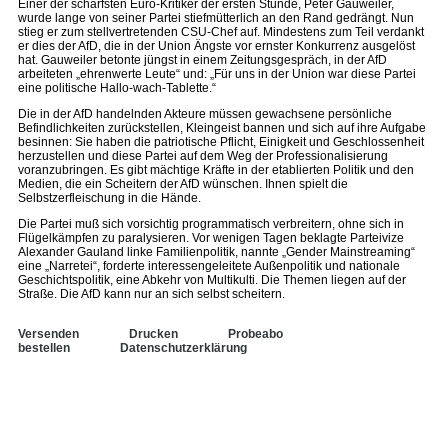
Einer der schärfsten Euro-Kritiker der ersten Stunde, Peter Gauweiler,
wurde lange von seiner Partei stiefmütterlich an den Rand gedrängt. Nun
stieg er zum stellvertretenden CSU-Chef auf. Mindestens zum Teil verdankt
er dies der AfD, die in der Union Ängste vor ernster Konkurrenz ausgelöst
hat. Gauweiler betonte jüngst in einem Zeitungsgespräch, in der AfD
arbeiteten „ehrenwerte Leute“ und: „Für uns in der Union war diese Partei
eine politische Hallo-wach-Tablette.“
Die in der AfD handelnden Akteure müssen gewachsene persönliche
Befindlichkeiten zurückstellen, Kleingeist bannen und sich auf ihre Aufgabe
besinnen: Sie haben die patriotische Pflicht, Einigkeit und Geschlossenheit
herzustellen und diese Partei auf dem Weg der Professionalisierung
voranzubringen. Es gibt mächtige Kräfte in der etablierten Politik und den
Medien, die ein Scheitern der AfD wünschen. Ihnen spielt die
Selbstzerfleischung in die Hände.
Die Partei muß sich vorsichtig programmatisch verbreitern, ohne sich in
Flügelkämpfen zu paralysieren. Vor wenigen Tagen beklagte Parteivize
Alexander Gauland linke Familienpolitik, nannte „Gender Mainstreaming“
eine „Narretei“, forderte interessengeleitete Außenpolitik und nationale
Geschichtspolitik, eine Abkehr von Multikulti. Die Themen liegen auf der
Straße. Die AfD kann nur an sich selbst scheitern.
Versenden
Drucken
Probeabo
bestellen
Datenschutzerklärung