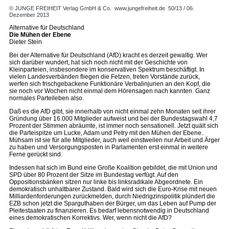
© JUNGE FREIHEIT Verlag GmbH & Co.
www.jungefreiheit.de
50/13 / 06.
Dezember 2013
Alternative für Deutschland
Die Mühen der Ebene
Dieter Stein
Bei der Alternative für Deutschland (AfD) kracht es derzeit gewaltig. Wer
sich darüber wundert, hat sich noch nicht mit der Geschichte von
Kleinparteien, insbesondere im konservativen Spektrum beschäftigt. In
vielen Landesverbänden fliegen die Fetzen, treten Vorstände zurück,
werfen sich frischgebackene Funktionäre Verbalinjurien an den Kopf, die
sie noch vor Wochen nicht einmal dem Hörensagen nach kannten. Ganz
normales Parteileben also.
Daß es die AfD gibt, sie innerhalb von nicht einmal zehn Monaten seit ihrer
Gründung über 16.000 Mitglieder aufweist und bei der Bundestagswahl 4,7
Prozent der Stimmen abräumte, ist immer noch sensationell. Jetzt quält sich
die Parteispitze um Lucke, Adam und Petry mit den Mühen der Ebene.
Mühsam ist sie für alle Mitglieder, auch weil einstweilen nur Arbeit und Ärger
zu haben und Versorgungsposten in Parlamenten erst einmal in weitere
Ferne gerückt sind.
Indessen hat sich im Bund eine Große Koalition gebildet, die mit Union und
SPD über 80 Prozent der Sitze im Bundestag verfügt. Auf den
Oppositionsbänken sitzen nur linke bis linksradikale Abgeordnete. Ein
demokratisch unhaltbarer Zustand. Bald wird sich die Euro-Krise mit neuen
Milliardenforderungen zurückmelden, durch Niedrigzinspolitik plündert die
EZB schon jetzt die Sparguthaben der Bürger, um das Leben auf Pump der
Pleitestaaten zu finanzieren. Es bedarf lebensnotwendig in Deutschland
eines demokratischen Korrektivs. Wer, wenn nicht die AfD?