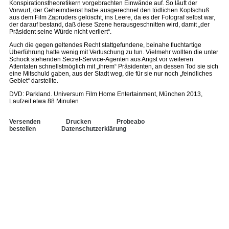
Konspirationstheoretikern vorgebrachten Einwände auf. So läuft der
Vorwurf, der Geheimdienst habe ausgerechnet den tödlichen Kopfschuß
aus dem Film Zapruders gelöscht, ins Leere, da es der Fotograf selbst war,
der darauf bestand, daß diese Szene herausgeschnitten wird, damit „der
Präsident seine Würde nicht verliert“.
Auch die gegen geltendes Recht stattgefundene, beinahe fluchtartige
Überführung hatte wenig mit Vertuschung zu tun. Vielmehr wollten die unter
Schock stehenden Secret-Service-Agenten aus Angst vor weiteren
Attentaten schnellstmöglich mit „ihrem“ Präsidenten, an dessen Tod sie sich
eine Mitschuld gaben, aus der Stadt weg, die für sie nur noch „feindliches
Gebiet“ darstellte.
DVD: Parkland. Universum Film Home Entertainment, München 2013,
Laufzeit etwa 88 Minuten
Versenden
Drucken
Probeabo
bestellen
Datenschutzerklärung