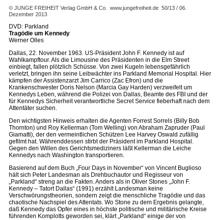
© JUNGE FREIHEIT Verlag GmbH & Co.
www.jungefreiheit.de
50/13 / 06.
Dezember 2013
DVD: Parkland
Tragödie um Kennedy
Werner Olles
Dallas, 22. November 1963. US-Präsident John F. Kennedy ist auf
Wahlkampftour. Als die Limousine des Präsidenten in die Elm Street
einbiegt, fallen plötzlich Schüsse. Von zwei Kugeln lebensgefährlich
verletzt, bringen ihn seine Leibwächter ins Parkland Memorial Hospital. Hier
kämpfen der Assistenzarzt Jim Carrico (Zac Efron) und die
Krankenschwester Doris Nelson (Marcia Gay Harden) verzweifelt um
Kennedys Leben, während die Polizei von Dallas, Beamte des FBI und der
für Kennedys Sicherheit verantwortliche Secret Service fieberhaft nach dem
Attentäter suchen.
Den wichtigsten Hinweis erhalten die Agenten Forrest Sorrels (Billy Bob
Thornton) und Roy Kellerman (Tom Welling) von Abraham Zapruder (Paul
Giamatti), der den vermeintlichen Schützen Lee Harvey Oswald zufällig
gefilmt hat. Währenddessen stirbt der Präsident im Parkland Hospital.
Gegen den Willen des Gerichtsmediziners läßt Kellerman die Leiche
Kennedys nach Washington transportieren.
Basierend auf dem Buch „Four Days in November“ von Vincent Buglioso
hält sich Peter Landesman als Drehbuchautor und Regisseur von
„Parkland“ streng an die Fakten. Anders als in Oliver Stones „John F.
Kennedy – Tatort Dallas“ (1991) erzählt Landesman keine
Verschwörungstheorien, sondern zeigt die menschliche Tragödie und das
chaotische Nachspiel des Attentats. Wo Stone zu dem Ergebnis gelangte,
daß Kennedy das Opfer eines in höchste politische und militärische Kreise
führenden Komplotts geworden sei, klärt „Parkland“ einige der von