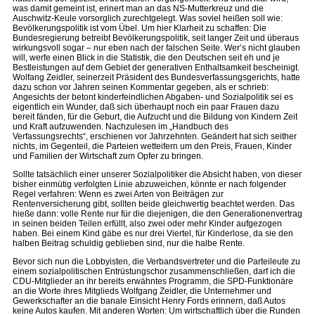
was damit gemeint ist, erinert man an das NS-Mutterkreuz und die
Auschwitz-Keule vorsorglich zurechtgelegt. Was soviel heißen soll wie:
Bevölkerungspolitik ist vom Übel. Um hier Klarheit zu schaffen: Die
Bundesregierung betreibt Bevölkerungspolitik, seit langer Zeit und überaus
wirkungsvoll sogar – nur eben nach der falschen Seite. Wer’s nicht glauben
will, werfe einen Blick in die Statistik, die den Deutschen seit eh und je
Bestleistungen auf dem Gebiet der generativen Enthaltsamkeit bescheinigt.
Wolfang Zeidler, seinerzeit Präsident des Bundesverfassungsgerichts, hatte
dazu schon vor Jahren seinen Kommentar gegeben, als er schrieb:
Angesichts der betont kinderfeindlichen Abgaben- und Sozialpolitik sei es
eigentlich ein Wunder, daß sich überhaupt noch ein paar Frauen dazu
bereit fänden, für die Geburt, die Aufzucht und die Bildung von Kindern Zeit
und Kraft aufzuwenden. Nachzulesen im „Handbuch des
Verfassungsrechts“, erschienen vor Jahrzehnten. Geändert hat sich seither
nichts, im Gegenteil, die Parteien wetteifern um den Preis, Frauen, Kinder
und Familien der Wirtschaft zum Opfer zu bringen.
Sollte tatsächlich einer unserer Sozialpolitiker die Absicht haben, von dieser
bisher einmütig verfolgten Linie abzuweichen, könnte er nach folgender
Regel verfahren: Wenn es zwei Arten von Beiträgen zur
Rentenversicherung gibt, sollten beide gleichwertig beachtet werden. Das
hieße dann: volle Rente nur für die diejenigen, die den Generationenvertrag
in seinen beiden Teilen erfüllt, also zwei oder mehr Kinder aufgezogen
haben. Bei einem Kind gäbe es nur drei Viertel, für Kinderlose, da sie den
halben Beitrag schuldig geblieben sind, nur die halbe Rente.
Bevor sich nun die Lobbyisten, die Verbandsvertreter und die Parteileute zu
einem sozialpolitischen Entrüstungschor zusammenschließen, darf ich die
CDU-Mitglieder an ihr bereits erwähntes Programm, die SPD-Funktionäre
an die Worte ihres Mitglieds Wolfgang Zeidler, die Unternehmer und
Gewerkschafter an die banale Einsicht Henry Fords erinnern, daß Autos
keine Autos kaufen. Mit anderen Worten: Um wirtschaftlich über die Runden