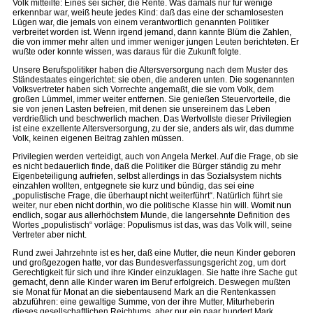
Volk mitteilte: Eines sei sicher, die Rente. Was damals nur für wenige
erkennbar war, weiß heute jedes Kind: daß das eine der schamlosesten
Lügen war, die jemals von einem verantwortlich genannten Politiker
verbreitet worden ist. Wenn irgend jemand, dann kannte Blüm die Zahlen,
die von immer mehr alten und immer weniger jungen Leuten berichteten. Er
wußte oder konnte wissen, was daraus für die Zukunft folgte.
Unsere Berufspolitiker haben die Altersversorgung nach dem Muster des
Ständestaates eingerichtet: sie oben, die anderen unten. Die sogenannten
Volksvertreter haben sich Vorrechte angemaßt, die sie vom Volk, dem
großen Lümmel, immer weiter entfernen. Sie genießen Steuervorteile, die
sie von jenen Lasten befreien, mit denen sie unsereinem das Leben
verdrießlich und beschwerlich machen. Das Wertvollste dieser Privilegien
ist eine exzellente Altersversorgung, zu der sie, anders als wir, das dumme
Volk, keinen eigenen Beitrag zahlen müssen.
Privilegien werden verteidigt, auch von Angela Merkel. Auf die Frage, ob sie
es nicht bedauerlich finde, daß die Politiker die Bürger ständig zu mehr
Eigenbeteiligung aufriefen, selbst allerdings in das Sozialsystem nichts
einzahlen wollten, entgegnete sie kurz und bündig, das sei eine
„populistische Frage, die überhaupt nicht weiterführt“. Natürlich führt sie
weiter, nur eben nicht dorthin, wo die politische Klasse hin will. Womit nun
endlich, sogar aus allerhöchstem Munde, die langersehnte Definition des
Wortes „populistisch“ vorläge: Populismus ist das, was das Volk will, seine
Vertreter aber nicht.
Rund zwei Jahrzehnte ist es her, daß eine Mutter, die neun Kinder geboren
und großgezogen hatte, vor das Bundesverfassungsgericht zog, um dort
Gerechtigkeit für sich und ihre Kinder einzuklagen. Sie hatte ihre Sache gut
gemacht, denn alle Kinder waren im Beruf erfolgreich. Deswegen mußten
sie Monat für Monat an die siebentausend Mark an die Rentenkassen
abzuführen: eine gewaltige Summe, von der ihre Mutter, Miturheberin
dieses gesellschaftlichen Reichtums, aber nur ein paar hundert Mark