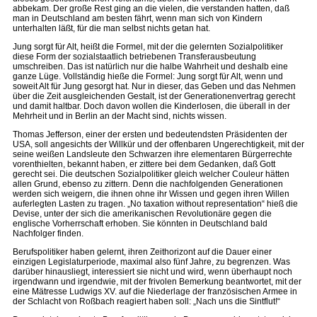
abbekam. Der große Rest ging an die vielen, die verstanden hatten, daß
man in Deutschland am besten fährt, wenn man sich von Kindern
unterhalten läßt, für die man selbst nichts getan hat.
Jung sorgt für Alt, heißt die Formel, mit der die gelernten Sozialpolitiker
diese Form der sozialstaatlich betriebenen Transferausbeutung
umschreiben. Das ist natürlich nur die halbe Wahrheit und deshalb eine
ganze Lüge. Vollständig hieße die Formel: Jung sorgt für Alt, wenn und
soweit Alt für Jung gesorgt hat. Nur in dieser, das Geben und das Nehmen
über die Zeit ausgleichenden Gestalt, ist der Generationenvertrag gerecht
und damit haltbar. Doch davon wollen die Kinderlosen, die überall in der
Mehrheit und in Berlin an der Macht sind, nichts wissen.
Thomas Jefferson, einer der ersten und bedeutendsten Präsidenten der
USA, soll angesichts der Willkür und der offenbaren Ungerechtigkeit, mit der
seine weißen Landsleute den Schwarzen ihre elementaren Bürgerrechte
vorenthielten, bekannt haben, er zittere bei dem Gedanken, daß Gott
gerecht sei. Die deutschen Sozialpolitiker gleich welcher Couleur hätten
allen Grund, ebenso zu zittern. Denn die nachfolgenden Generationen
werden sich weigern, die ihnen ohne ihr Wissen und gegen ihren Willen
auferlegten Lasten zu tragen. „No taxation without representation“ hieß die
Devise, unter der sich die amerikanischen Revolutionäre gegen die
englische Vorherrschaft erhoben. Sie könnten in Deutschland bald
Nachfolger finden.
Berufspolitiker haben gelernt, ihren Zeithorizont auf die Dauer einer
einzigen Legislaturperiode, maximal also fünf Jahre, zu begrenzen. Was
darüber hinausliegt, interessiert sie nicht und wird, wenn überhaupt noch
irgendwann und irgendwie, mit der frivolen Bemerkung beantwortet, mit der
eine Mätresse Ludwigs XV. auf die Niederlage der französischen Armee in
der Schlacht von Roßbach reagiert haben soll: „Nach uns die Sintflut!“