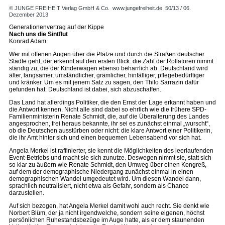
© JUNGE FREIHEIT Verlag GmbH & Co.
www.jungefreiheit.de
50/13 / 06.
Dezember 2013
Generationenvertrag auf der Kippe
Nach uns die Sintflut
Konrad Adam
Wer mit offenen Augen über die Plätze und durch die Straßen deutscher
Städte geht, der erkennt auf den ersten Blick: die Zahl der Rollatoren nimmt
ständig zu, die der Kinderwagen ebenso beharrlich ab. Deutschland wird
älter, langsamer, umständlicher, grämlicher, hinfälliger, pflegebedürftiger
und kränker. Um es mit jenem Satz zu sagen, den Thilo Sarrazin dafür
gefunden hat: Deutschland ist dabei, sich abzuschaffen.
Das Land hat allerdings Politiker, die den Ernst der Lage erkannt haben und
die Antwort kennen. Nicht alle sind dabei so ehrlich wie die frühere SPD-
Familienministerin Renate Schmidt, die, auf die Überalterung des Landes
angesprochen, frei heraus bekannte, ihr sei es zunächst einmal „wurscht“,
ob die Deutschen ausstürben oder nicht: die klare Antwort einer Politikerin,
die ihr Amt hinter sich und einen bequemen Lebensabend vor sich hat.
Angela Merkel ist raffinierter, sie kennt die Möglichkeiten des leerlaufenden
Event-Betriebs und macht sie sich zunutze. Deswegen nimmt sie, statt sich
so klar zu äußern wie Renate Schmidt, den Umweg über einen Kongreß,
auf dem der demographische Niedergang zunächst einmal in einen
demographischen Wandel umgedeutet wird. Um diesen Wandel dann,
sprachlich neutralisiert, nicht etwa als Gefahr, sondern als Chance
darzustellen.
Auf sich bezogen, hat Angela Merkel damit wohl auch recht. Sie denkt wie
Norbert Blüm, der ja nicht irgendwelche, sondern seine eigenen, höchst
persönlichen Ruhestandsbezüge im Auge hatte, als er dem staunenden