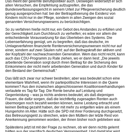
Das meint der gelernte Berufspolitiker auch. Deswegen widersetzt er sich
allen Versuchen, die Empfehlung aufzugreifen, die das
Bundesverfassungsgericht in seinem Urteil zur Pflegeversicherung deutlich
genug ausgesprochen hat: bei der Beitragsfixierung die Existenz von
Kindern nicht nur in der Pflege, sondern in allen Zweigen des sozial
genannten Versicherungswesens zu berücksichtigen.
So zu verfahren hieße nicht nur, ein Gebot des Anstandes zu erfüllen und
der Gerechtigkeit zum Durchbruch zu verhelfen; es wäre vor allem die
entscheidende Voraussetzung für das Überleben des Systems. Die
Lebenserfahrung genügt, um zu begreifen, daß das deutsche, im
Umlageverfahren finanzierte Rentenversicherungsunwesen nicht nur auf
einer, sondern auf zwei Säulen ruht: auf der Beitragskraft der aktiven und
der Kopfzahl der nachwachsenden Generation. Wem das nicht reicht, kann
auch das CDU-Programm zu Rate ziehen, wo er dann liest: „Die jeweils
arbeitende Generation sorgt durch ihren Beitrag für die Sicherung des
Einkommens der nicht mehr arbeitenden Generation und durch Kinder für
den Bestand der Gemeinschaft.“
Das läßt sich zwar nur schwer bestreiten; aber was bedeutet schon eine
elementare Wahrheit, wenn ihr parteipolitische Interessen in die Quere
kommen? Aus den inzwischen abgeschlossenen Koalitionsverhandlungen
verlautete es Tag für Tag: Die Rente beruhe auf Leistung und
Gegenleistung – was ja nichts anderes bedeutet, als daß diejenigen
Frauen, die dafür sorgen, daß die leichtfertig zugesagten Renten auch
übermorgen noch bezahlt werden können, keine Leistung erbracht und
keinen Beitrag gezahlt haben, der mit mehr zu entgelten wäre als einem
Hungerlohn im Alter. Hätte sich die SPD mit ihrer Forderung durchgesetzt,
das Betreuungsgeld zu streichen, wäre den Müttern der letzte Rest von
Anerkennung genommen worden, der ihnen bisher noch geblieben war.
Spätestens jetzt ist mit der Frage zu rechnen, ob wir denn nichts gelernt
hätten aus der spezifisch deutschen Vergangenheit. Und damit klar wird,