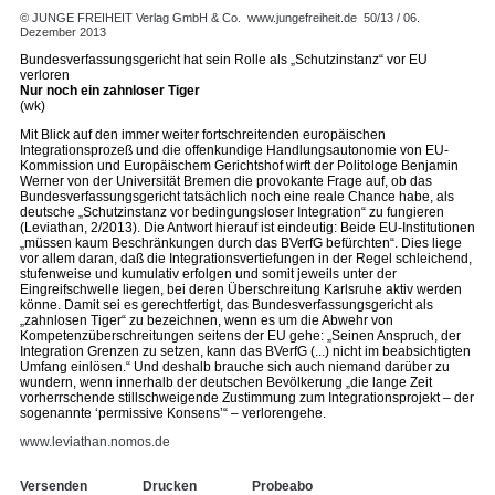
© JUNGE FREIHEIT Verlag GmbH & Co.
www.jungefreiheit.de
50/13 / 06.
Dezember 2013
Bundesverfassungsgericht hat sein Rolle als „Schutzinstanz“ vor EU
verloren
Nur noch ein zahnloser Tiger
(wk)
Mit Blick auf den immer weiter fortschreitenden europäischen
Integrationsprozeß und die offenkundige Handlungsautonomie von EU-
Kommission und Europäischem Gerichtshof wirft der Politologe Benjamin
Werner von der Universität Bremen die provokante Frage auf, ob das
Bundesverfassungsgericht tatsächlich noch eine reale Chance habe, als
deutsche „Schutzinstanz vor bedingungsloser Integration“ zu fungieren
(Leviathan, 2/2013). Die Antwort hierauf ist eindeutig: Beide EU-Institutionen
„müssen kaum Beschränkungen durch das BVerfG befürchten“. Dies liege
vor allem daran, daß die Integrationsvertiefungen in der Regel schleichend,
stufenweise und kumulativ erfolgen und somit jeweils unter der
Eingreifschwelle liegen, bei deren Überschreitung Karlsruhe aktiv werden
könne. Damit sei es gerechtfertigt, das Bundesverfassungsgericht als
„zahnlosen Tiger“ zu bezeichnen, wenn es um die Abwehr von
Kompetenzüberschreitungen seitens der EU gehe: „Seinen Anspruch, der
Integration Grenzen zu setzen, kann das BVerfG (...) nicht im beabsichtigten
Umfang einlösen.“ Und deshalb brauche sich auch niemand darüber zu
wundern, wenn innerhalb der deutschen Bevölkerung „die lange Zeit
vorherrschende stillschweigende Zustimmung zum Integrationsprojekt – der
sogenannte ‘permissive Konsens’“ – verlorengehe.
www.leviathan.nomos.de
Versenden
Drucken
Probeabo