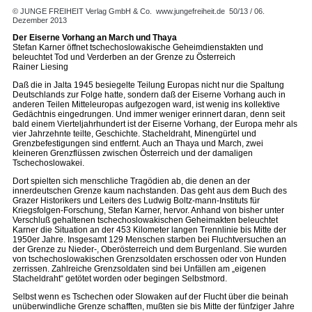
© JUNGE FREIHEIT Verlag GmbH & Co.
www.jungefreiheit.de
50/13 / 06.
Dezember 2013
Der Eiserne Vorhang an March und Thaya
Stefan Karner öffnet tschechoslowakische Geheimdienstakten und
beleuchtet Tod und Verderben an der Grenze zu Österreich
Rainer Liesing
Daß die in Jalta 1945 besiegelte Teilung Europas nicht nur die Spaltung
Deutschlands zur Folge hatte, sondern daß der Eiserne Vorhang auch in
anderen Teilen Mitteleuropas aufgezogen ward, ist wenig ins kollektive
Gedächtnis eingedrungen. Und immer weniger erinnert daran, denn seit
bald einem Vierteljahrhundert ist der Eiserne Vorhang, der Europa mehr als
vier Jahrzehnte teilte, Geschichte. Stacheldraht, Minengürtel und
Grenzbefestigungen sind entfernt. Auch an Thaya und March, zwei
kleineren Grenzflüssen zwischen Österreich und der damaligen
Tschechoslowakei.
Dort spielten sich menschliche Tragödien ab, die denen an der
innerdeutschen Grenze kaum nachstanden. Das geht aus dem Buch des
Grazer Historikers und Leiters des Ludwig Boltz-mann-Instituts für
Kriegsfolgen-Forschung, Stefan Karner, hervor. Anhand von bisher unter
Verschluß gehaltenen tschechoslowakischen Geheimakten beleuchtet
Karner die Situation an der 453 Kilometer langen Trennlinie bis Mitte der
1950er Jahre. Insgesamt 129 Menschen starben bei Fluchtversuchen an
der Grenze zu Nieder-, Oberösterreich und dem Burgenland. Sie wurden
von tschechoslowakischen Grenzsoldaten erschossen oder von Hunden
zerrissen. Zahlreiche Grenzsoldaten sind bei Unfällen am „eigenen
Stacheldraht“ getötet worden oder begingen Selbstmord.
Selbst wenn es Tschechen oder Slowaken auf der Flucht über die beinah
unüberwindliche Grenze schafften, mußten sie bis Mitte der fünfziger Jahre