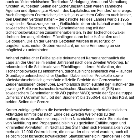
auch auf österreichischem Territorium Verfolgung, Verrat und Verhaftung
fürchten. Auf beiden Seiten der Sicherungsanlagen waren zahlreiche
Agenten und Spione „zur Abwehr des kapitalistischen Feindes“ unterwegs.
Auch übergaben Österreicher, die sich, aus welchen Gründen auch immer,
den Diensten verdingt hatten – der östliche Teil des Landes war bis 1955
sowjetische Besatzungszone –, Geflüchtete, derer sie habhaft wurden, den
sowjetischen Besatzern, deren Geheimdienste eng mit den
tschechoslowakischen zusammenarbeiteten. In der Tschechoslowakei
drohten den ausgelieferten Flüchtlingen dann hohe Haftstrafen und
Geldbußen. Die an der Grenze Getöteten wurden in ausdrücklich
ungekennzeichneten Gruben verscharrt, um eine Erinnerung an sie
möglichst zu unterbinden.
Anhand zahlreicher Fallbeispiele dokumentiert Karner anschaulich die
Lage an der Grenze im ersten Jahrzehnt nach dem Zweiten Weltkrieg. Er
rekonstruiert die Schicksale von Flüchtlingen – deren Motivation, der
Tschechoslowakei zu entkommen, durchaus nicht einheitlich war –, auf der
Grundlage unterschiedlicher Quellen. Dabei stellt er Protokolle sowie
höchstwahrscheinlich geschönte offizielle Berichte der Grenzwachen
Zeugenaussagen gegenüber. Exemplarisch durchleuchtet der Historiker die
jeweilige Rolle von tschechoslowakischer Staatssicherheit (ŠtB) und
sowjetischem Geheimdienst NKWD (später MWD) sowie der Spezialtruppe
„Smersch“ (Akronym für „Tod den Spionen“) bis 1953/54, dann des KGB, auf
beiden Seiten der Grenze.
Karner zufolge gehörten die tschechoslowakischen geheimdienstlichen
Aktivitäten unmittelbar nach Ende des Zweiten Weltkriegs zu den
umfangreichsten aller osteuropäischen Nachrichtendienste. Sie reichten
von Aufklärung und Propaganda bis hin zu gezielten Entführungen und
kriminellen Aktivitäten. Im Nachlaß des ŠtB finden sich Personalakten von
mehr als 12.000 Österreichern, die entweder observiert wurden, auch oft
selbst mit der tschechoslowakischen Staatssicherheit in irgendeiner Form