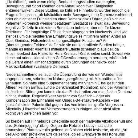
„Lichtblicke“, auch wenn einige Beobachtungsstudien nahelegten,
Bewegung und Sport könnten dem Abbau kognitiver Fähigkeiten
entgegenwirken. Diese Studien, so kritisiert Hinneburg, würden jedoch die
Frage offenlassen, „ob tatsächlich mehr Bewegung eine Demenz verhindert
oder ob nicht eher Frühstadien einer Demenz dazu führen, daß sich die
Patienten körperlich weniger betätigen“. Bestätigt sei zwar, daß Bewegung
kognitive Defizite in einzelnen Bereichen behebe, aber nur für kürzere
Zeiträume. Für langfristige Effekte fehle hingegen der Nachweis. Und wie
steht es um die mediterrane Ernährungsweise mit ihrem hohen Anteil an
Obst, Gemüse, Hülsenfrüchten, ungesättigten Fettsäuren? An
„überzeugender Evidenz“ dafür, wie sie nur kontrollierte Studien bringe,
mangle es leider. Allenfalls mittelbare Effekte scheinen plausibel, da
Mittelmeerkost das Risiko für Herz-Kreislauf-Krankheiten senkt. Soweit wie
diese auf arteriosklerotischen Gefäßveränderungen beruhen, erhöht sich
die Gefahr einer Hirnschädigung durch Störungen der Mikro- oder
Makrozirkulation (vaskuläre Demenz).
Niederschmetternd sei auch die Überprüfung der wie ein Wundermittel
angepriesenen, sehr teuren Nahrungsergänzung mit Mikronährstoffen
verlaufen. So hatte eine Supplementierung mit Vitamin E bei gesunden
Älteren keinen Einfluß auf die Denkfähigkeit (Kognition), und bei Patienten
mit leichten Störungen konnte sie das Fortschreiten zur manifesten Demenz
nicht aufhalten. Regelmäßiger Verzehr von Seefisch – oder als
Kompensation die Einnahme von Omega-3-Fettsäure-Kapseln – sei
gleichfalls kein Patentmittel gegen das Versinken ins große Vergessen.
Allenfalls „Hinweise“ auf Verbesserungen in einigen, aber nicht allen
kognitiven Bereichen lägen vor.
So bleiben auf Hinneburgs Checkliste noch der maßvolle Alkoholgenuß und
das „Gehirnjogging“ übrig. Gegen die Rotwein-Lobby macht die
promovierte Pharmazeutin geltend, daß bisher nicht feststehe, ob die „Art
des Alkohols“ protektive Effekte zeitige, ob es Grenzwerte des Konsums