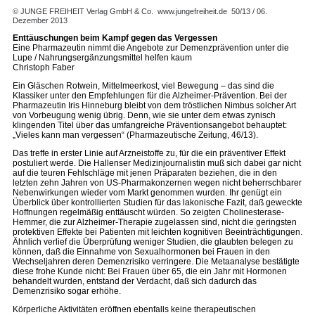
© JUNGE FREIHEIT Verlag GmbH & Co.
www.jungefreiheit.de
50/13 / 06.
Dezember 2013
Enttäuschungen beim Kampf gegen das Vergessen
Eine Pharmazeutin nimmt die Angebote zur Demenzprävention unter die
Lupe / Nahrungsergänzungsmittel helfen kaum
Christoph Faber
Ein Gläschen Rotwein, Mittelmeerkost, viel Bewegung – das sind die
Klassiker unter den Empfehlungen für die Alzheimer-Prävention. Bei der
Pharmazeutin Iris Hinneburg bleibt von dem tröstlichen Nimbus solcher Art
von Vorbeugung wenig übrig. Denn, wie sie unter dem etwas zynisch
klingenden Titel über das umfangreiche Präventionsangebot behauptet:
„Vieles kann man vergessen“ (Pharmazeutische Zeitung, 46/13).
Das treffe in erster Linie auf Arzneistoffe zu, für die ein präventiver Effekt
postuliert werde. Die Hallenser Medizinjournalistin muß sich dabei gar nicht
auf die teuren Fehlschläge mit jenen Präparaten beziehen, die in den
letzten zehn Jahren von US-Pharmakonzernen wegen nicht beherrschbarer
Nebenwirkungen wieder vom Markt genommen wurden. Ihr genügt ein
Überblick über kontrollierten Studien für das lakonische Fazit, daß geweckte
Hoffnungen regelmäßig enttäuscht würden. So zeigten Cholinesterase-
Hemmer, die zur Alzheimer-Therapie zugelassen sind, nicht die geringsten
protektiven Effekte bei Patienten mit leichten kognitiven Beeinträchtigungen.
Ähnlich verlief die Überprüfung weniger Studien, die glaubten belegen zu
können, daß die Einnahme von Sexualhormonen bei Frauen in den
Wechseljahren deren Demenzrisiko verringere. Die Metaanalyse bestätigte
diese frohe Kunde nicht: Bei Frauen über 65, die ein Jahr mit Hormonen
behandelt wurden, entstand der Verdacht, daß sich dadurch das
Demenzrisiko sogar erhöhe.
Körperliche Aktivitäten eröffnen ebenfalls keine therapeutischen