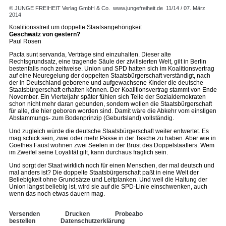
© JUNGE FREIHEIT Verlag GmbH & Co.
www.jungefreiheit.de
11/14 / 07. März
2014
Koalitionsstreit um doppelte Staatsangehörigkeit
Geschwätz von gestern?
Paul Rosen
Pacta sunt servanda, Verträge sind einzuhalten. Dieser alte
Rechtsgrundsatz, eine tragende Säule der zivilisierten Welt, gilt in Berlin
bestenfalls noch zeitweise. Union und SPD hatten sich im Koalitionsvertrag
auf eine Neuregelung der doppelten Staatsbürgerschaft verständigt, nach
der in Deutschland geborene und aufgewachsene Kinder die deutsche
Staatsbürgerschaft erhalten können. Der Koalitionsvertrag stammt von Ende
November. Ein Vierteljahr später fühlen sich Teile der Sozialdemokraten
schon nicht mehr daran gebunden, sondern wollen die Staatsbürgerschaft
für alle, die hier geboren worden sind. Damit wäre die Abkehr vom einstigen
Abstammungs- zum Bodenprinzip (Geburtsland) vollständig.
Und zugleich würde die deutsche Staatsbürgerschaft weiter entwertet. Es
mag schick sein, zwei oder mehr Pässe in der Tasche zu haben. Aber wie in
Goethes Faust wohnen zwei Seelen in der Brust des Doppelstaatlers. Wem
im Zweifel seine Loyalität gilt, kann durchaus fraglich sein.
Und sorgt der Staat wirklich noch für einen Menschen, der mal deutsch und
mal anders ist? Die doppelte Staatsbürgerschaft paßt in eine Welt der
Beliebigkeit ohne Grundsätze und Leitplanken. Und weil die Haltung der
Union längst beliebig ist, wird sie auf die SPD-Linie einschwenken, auch
wenn das noch etwas dauern mag.
Versenden
Drucken
Probeabo
bestellen
Datenschutzerklärung