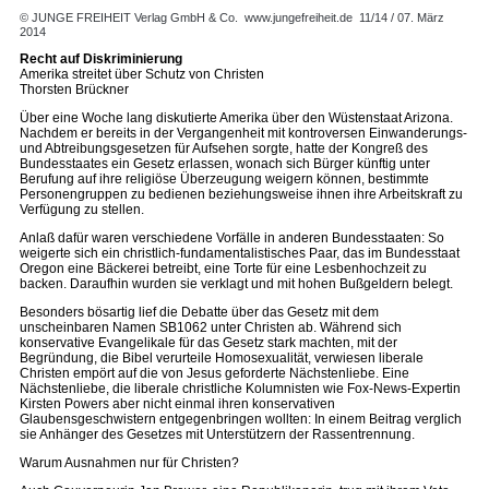
© JUNGE FREIHEIT Verlag GmbH & Co.
www.jungefreiheit.de
11/14 / 07. März
2014
Recht auf Diskriminierung
Amerika streitet über Schutz von Christen
Thorsten Brückner
Über eine Woche lang diskutierte Amerika über den Wüstenstaat Arizona.
Nachdem er bereits in der Vergangenheit mit kontroversen Einwanderungs-
und Abtreibungsgesetzen für Aufsehen sorgte, hatte der Kongreß des
Bundesstaates ein Gesetz erlassen, wonach sich Bürger künftig unter
Berufung auf ihre religiöse Überzeugung weigern können, bestimmte
Personengruppen zu bedienen beziehungsweise ihnen ihre Arbeitskraft zu
Verfügung zu stellen.
Anlaß dafür waren verschiedene Vorfälle in anderen Bundesstaaten: So
weigerte sich ein christlich-fundamentalistisches Paar, das im Bundesstaat
Oregon eine Bäckerei betreibt, eine Torte für eine Lesbenhochzeit zu
backen. Daraufhin wurden sie verklagt und mit hohen Bußgeldern belegt.
Besonders bösartig lief die Debatte über das Gesetz mit dem
unscheinbaren Namen SB1062 unter Christen ab. Während sich
konservative Evangelikale für das Gesetz stark machten, mit der
Begründung, die Bibel verurteile Homosexualität, verwiesen liberale
Christen empört auf die von Jesus geforderte Nächstenliebe. Eine
Nächstenliebe, die liberale christliche Kolumnisten wie Fox-News-Expertin
Kirsten Powers aber nicht einmal ihren konservativen
Glaubensgeschwistern entgegenbringen wollten: In einem Beitrag verglich
sie Anhänger des Gesetzes mit Unterstützern der Rassentrennung.
Warum Ausnahmen nur für Christen?