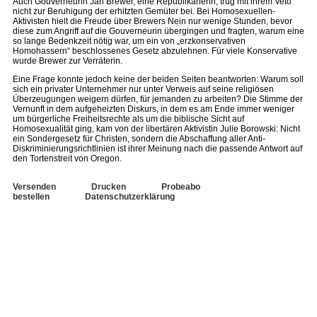
Auch Gouverneurin Jan Brewer, eine Republikanerin, trug mit ihrem Veto
nicht zur Beruhigung der erhitzten Gemüter bei. Bei Homosexuellen-
Aktivisten hielt die Freude über Brewers Nein nur wenige Stunden, bevor
diese zum Angriff auf die Gouverneurin übergingen und fragten, warum eine
so lange Bedenkzeit nötig war, um ein von „erzkonservativen
Homohassern“ beschlossenes Gesetz abzulehnen. Für viele Konservative
wurde Brewer zur Verräterin.
Eine Frage konnte jedoch keine der beiden Seiten beantworten: Warum soll
sich ein privater Unternehmer nur unter Verweis auf seine religiösen
Überzeugungen weigern dürfen, für jemanden zu arbeiten? Die Stimme der
Vernunft in dem aufgeheizten Diskurs, in dem es am Ende immer weniger
um bürgerliche Freiheitsrechte als um die biblische Sicht auf
Homosexualität ging, kam von der libertären Aktivistin Julie Borowski: Nicht
ein Sondergesetz für Christen, sondern die Abschaffung aller Anti-
Diskriminierungsrichtlinien ist ihrer Meinung nach die passende Antwort auf
den Tortenstreit von Oregon.
Versenden
Drucken
Probeabo
bestellen
Datenschutzerklärung