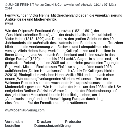
© JUNGE FREIHEIT Verlag GmbH & Co.
www.jungefreiheit.de
11/14 / 07. März
2014
Fernwirkungen Victor Hehns: Mit Griechenland gegen die Amerikanisierung
Antike Ideale und Modernekritik
(wm)
Wie der Ostpreuße Ferdinand Gregorovius (1821–1891), der
„Geschichtsschreiber Roms“, zählt der deutschbaltische Kulturhistoriker
Victor Hehn (1813–1890) aus Dorpat zu den großen Gelehrten des 19.
Jahrhunderts, die außerhalb des akademischen Betriebs standen. Trotzdem
blieb ihnen die Anerkennung von Fachwelt und Laienpublikum nicht
versagt. Allein Hehns Hauptwerk über „Kulturpflanzen und Haustiere in
ihrem Übergang aus Asien nach Griechenland und Italien sowie in das
übrige Europa“ (1870) erlebte bis 1911 acht Auflagen. In seinem erst jetzt
gedruckten Referat, gehalten 2005 auf einer Hehn gewidmeten Tagung in
Riga, weist Michael Fleck dessen Einflüsse sogar auf den nach 1918
aufblühenden „Dritten Humanismus“ nach (Archiv für Kulturgeschichte,
2/2013). Bindeglieder zwischen Hehns Antike-Bild und den nach einer
neuen „Wertordnung“ verlangenden Altertumswissenschaftlern der
Weimarer Republik seien der wachsende Kulturpessimismus und die
Modernekritik gewesen. Wie Hehn habe der Kreis um den 1936 in die USA
emigrierten Berliner Gräzisten Werner Jaeger in der Rückbesinnung auf
das griechische Menschenideal ein Heilmittel gesehen, um die
„Amerikanisierung“ und die Überwältigung Europas durch die „neu
einströmende Flut der Fremdkulturen“ einzudämmen.
www.boehlau-verlag.com
Versenden
Drucken
Probeabo
bestellen
Datenschutzerklärung