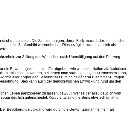
r sind sie beleibter: Die Zahl derjenigen, deren Body-mass-Index, ein üblicher
en auch im Straßenbild wahrnehmbar. Diesbezüglich kann man sich als
etzt.
 Jahrzehnte zur Stillung des Wunsches nach Übersättigung auf den Postweg
r ein Bewertungskritertum dafür abgeben, wie weit eine Nation zivilisatorisch
rodukten entschieden werden, bei denen man sowieso nie genau ermessen kann,
e Gewichte aller Körper der Gesellscha£t zum poids général zusammenzutragen
en Versöhnung: Dies kann auch der demokratischen Entwicklung rund um den
chen Leben partizipieren zu lassen, bewußt. Wer selber allzu deutlich vom
sogar deutlich unterscheidet. Korpulente sind meistens physisch unfähig,
t: Der Bevölkerungsrückgang wird durch die Gewichtszunahme mehr als