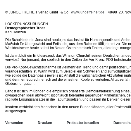
©
JUNGE FREIHEIT Verlag GmbH & Co.
www.jungefreiheit.de
48/98 20. Nov
LOCKERUNGSÜBUNGEN
Demographischer Trost
Karl Heinzen
Die Schulkinder in Jena sind heute, so das Institut für Humangenetik und Anthro
Maßstab für Übergewicht und Fettsucht, aus dem Rahmen fällt, nimmt zu. Die
Westdeutscher heute selbst im Neuen Osten heimisch fühlen, allerdings mangel
Ist damit bloß ein Erfolgsrezept, das Winston Churchill seinen Deutschen ang
verwies? Nur jemand, der seelisch in den Zeiten der Vor-Krenz-PDS beheimatet
Die Pro-Kopf-Gewichtszunahme ist vielmehr ein Trend und damit politischer Einf
vorangeschritten ist. Wann wird zum Beispiel ein Schwellenland zur vollgült
wie solide die Datenbasis jeweils ist. Anstatt die wirtschaftlichen Aktivität
und denn erneut rechnerisch auf die einzelnen Köpfe zu verteilen. Alltagser
Globus nur guttun.
Längst ist sich im übrigen die empirisch orientierte Demokratieforschung eine
olympischen Ideal abweicht, ist oft auch toleranter gegenüber Mitmenschen, de
radikale Lösungsansätze in die Tat umzusetzen, und passen ihr Denken dieser E
Insofern verbleibt den Menschen in den neuen Bundesländern, aller Protestwä
ausgewogen.
Versenden
Drucken
Probeabo bestellen
Datenschu