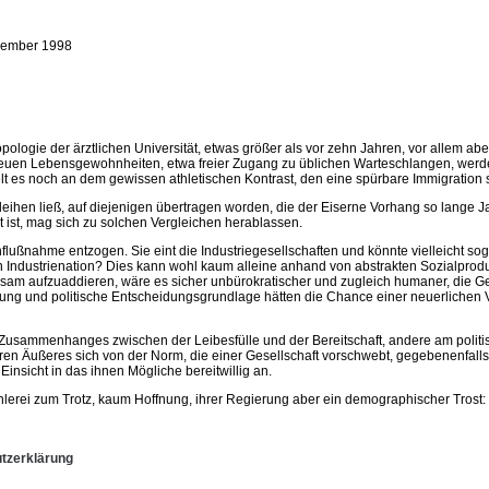
ember 1998
pologie der ärztlichen Universität, etwas größer als vor zehn Jahren, vor allem abe
 neuen Lebensgewohnheiten, etwa freier Zugang zu üblichen Warteschlangen, werd
t es noch an dem gewissen athletischen Kontrast, den eine spürbare Immigration s
edeihen ließ, auf diejenigen übertragen worden, die der Eiserne Vorhang so lange
 ist, mag sich zu solchen Vergleichen herablassen.
lußnahme entzogen. Sie eint die Industriegesellschaften und könnte vielleicht soga
igen Industrienation? Dies kann wohl kaum alleine anhand von abstrakten Sozialp
en mühsam aufzuaddieren, wäre es sicher unbürokratischer und zugleich humaner, di
fahrung und politische Entscheidungsgrundlage hätten die Chance einer neuerlich
s Zusammenhanges zwischen der Leibesfülle und der Bereitschaft, andere am politis
ren Äußeres sich von der Norm, die einer Gesellschaft vorschwebt, gegebenenfalls 
insicht in das ihnen Mögliche bereitwillig an.
hlerei zum Trotz, kaum Hoffnung, ihrer Regierung aber ein demographischer Tros
tzerklärung