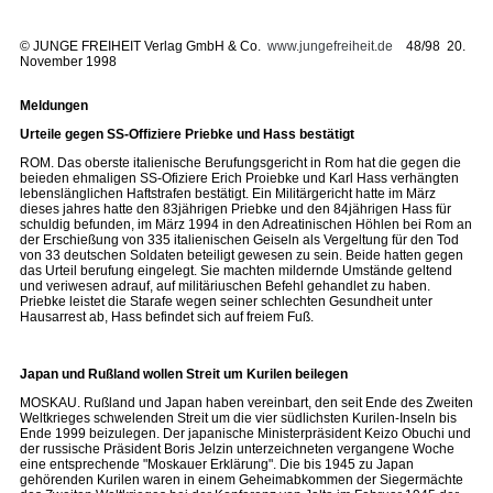
©
JUNGE FREIHEIT Verlag GmbH & Co.
www.jungefreiheit.de
48/98 20.
November 1998
Meldungen
Urteile gegen SS-Offiziere Priebke und Hass bestätigt
ROM. Das oberste italienische Berufungsgericht in Rom hat die gegen die
beieden ehmaligen SS-Ofiziere Erich Proiebke und Karl Hass verhängten
lebenslänglichen Haftstrafen bestätigt. Ein Militärgericht hatte im März
dieses jahres hatte den 83jährigen Priebke und den 84jährigen Hass für
schuldig befunden, im März 1994 in den Adreatinischen Höhlen bei Rom an
der Erschießung von 335 italienischen Geiseln als Vergeltung für den Tod
von 33 deutschen Soldaten beteiligt gewesen zu sein. Beide hatten gegen
das Urteil berufung eingelegt. Sie machten mildernde Umstände geltend
und veriwesen adrauf, auf militäriuschen Befehl gehandlet zu haben.
Priebke leistet die Starafe wegen seiner schlechten Gesundheit unter
Hausarrest ab, Hass befindet sich auf freiem Fuß.
Japan und Rußland wollen Streit um Kurilen beilegen
MOSKAU. Rußland und Japan haben vereinbart, den seit Ende des Zweiten
Weltkrieges schwelenden Streit um die vier südlichsten Kurilen-Inseln bis
Ende 1999 beizulegen. Der japanische Ministerpräsident Keizo Obuchi und
der russische Präsident Boris Jelzin unterzeichneten vergangene Woche
eine entsprechende "Moskauer Erklärung". Die bis 1945 zu Japan
gehörenden Kurilen waren in einem Geheimabkommen der Siegermächte