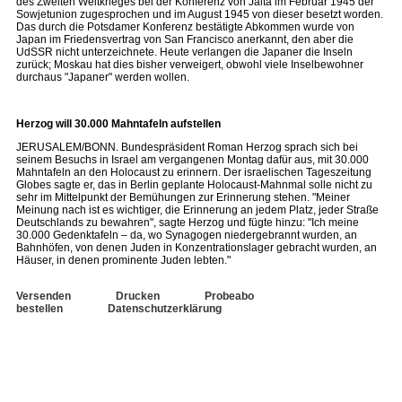
des Zweiten Weltkrieges bei der Konferenz von Jalta im Februar 1945 der
Sowjetunion zugesprochen und im August 1945 von dieser besetzt worden.
Das durch die Potsdamer Konferenz bestätigte Abkommen wurde von
Japan im Friedensvertrag von San Francisco anerkannt, den aber die
UdSSR nicht unterzeichnete. Heute verlangen die Japaner die Inseln
zurück; Moskau hat dies bisher verweigert, obwohl viele Inselbewohner
durchaus "Japaner" werden wollen.
Herzog will 30.000 Mahntafeln aufstellen
JERUSALEM/BONN. Bundespräsident Roman Herzog sprach sich bei
seinem Besuchs in Israel am vergangenen Montag dafür aus, mit 30.000
Mahntafeln an den Holocaust zu erinnern. Der israelischen Tageszeitung
Globes sagte er, das in Berlin geplante Holocaust-Mahnmal solle nicht zu
sehr im Mittelpunkt der Bemühungen zur Erinnerung stehen. "Meiner
Meinung nach ist es wichtiger, die Erinnerung an jedem Platz, jeder Straße
Deutschlands zu bewahren", sagte Herzog und fügte hinzu: "Ich meine
30.000 Gedenktafeln – da, wo Synagogen niedergebrannt wurden, an
Bahnhöfen, von denen Juden in Konzentrationslager gebracht wurden, an
Häuser, in denen prominente Juden lebten."
Versenden
Drucken
Probeabo
bestellen
Datenschutzerklärung