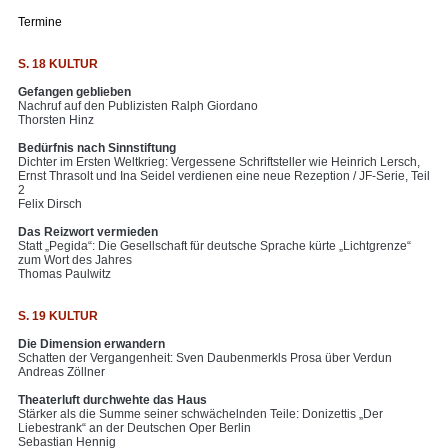
Termine
S. 18 KULTUR
Gefangen geblieben
Nachruf auf den Publizisten Ralph Giordano
Thorsten Hinz
Bedürfnis nach Sinnstiftung
Dichter im Ersten Weltkrieg: Vergessene Schriftsteller wie Heinrich Lersch,
Ernst Thrasolt und Ina Seidel verdienen eine neue Rezeption / JF-Serie, Teil
2
Felix Dirsch
Das Reizwort vermieden
Statt „Pegida“: Die Gesellschaft für deutsche Sprache kürte „Lichtgrenze“
zum Wort des Jahres
Thomas Paulwitz
S. 19 KULTUR
Die Dimension erwandern
Schatten der Vergangenheit: Sven Daubenmerkls Prosa über Verdun
Andreas Zöllner
Theaterluft durchwehte das Haus
Stärker als die Summe seiner schwächelnden Teile: Donizettis „Der
Liebestrank“ an der Deutschen Oper Berlin
Sebastian Hennig