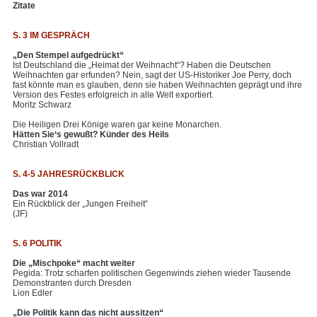
Zitate
S. 3 IM GESPRÄCH
„Den Stempel aufgedrückt“
Ist Deutschland die „Heimat der Weihnacht“? Haben die Deutschen
Weihnachten gar erfunden? Nein, sagt der US-Historiker Joe Perry, doch
fast könnte man es glauben, denn sie haben Weihnachten geprägt und ihre
Version des Festes erfolgreich in alle Welt exportiert.
Moritz Schwarz
Die Heiligen Drei Könige waren gar keine Monarchen.
Hätten Sie‘s gewußt? Künder des Heils
Christian Vollradt
S. 4-5 JAHRESRÜCKBLICK
Das war 2014
Ein Rückblick der „Jungen Freiheit“
(JF)
S. 6 POLITIK
Die „Mischpoke“ macht weiter
Pegida: Trotz scharfen politischen Gegenwinds ziehen wieder Tausende
Demonstranten durch Dresden
Lion Edler
„Die Politik kann das nicht aussitzen“