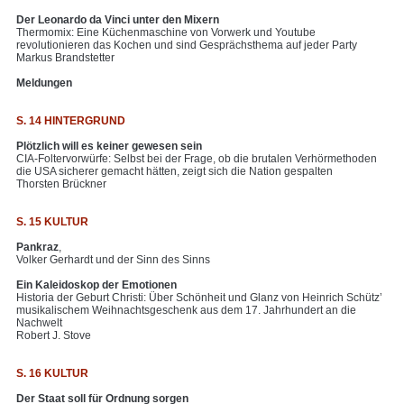
Der Leonardo da Vinci unter den Mixern
Thermomix: Eine Küchenmaschine von Vorwerk und Youtube
revolutionieren das Kochen und sind Gesprächsthema auf jeder Party
Markus Brandstetter
Meldungen
S. 14 HINTERGRUND
Plötzlich will es keiner gewesen sein
CIA-Foltervorwürfe: Selbst bei der Frage, ob die brutalen Verhörmethoden
die USA sicherer gemacht hätten, zeigt sich die Nation gespalten
Thorsten Brückner
S. 15 KULTUR
Pankraz
,
Volker Gerhardt und der Sinn des Sinns
Ein Kaleidoskop der Emotionen
Historia der Geburt Christi: Über Schönheit und Glanz von Heinrich Schütz’
musikalischem Weihnachtsgeschenk aus dem 17. Jahrhundert an die
Nachwelt
Robert J. Stove
S. 16 KULTUR
Der Staat soll für Ordnung sorgen