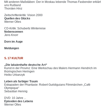
Mit anderen Maßstäben: Der in Moskau lebende Thomas Fasbender erklärt
uns Rußland
Thorsten Hinz
Zeitschriftenkritik: Vision 2000
Quellen des Glücks
Werner Olles
CD-Kritik: Schuberts Winterreise
Nebensonnen
Jens Knorr
Dorn im Auge
Meldungen
S. 17 KULTUR
„Die lakaienhafte deutsche Art“
Kunst in der Provinz: Eine Werkschau des Malers Hermann Hendrich im
thüringischen Heringen
Heiko Urbanzyk
Leben als farbiger Traum
Eskapaden der Phantasie: Robert Guédiguians Filmmärchen „Café
Olympique“
Sebastian Hennig
DVD: 10 Jahre ...
Episoden des Lebens
Werner Olles