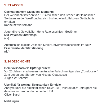
S. 23 WISSEN
Überrascht vom Glück des Moments
Der Weihnachtsfrieden von 1914 zwischen den Gräben der feindlichen
Soldaten an der Westfront hat sich bis heute im kollektiven Gedächtnis
erhalten
Karlheinz Weissmann
Jugendliche Gewalttäter: Hohe Rate psychisch Gestörter
Nur Psychos unterwegs
(ck)
Aufbruch ins digitale Zeitalter: Kieler Universitätsgeschichte im Netz
Erschwerte Identitätsfindung
(dg)
S. 24 GESCHICHTE
Dem Volkszorn ein Opfer gebracht
Vor 25 Jahren erschossen rumänische Fallschirmjäger den „Conducator“:
Zum Leben und Sterben von Nicolae Ceausescu
Jürgen W. Schmidt
Überfluß für wenige, Sparsamkeit für viele
Analyse über die plutokratischen USA: Die „Dollarokratie“ untergräbt die
demokratischen Fundamente der USA
Oliver Busch
Meldungen