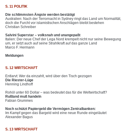
S. 11 POLITIK
Die schlimmsten Ängste werden bestätigt
Australien: Nach der Terrornacht in Sydney ringt das Land um Normalität,
doch die Furcht vor islamistischen Anschlägen bleibt bestehen
Christian Schreiber
Salvini Superstar – volksnah und unangepaßt
Italien: Der neue Chef der Lega Nord krempelt nicht nur seine Bewegung
um, er setzt auch auf seine Strahlkraft auf das ganze Land
Marco F. Hermann
Meldungen
S. 12 WIRTSCHAFT
Entlarvt: Wer da einzahlt, wird über den Tisch gezogen
Die Riester-Lüge
Henning Lindhoff
Rohöl unter 60 Dollar – was bedeutet das für die Weltwirtschaft?
Rußland muß handeln
Fabian Grummes
Noch schützt Papiergeld die Vermögen Zentralbanken:
Im Kampf gegen das Bargeld wird eine neue Runde eingeläutet
Alexander Bagus
S. 13 WIRTSCHAFT