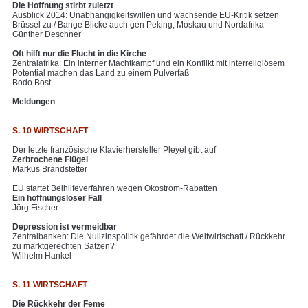
Die Hoffnung stirbt zuletzt
Ausblick 2014: Unabhängigkeitswillen und wachsende EU-Kritik setzen
Brüssel zu / Bange Blicke auch gen Peking, Moskau und Nordafrika
Günther Deschner
Oft hilft nur die Flucht in die Kirche
Zentralafrika: Ein interner Machtkampf und ein Konflikt mit interreligiösem
Potential machen das Land zu einem Pulverfaß
Bodo Bost
Meldungen
S. 10 WIRTSCHAFT
Der letzte französische Klavierhersteller Pleyel gibt auf
Zerbrochene Flügel
Markus Brandstetter
EU startet Beihilfeverfahren wegen Ökostrom-Rabatten
Ein hoffnungsloser Fall
Jörg Fischer
Depression ist vermeidbar
Zentralbanken: Die Nullzinspolitik gefährdet die Weltwirtschaft / Rückkehr
zu marktgerechten Sätzen?
Wilhelm Hankel
S. 11 WIRTSCHAFT
Die Rückkehr der Feme