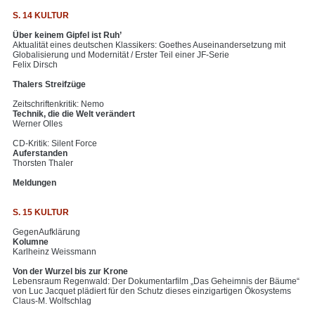
S. 14 KULTUR
Über keinem Gipfel ist Ruh’
Aktualität eines deutschen Klassikers: Goethes Auseinandersetzung mit
Globalisierung und Modernität / Erster Teil einer JF-Serie
Felix Dirsch
Thalers Streifzüge
Zeitschriftenkritik: Nemo
Technik, die die Welt verändert
Werner Olles
CD-Kritik: Silent Force
Auferstanden
Thorsten Thaler
Meldungen
S. 15 KULTUR
GegenAufklärung
Kolumne
Karlheinz Weissmann
Von der Wurzel bis zur Krone
Lebensraum Regenwald: Der Dokumentarfilm „Das Geheimnis der Bäume“
von Luc Jacquet plädiert für den Schutz dieses einzigartigen Ökosystems
Claus-M. Wolfschlag