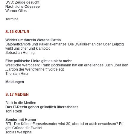
DVD: Zeuge gesucht
Nächtliche Odyssee
Werner Olles
Termine
S. 16 KULTUR
Widder umtänzeln Wotans Gattin
Bajonettkämpfe und Kakerlakentänze: Die „Walküre“ an der Oper Leipzig
wirkt unsicher und klamottig
Sebastian Hennig
Eine politische Linke gibt es nicht mehr
Westliche Wertideen: Frank Böckelmann hat ein erhellendes Buch über den
„Jargon der Weltoffenheit“ vorgelegt
Thorsten Hinz
Meldungen
S. 17 MEDIEN
Blick in die Medien
Das IT-Recht gehört gründlich überarbeitet
Toni Roidl
Sender mit Humor
RTL: Der Kölner Fernsehsender wird 30, aber ist er auch erwachsen? Es
gibt Gründe für Zweifel
Tobias Westphal