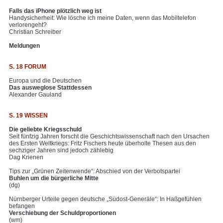
Falls das iPhone plötzlich weg ist
Handysicherheit: Wie lösche ich meine Daten, wenn das Mobiltelefon
verlorengeht?
Christian Schreiber
Meldungen
S. 18 FORUM
Europa und die Deutschen
Das ausweglose Stattdessen
Alexander Gauland
S. 19 WISSEN
Die geliebte Kriegsschuld
Seit fünfzig Jahren forscht die Geschichtswissenschaft nach den Ursachen
des Ersten Weltkriegs: Fritz Fischers heute überholte Thesen aus den
sechziger Jahren sind jedoch zählebig
Dag Krienen
Tips zur „Grünen Zeitenwende“: Abschied von der Verbotspartei
Buhlen um die bürgerliche Mitte
(dg)
Nürnberger Urteile gegen deutsche „Südost-Generäle“: In Haßgefühlen
befangen
Verschiebung der Schuldproportionen
(wm)