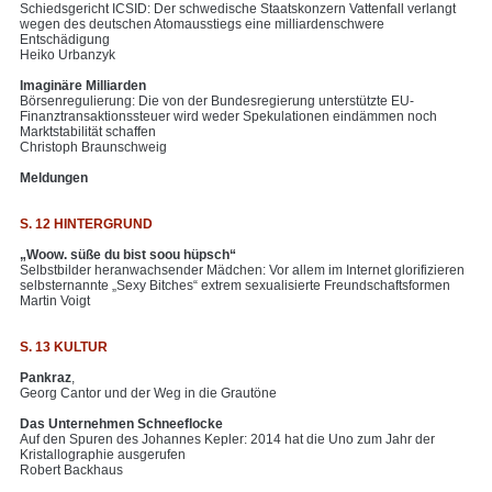
Schiedsgericht ICSID: Der schwedische Staatskonzern Vattenfall verlangt
wegen des deutschen Atomausstiegs eine milliardenschwere
Entschädigung
Heiko Urbanzyk
Imaginäre Milliarden
Börsenregulierung: Die von der Bundesregierung unterstützte EU-
Finanztransaktionssteuer wird weder Spekulationen eindämmen noch
Marktstabilität schaffen
Christoph Braunschweig
Meldungen
S. 12 HINTERGRUND
„Woow. süße du bist soou hüpsch“
Selbstbilder heranwachsender Mädchen: Vor allem im Internet glorifizieren
selbsternannte „Sexy Bitches“ extrem sexualisierte Freundschaftsformen
Martin Voigt
S. 13 KULTUR
Pankraz
,
Georg Cantor und der Weg in die Grautöne
Das Unternehmen Schneeflocke
Auf den Spuren des Johannes Kepler: 2014 hat die Uno zum Jahr der
Kristallographie ausgerufen
Robert Backhaus