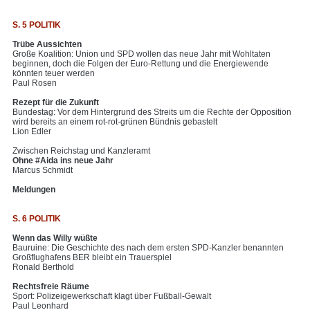
S. 5 POLITIK
Trübe Aussichten
Große Koalition: Union und SPD wollen das neue Jahr mit Wohltaten
beginnen, doch die Folgen der Euro-Rettung und die Energiewende
könnten teuer werden
Paul Rosen
Rezept für die Zukunft
Bundestag: Vor dem Hintergrund des Streits um die Rechte der Opposition
wird bereits an einem rot-rot-grünen Bündnis gebastelt
Lion Edler
Zwischen Reichstag und Kanzleramt
Ohne #Aida ins neue Jahr
Marcus Schmidt
Meldungen
S. 6 POLITIK
Wenn das Willy wüßte
Bauruine: Die Geschichte des nach dem ersten SPD-Kanzler benannten
Großflughafens BER bleibt ein Trauerspiel
Ronald Berthold
Rechtsfreie Räume
Sport: Polizeigewerkschaft klagt über Fußball-Gewalt
Paul Leonhard