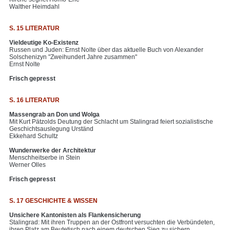
Walther Heimdahl
S. 15 LITERATUR
Vieldeutige Ko-Existenz
Russen und Juden: Ernst Nolte über das aktuelle Buch von Alexander
Solschenizyn "Zweihundert Jahre zusammen"
Ernst Nolte
Frisch gepresst
S. 16 LITERATUR
Massengrab an Don und Wolga
Mit Kurt Pätzolds Deutung der Schlacht um Stalingrad feiert sozialistische
Geschichtsauslegung Urständ
Ekkehard Schultz
Wunderwerke der Architektur
Menschheitserbe in Stein
Werner Olles
Frisch gepresst
S. 17 GESCHICHTE & WISSEN
Unsichere Kantonisten als Flankensicherung
Stalingrad: Mit ihren Truppen an der Ostfront versuchten die Verbündeten,
ihren Platz am Beutetisch nach einem deutschen Sieg zu sichern