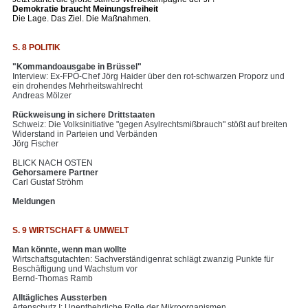
Demokratie braucht Meinungsfreiheit
Die Lage. Das Ziel. Die Maßnahmen.
S. 8 POLITIK
"Kommandoausgabe in Brüssel"
Interview: Ex-FPÖ-Chef Jörg Haider über den rot-schwarzen Proporz und
ein drohendes Mehrheitswahlrecht
Andreas Mölzer
Rückweisung in sichere Drittstaaten
Schweiz: Die Volksinitiative "gegen Asylrechtsmißbrauch" stößt auf breiten
Widerstand in Parteien und Verbänden
Jörg Fischer
BLICK NACH OSTEN
Gehorsamere Partner
Carl Gustaf Ströhm
Meldungen
S. 9 WIRTSCHAFT & UMWELT
Man könnte, wenn man wollte
Wirtschaftsgutachten: Sachverständigenrat schlägt zwanzig Punkte für
Beschäftigung und Wachstum vor
Bernd-Thomas Ramb
Alltägliches Aussterben
Artenschutz I: Unentbehrliche Rolle der Mikroorganismen