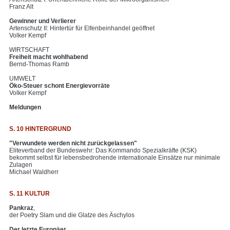
Franz Alt
Gewinner und Verlierer
Artenschutz II: Hintertür für Elfenbeinhandel geöffnet
Volker Kempf
WIRTSCHAFT
Freiheit macht wohlhabend
Bernd-Thomas Ramb
UMWELT
Öko-Steuer schont Energievorräte
Volker Kempf
Meldungen
S. 10 HINTERGRUND
"Verwundete werden nicht zurückgelassen"
Eliteverband der Bundeswehr: Das Kommando Spezialkräfte (KSK)
bekommt selbst für lebensbedrohende internationale Einsätze nur minimale
Zulagen
Michael Waldherr
S. 11 KULTUR
Pankraz
,
der Poetry Slam und die Glatze des Äschylos
Der letzte Europäer