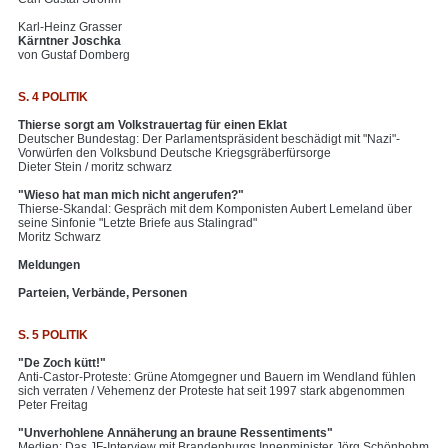
Karl-Heinz Grasser
Kärntner Joschka
von Gustaf Domberg
S. 4 POLITIK
Thierse sorgt am Volkstrauertag für einen Eklat
Deutscher Bundestag: Der Parlamentspräsident beschädigt mit "Nazi"-
Vorwürfen den Volksbund Deutsche Kriegsgräberfürsorge
Dieter Stein / moritz schwarz
"Wieso hat man mich nicht angerufen?"
Thierse-Skandal: Gespräch mit dem Komponisten Aubert Lemeland über
seine Sinfonie "Letzte Briefe aus Stalingrad"
Moritz Schwarz
Meldungen
Parteien, Verbände, Personen
S. 5 POLITIK
"De Zoch kütt!"
Anti-Castor-Proteste: Grüne Atomgegner und Bauern im Wendland fühlen
sich verraten / Vehemenz der Proteste hat seit 1997 stark abgenommen
Peter Freitag
"Unverhohlene Annäherung an braune Ressentiments"
Medien: Das JF-Interview mit Brandenburgs Innenminister Jörg Schönbohm