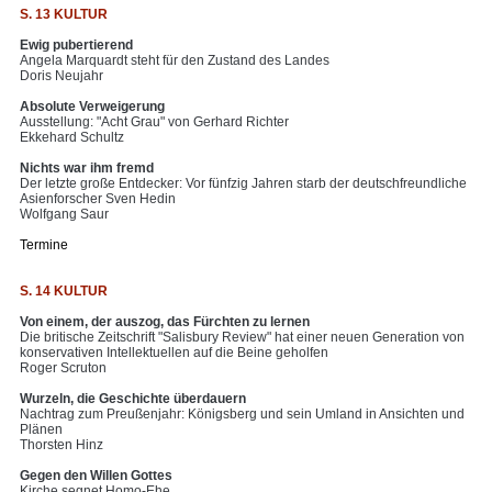
S. 13 KULTUR
Ewig pubertierend
Angela Marquardt steht für den Zustand des Landes
Doris Neujahr
Absolute Verweigerung
Ausstellung: "Acht Grau" von Gerhard Richter
Ekkehard Schultz
Nichts war ihm fremd
Der letzte große Entdecker: Vor fünfzig Jahren starb der deutschfreundliche
Asienforscher Sven Hedin
Wolfgang Saur
Termine
S. 14 KULTUR
Von einem, der auszog, das Fürchten zu lernen
Die britische Zeitschrift "Salisbury Review" hat einer neuen Generation von
konservativen Intellektuellen auf die Beine geholfen
Roger Scruton
Wurzeln, die Geschichte überdauern
Nachtrag zum Preußenjahr: Königsberg und sein Umland in Ansichten und
Plänen
Thorsten Hinz
Gegen den Willen Gottes
Kirche segnet Homo-Ehe