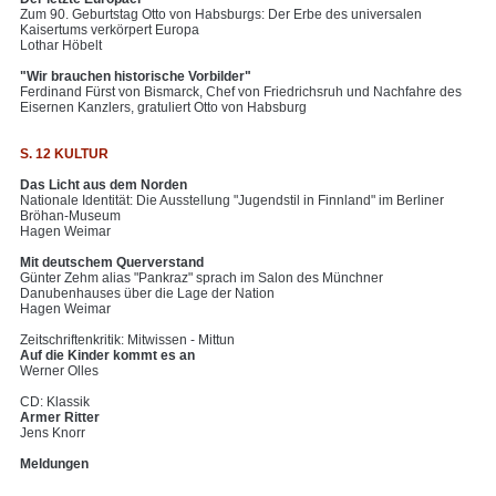
Zum 90. Geburtstag Otto von Habsburgs: Der Erbe des universalen
Kaisertums verkörpert Europa
Lothar Höbelt
"Wir brauchen historische Vorbilder"
Ferdinand Fürst von Bismarck, Chef von Friedrichsruh und Nachfahre des
Eisernen Kanzlers, gratuliert Otto von Habsburg
S. 12 KULTUR
Das Licht aus dem Norden
Nationale Identität: Die Ausstellung "Jugendstil in Finnland" im Berliner
Bröhan-Museum
Hagen Weimar
Mit deutschem Querverstand
Günter Zehm alias "Pankraz" sprach im Salon des Münchner
Danubenhauses über die Lage der Nation
Hagen Weimar
Zeitschriftenkritik: Mitwissen - Mittun
Auf die Kinder kommt es an
Werner Olles
CD: Klassik
Armer Ritter
Jens Knorr
Meldungen