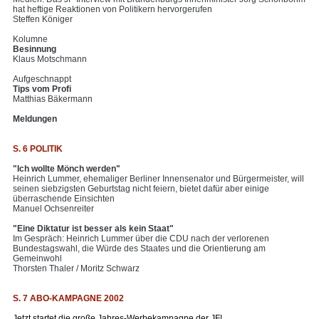
hat heftige Reaktionen von Politikern hervorgerufen
Steffen Königer
Kolumne
Besinnung
Klaus Motschmann
Aufgeschnappt
Tips vom Profi
Matthias Bäkermann
Meldungen
S. 6 POLITIK
"Ich wollte Mönch werden"
Heinrich Lummer, ehemaliger Berliner Innensenator und Bürgermeister, will
seinen siebzigsten Geburtstag nicht feiern, bietet dafür aber einige
überraschende Einsichten
Manuel Ochsenreiter
"Eine Diktatur ist besser als kein Staat"
Im Gespräch: Heinrich Lummer über die CDU nach der verlorenen
Bundestagswahl, die Würde des Staates und die Orientierung am
Gemeinwohl
Thorsten Thaler / Moritz Schwarz
S. 7 ABO-KAMPAGNE 2002
Jetzt startet die große Jahres-Werbekampagne der JF!