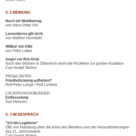
S. 2 MEINUNG
Noch ein Wahlbetrug
von Hans-Peter Uhl
Lamentieren gilt nicht
von Walther Heimdahl
Willkür mit Alibi
von Peter Lattas
Angst vor Rot-Grün
Nach den Wahlen in Österreich droht die Rückkehr zur großen Koalition
Carl Gustaf Ströhm
PRO&CONTRA
Friedhofszwang aufheben?
Rolf-Peter Lange / Rolf Lichtner
LOCKERUNGSÜBUNGEN
Entfesselung
Karl Heinzen
S. 3 IM GESPRÄCH
"Ich bin Legitimist"
Otto von Habsburg über die Krise des Westens und die Herausforderungen
des 21. Jahrhunderts
Carl Gustaf Ströhm