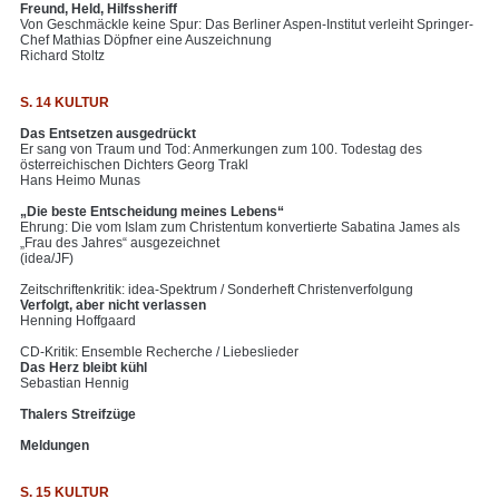
Freund, Held, Hilfssheriff
Von Geschmäckle keine Spur: Das Berliner Aspen-Institut verleiht Springer-
Chef Mathias Döpfner eine Auszeichnung
Richard Stoltz
S. 14 KULTUR
Das Entsetzen ausgedrückt
Er sang von Traum und Tod: Anmerkungen zum 100. Todestag des
österreichischen Dichters Georg Trakl
Hans Heimo Munas
„Die beste Entscheidung meines Lebens“
Ehrung: Die vom Islam zum Christentum konvertierte Sabatina James als
„Frau des Jahres“ ausgezeichnet
(idea/JF)
Zeitschriftenkritik: idea-Spektrum / Sonderheft Christenverfolgung
Verfolgt, aber nicht verlassen
Henning Hoffgaard
CD-Kritik: Ensemble Recherche / Liebeslieder
Das Herz bleibt kühl
Sebastian Hennig
Thalers Streifzüge
Meldungen
S. 15 KULTUR