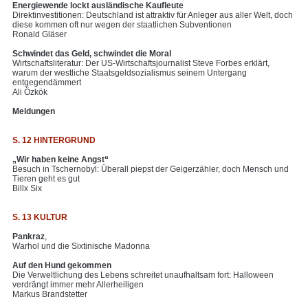
Energiewende lockt ausländische Kaufleute
Direktinvestitionen: Deutschland ist attraktiv für Anleger aus aller Welt, doch
diese kommen oft nur wegen der staatlichen Subventionen
Ronald Gläser
Schwindet das Geld, schwindet die Moral
Wirtschaftsliteratur: Der US-Wirtschaftsjournalist Steve Forbes erklärt,
warum der westliche Staatsgeldsozialismus seinem Untergang
entgegendämmert
Ali Özkök
Meldungen
S. 12 HINTERGRUND
„Wir haben keine Angst“
Besuch in Tschernobyl: Überall piepst der Geigerzähler, doch Mensch und
Tieren geht es gut
Billx Six
S. 13 KULTUR
Pankraz
,
Warhol und die Sixtinische Madonna
Auf den Hund gekommen
Die Verweltlichung des Lebens schreitet unaufhaltsam fort: Halloween
verdrängt immer mehr Allerheiligen
Markus Brandstetter