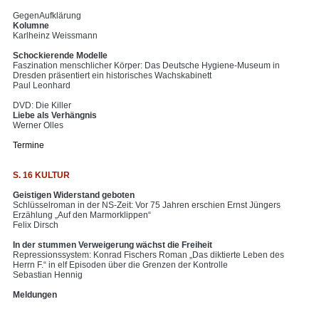
GegenAufklärung
Kolumne
Karlheinz Weissmann
Schockierende Modelle
Faszination menschlicher Körper: Das Deutsche Hygiene-Museum in
Dresden präsentiert ein historisches Wachskabinett
Paul Leonhard
DVD: Die Killer
Liebe als Verhängnis
Werner Olles
Termine
S. 16 KULTUR
Geistigen Widerstand geboten
Schlüsselroman in der NS-Zeit: Vor 75 Jahren erschien Ernst Jüngers
Erzählung „Auf den Marmorklippen“
Felix Dirsch
In der stummen Verweigerung wächst die Freiheit
Repressionssystem: Konrad Fischers Roman „Das diktierte Leben des
Herrn F.“ in elf Episoden über die Grenzen der Kontrolle
Sebastian Hennig
Meldungen