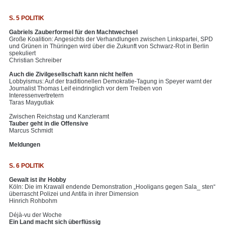
S. 5 POLITIK
Gabriels Zauberformel für den Machtwechsel
Große Koalition: Angesichts der Verhandlungen zwischen Linkspartei, SPD
und Grünen in Thüringen wird über die Zukunft von Schwarz-Rot in Berlin
spekuliert
Christian Schreiber
Auch die Zivilgesellschaft kann nicht helfen
Lobbyismus: Auf der traditionellen Demokratie-Tagung in Speyer warnt der
Journalist Thomas Leif eindringlich vor dem Treiben von
Interessenvertretern
Taras Maygutiak
Zwischen Reichstag und Kanzleramt
Tauber geht in die Offensive
Marcus Schmidt
Meldungen
S. 6 POLITIK
Gewalt ist ihr Hobby
Köln: Die im Krawall endende Demonstration „Hooligans gegen Sala_ sten“
überrascht Polizei und Antifa in ihrer Dimension
Hinrich Rohbohm
Déjà-vu der Woche
Ein Land macht sich überflüssig