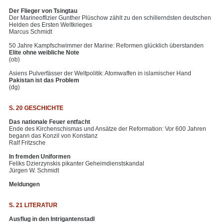
Der Flieger von Tsingtau
Der Marineoffizier Gunther Plüschow zählt zu den schillerndsten deutschen
Helden des Ersten Weltkrieges
Marcus Schmidt
50 Jahre Kampfschwimmer der Marine: Reformen glücklich überstanden
Elite ohne weibliche Note
(ob)
Asiens Pulverfässer der Weltpolitik: Atomwaffen in islamischer Hand
Pakistan ist das Problem
(dg)
S. 20 GESCHICHTE
Das nationale Feuer entfacht
Ende des Kirchenschismas und Ansätze der Reformation: Vor 600 Jahren
begann das Konzil von Konstanz
Ralf Fritzsche
In fremden Uniformen
Feliks Dzierzynskis pikanter Geheimdienstskandal
Jürgen W. Schmidt
Meldungen
S. 21 LITERATUR
Ausflug in den Intrigantenstadl