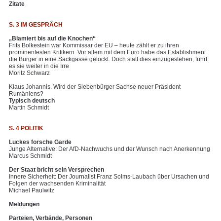
Zitate
S. 3 IM GESPRÄCH
„Blamiert bis auf die Knochen“
Frits Bolkestein war Kommissar der EU – heute zählt er zu ihren
prominentesten Kritikern. Vor allem mit dem Euro habe das Establishment
die Bürger in eine Sackgasse gelockt. Doch statt dies einzugestehen, führt
es sie weiter in die Irre
Moritz Schwarz
Klaus Johannis. Wird der Siebenbürger Sachse neuer Präsident
Rumäniens?
Typisch deutsch
Martin Schmidt
S. 4 POLITIK
Luckes forsche Garde
Junge Alternative: Der AfD-Nachwuchs und der Wunsch nach Anerkennung
Marcus Schmidt
Der Staat bricht sein Versprechen
Innere Sicherheit: Der Journalist Franz Solms-Laubach über Ursachen und
Folgen der wachsenden Kriminalität
Michael Paulwitz
Meldungen
Parteien, Verbände, Personen