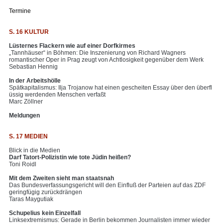
Termine
S. 16 KULTUR
Lüsternes Flackern wie auf einer Dorfkirmes
„Tannhäuser“ in Böhmen: Die Inszenierung von Richard Wagners
romantischer Oper in Prag zeugt von Achtlosigkeit gegenüber dem Werk
Sebastian Hennig
In der Arbeitshölle
Spätkapitalismus: Ilja Trojanow hat einen gescheiten Essay über den überfl
üssig werdenden Menschen verfaßt
Marc Zöllner
Meldungen
S. 17 MEDIEN
Blick in die Medien
Darf Tatort-Polizistin wie tote Jüdin heißen?
Toni Roidl
Mit dem Zweiten sieht man staatsnah
Das Bundesverfassungsgericht will den Einfluß der Parteien auf das ZDF
geringfügig zurückdrängen
Taras Maygutiak
Schupelius kein Einzelfall
Linksextremismus: Gerade in Berlin bekommen Journalisten immer wieder