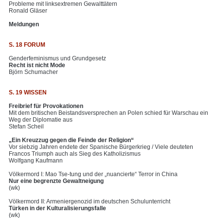
Probleme mit linksextremen Gewalttätern
Ronald Gläser
Meldungen
S. 18 FORUM
Genderfeminismus und Grundgesetz
Recht ist nicht Mode
Björn Schumacher
S. 19 WISSEN
Freibrief für Provokationen
Mit dem britischen Beistandsversprechen an Polen schied für Warschau ein
Weg der Diplomatie aus
Stefan Scheil
„Ein Kreuzzug gegen die Feinde der Religion“
Vor siebzig Jahren endete der Spanische Bürgerkrieg / Viele deuteten
Francos Triumph auch als Sieg des Katholizismus
Wolfgang Kaufmann
Völkermord I: Mao Tse-tung und der „nuancierte“ Terror in China
Nur eine begrenzte Gewaltneigung
(wk)
Völkermord II: Armeniergenozid im deutschen Schulunterricht
Türken in der Kulturalisierungsfalle
(wk)