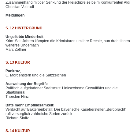
Zusammenhang mit der Senkung der Fleischpreise beim Konkurrenten Aldi
Christian Vollradt
Meldungen
S. 12 HINTERGRUND
Ungeliebte Minderheit
Krim: Seit Jahren kämpfen die Krimtataren um ihre Rechte, nun droht ihnen
weiteres Ungemach
Marc Zöllner
S. 13 KULTUR
Pankraz
,
C. Morgenstern und die Satzzeichen
Ausweitung der Begriffe
Politisch aufgeladener Sadismus: Linksextreme Gewalttäter und die
Staatsmoral
Thorsten Hinz
Bitte mehr Empfindsamkeit!
Verdacht auf Bakterienbefall: Der bayerische Käsehersteller „Bergpracht“
ruft vorsorglich zahlreiche Sorten zurück
Richard Stoltz
S. 14 KULTUR