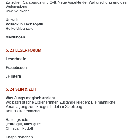
Zwischen Galapagos und Sylt: Neue Aspekte der Walforschung und des
Walschutzes
Uwe Wilckens
Umwelt
Pollack in Lachsoptik
Heiko Urbanzyk
Meldungen
S. 23 LESERFORUM
Leserbriefe
Fragebogen
JF intern
S. 24 SEIN & ZEIT
Was Jungs magisch anzieht
Wo pazifi stische Erzieherinnen Zustände kriegen: Die männliche
Veranlagung zum Krieger findet ihr Spielzeug
Bernds Rademacher
Haltungsnote
„Ente gut, alles gut“
Christian Rudolf
Knapp daneben