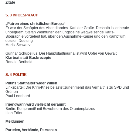
Zitate
S. 3 IM GESPRÄCH
„Patron eines christlichen Europa“
Er war der Schöpfer des Abendlandes: Karl der Große. Deshalb ist er heute
unbequem. Stefan Weinfurter, der jüngst eine wegweisende Karls-
Biographie vorgelegt hat, über den Ausnahme-Kaiser und den Kampf um
dessen Deutung
Moritz Schwarz
Gunnar Schupelius. Der Hauptstadtjournalist wird Opfer von Gewalt
Klartext statt Backrezepte
Ronald Berthold
S. 4 POLITIK
Putins Statthalter wider Willen
Linkspartei: Die Krim-Krise belastet zunehmend das Verhältnis zu SPD und
Grünen
Paul Leonhard
Irgendwann wird vielleicht geräumt
Berlin: Kompromiß mit Bewohnern des Oranienplatzes
Lion Edler
Meldungen
Parteien, Verbände, Personen