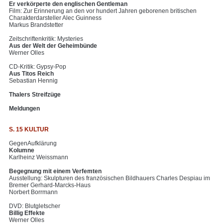
Er verkörperte den englischen Gentleman
Film: Zur Erinnerung an den vor hundert Jahren geborenen britischen
Charakterdarsteller Alec Guinness
Markus Brandstetter
Zeitschriftenkritik: Mysteries
Aus der Welt der Geheimbünde
Werner Olles
CD-Kritik: Gypsy-Pop
Aus Titos Reich
Sebastian Hennig
Thalers Streifzüge
Meldungen
S. 15 KULTUR
GegenAufklärung
Kolumne
Karlheinz Weissmann
Begegnung mit einem Verfemten
Ausstellung: Skulpturen des französischen Bildhauers Charles Despiau im
Bremer Gerhard-Marcks-Haus
Norbert Borrmann
DVD: Blutgletscher
Billig Effekte
Werner Olles