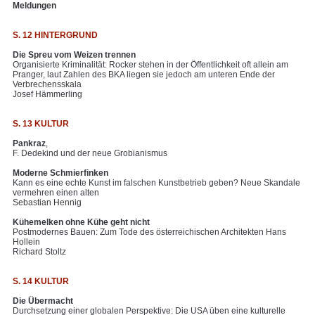
Meldungen
S. 12 HINTERGRUND
Die Spreu vom Weizen trennen
Organisierte Kriminalität: Rocker stehen in der Öffentlichkeit oft allein am
Pranger, laut Zahlen des BKA liegen sie jedoch am unteren Ende der
Verbrechensskala
Josef Hämmerling
S. 13 KULTUR
Pankraz
,
F. Dedekind und der neue Grobianismus
Moderne Schmierfinken
Kann es eine echte Kunst im falschen Kunstbetrieb geben? Neue Skandale
vermehren einen alten
Sebastian Hennig
Kühemelken ohne Kühe geht nicht
Postmodernes Bauen: Zum Tode des österreichischen Architekten Hans
Hollein
Richard Stoltz
S. 14 KULTUR
Die Übermacht
Durchsetzung einer globalen Perspektive: Die USA üben eine kulturelle