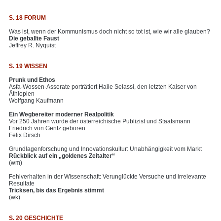
S. 18 FORUM
Was ist, wenn der Kommunismus doch nicht so tot ist, wie wir alle glauben?
Die geballte Faust
Jeffrey R. Nyquist
S. 19 WISSEN
Prunk und Ethos
Asfa-Wossen-Asserate porträtiert Haile Selassi, den letzten Kaiser von
Äthiopien
Wolfgang Kaufmann
Ein Wegbereiter moderner Realpolitik
Vor 250 Jahren wurde der österreichische Publizist und Staatsmann
Friedrich von Gentz geboren
Felix Dirsch
Grundlagenforschung und Innovationskultur: Unabhängigkeit vom Markt
Rückblick auf ein „goldenes Zeitalter“
(wm)
Fehlverhalten in der Wissenschaft: Verunglückte Versuche und irrelevante
Resultate
Tricksen, bis das Ergebnis stimmt
(wk)
S. 20 GESCHICHTE