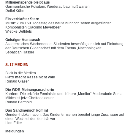
Millionenspende bleibt aus
Garnisonkirche Potsdam: Wiederaufbau muß warten
Detlef Kühn
Ein verblaßter Stern
Musik: Zum 150. Todestag des heute nur noch selten aufgeführten
Komponisten Giacomo Meyerbeer
Wiebke Dethlefs
Geistiger Austausch
Akademisches Wochenende: Studenten beschäftigten sich auf Einladung
der Deutschen Gildenschaft mit dem Thema „Nachhaltigkeit
Sebastian Rassel
S. 17 MEDIEN
Blick in die Medien
Flattr macht Kasse nicht vollr
Ronald Gläser
Die WDR-Meinungsmacherin
Karriere: Die erklärte Feministin und frühere „Monitor“-Moderatorin Sonia
Mikich ist jetzt Chefredakteurin
Ronald Berthold
Das Sandmensch kommt
Gender-Indoktrination: Das Kinderfernsehen bereitet junge Zuschauer auf
einen Wechsel der Identität vor
Lion Edler
Meldungen