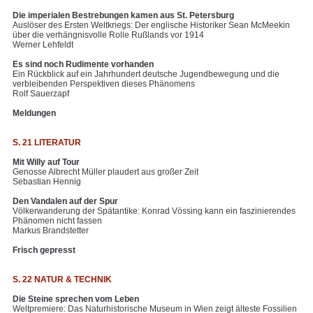
Die imperialen Bestrebungen kamen aus St. Petersburg
Auslöser des Ersten Weltkriegs: Der englische Historiker Sean McMeekin
über die verhängnisvolle Rolle Rußlands vor 1914
Werner Lehfeldt
Es sind noch Rudimente vorhanden
Ein Rückblick auf ein Jahrhundert deutsche Jugendbewegung und die
verbleibenden Perspektiven dieses Phänomens
Rolf Sauerzapf
Meldungen
S. 21 LITERATUR
Mit Willy auf Tour
Genosse Albrecht Müller plaudert aus großer Zeit
Sebastian Hennig
Den Vandalen auf der Spur
Völkerwanderung der Spätantike: Konrad Vössing kann ein faszinierendes
Phänomen nicht fassen
Markus Brandstetter
Frisch gepresst
S. 22 NATUR & TECHNIK
Die Steine sprechen vom Leben
Weltpremiere: Das Naturhistorische Museum in Wien zeigt älteste Fossilien