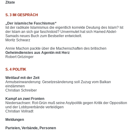
Zitate
S. 3 IM GESPRÄCH
„Der islamische Faschismus“
Ist der radikale Islamismus die eigentlich korrekte Deutung des Islam? Ist
der Islam an sich gar faschistoid? Unvermutet hat sich Hamed Abdel-
Samads neues Buch zum Bestseller entwickelt.
Moritz Schwarz
Annie Machon packte über die Machenschaften des britischen
Geheimdienstes aus Agentin mit Herz
Robert Grözinger
S. 4 POLITIK
Wettlauf mit der Zeit
Armutseinwanderung: Gesetzesänderung soll Zuzug vom Balkan
eindämmen
Christian Schreiber
Kampf an zwei Fronten
Niedersachsen: Rot-Grün muß seine Asylpolitik gegen Kritik der Opposition
und der Lobbyverbände verteidigen
Christian Vollradt
Meldungen
Parteien, Verbände, Personen