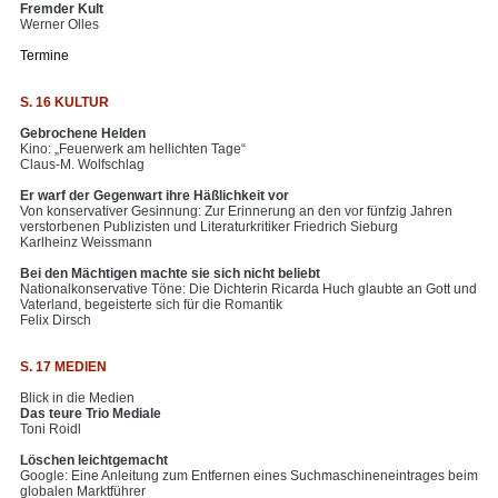
Fremder Kult
Werner Olles
Termine
S. 16 KULTUR
Gebrochene Helden
Kino: „Feuerwerk am hellichten Tage“
Claus-M. Wolfschlag
Er warf der Gegenwart ihre Häßlichkeit vor
Von konservativer Gesinnung: Zur Erinnerung an den vor fünfzig Jahren
verstorbenen Publizisten und Literaturkritiker Friedrich Sieburg
Karlheinz Weissmann
Bei den Mächtigen machte sie sich nicht beliebt
Nationalkonservative Töne: Die Dichterin Ricarda Huch glaubte an Gott und
Vaterland, begeisterte sich für die Romantik
Felix Dirsch
S. 17 MEDIEN
Blick in die Medien
Das teure Trio Mediale
Toni Roidl
Löschen leichtgemacht
Google: Eine Anleitung zum Entfernen eines Suchmaschineneintrages beim
globalen Marktführer