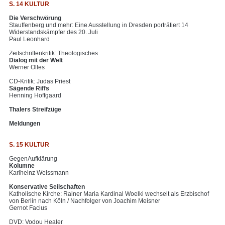
S. 14 KULTUR
Die Verschwörung
Stauffenberg und mehr: Eine Ausstellung in Dresden porträtiert 14
Widerstandskämpfer des 20. Juli
Paul Leonhard
Zeitschriftenkritik: Theologisches
Dialog mit der Welt
Werner Olles
CD-Kritik: Judas Priest
Sägende Riffs
Henning Hoffgaard
Thalers Streifzüge
Meldungen
S. 15 KULTUR
GegenAufklärung
Kolumne
Karlheinz Weissmann
Konservative Seilschaften
Katholische Kirche: Rainer Maria Kardinal Woelki wechselt als Erzbischof
von Berlin nach Köln / Nachfolger von Joachim Meisner
Gernot Facius
DVD: Vodou Healer