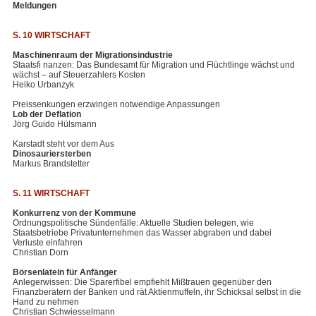
Meldungen
S. 10 WIRTSCHAFT
Maschinenraum der Migrationsindustrie
Staatsfi nanzen: Das Bundesamt für Migration und Flüchtlinge wächst und
wächst – auf Steuerzahlers Kosten
Heiko Urbanzyk
Preissenkungen erzwingen notwendige Anpassungen
Lob der Deflation
Jörg Guido Hülsmann
Karstadt steht vor dem Aus
Dinosauriersterben
Markus Brandstetter
S. 11 WIRTSCHAFT
Konkurrenz von der Kommune
Ordnungspolitische Sündenfälle: Aktuelle Studien belegen, wie
Staatsbetriebe Privatunternehmen das Wasser abgraben und dabei
Verluste einfahren
Christian Dorn
Börsenlatein für Anfänger
Anlegerwissen: Die Sparerfibel empfiehlt Mißtrauen gegenüber den
Finanzberatern der Banken und rät Aktienmuffeln, ihr Schicksal selbst in die
Hand zu nehmen
Christian Schwiesselmann