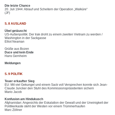
Die letzte Chance
20. Juli 1944: Ablauf und Scheitern der Operation „Walküre“
(JF)
S. 8 AUSLAND
Übel getäuscht
US-Außenpolitik: Der Irak droht zu einem zweiten Vietnam zu werden /
Washington in der Sackgasse
Elliot Neaman
Grüße aus Bozen
Duce und kein Ende
Hans Gernheim
Meldungen
S. 9 POLITIK
Teuer erkaufter Sieg
EU: Mit viel Gekungel und einem Sack voll Versprechen konnte sich Jean-
Claude Juncker den Stuhl des Kommissionspräsidenten sichern
Mario Jacob
Konfusion am Hindukusch
Afghanistan: Angesichts der Eskalation der Gewalt und der Uneinigkeit der
Politikerkaste steht der Westen vor einem Trümmerhaufen
Marc Zöllner